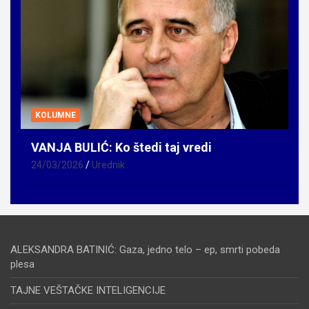
KOLUMNE
VANJA BULIĆ: Ko štedi taj vredi
24/03/2026
Urednik
ALEKSANDRA BATINIĆ: Gaza, jedno telo – ep, smrti pobeda
plesa
TAJNE VEŠTAČKE INTELIGENCIJE