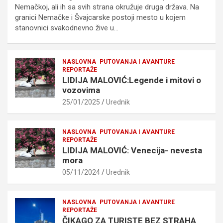
Nemačkoj, ali ih sa svih strana okružuje druga država. Na
granici Nemačke i Švajcarske postoji mesto u kojem
stanovnici svakodnevno žive u…
NASLOVNA
PUTOVANJA I AVANTURE
REPORTAŽE
LIDIJA MALOVIĆ:Legende i mitovi o
vozovima
25/01/2025
Urednik
NASLOVNA
PUTOVANJA I AVANTURE
REPORTAŽE
LIDIJA MALOVIĆ: Venecija- nevesta
mora
05/11/2024
Urednik
NASLOVNA
PUTOVANJA I AVANTURE
REPORTAŽE
ČIKAGO ZA TURISTE BEZ STRAHA