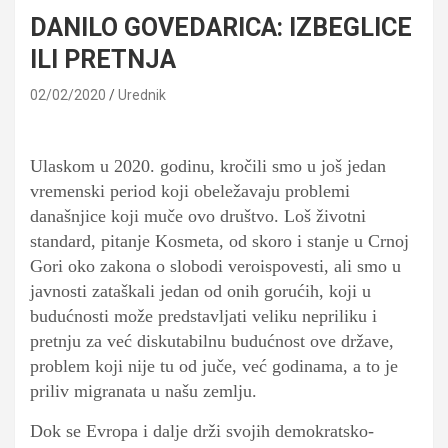
DANILO GOVEDARICA: IZBEGLICE
ILI PRETNJA
02/02/2020
Urednik
Ulaskom u 2020. godinu, kročili smo u još jedan
vremenski period koji obeležavaju problemi
današnjice koji muče ovo društvo. Loš životni
standard, pitanje Kosmeta, od skoro i stanje u Crnoj
Gori oko zakona o slobodi veroispovesti, ali smo u
javnosti zataškali jedan od onih gorućih, koji u
budućnosti može predstavljati veliku nepriliku i
pretnju za već diskutabilnu budućnost ove države,
problem koji nije tu od juče, već godinama, a to je
priliv migranata u našu zemlju.
Dok se Evropa i dalje drži svojih demokratsko-