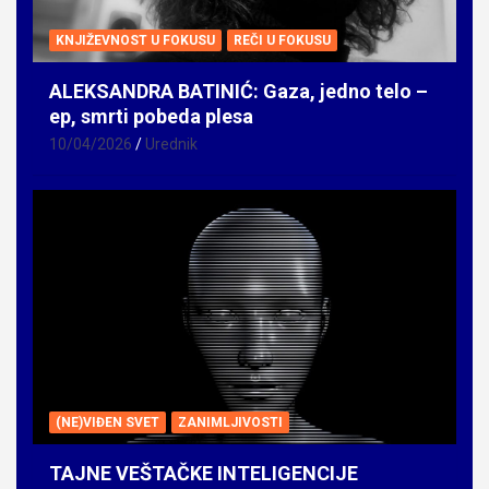
KNJIŽEVNOST U FOKUSU
REČI U FOKUSU
ALEKSANDRA BATINIĆ: Gaza, jedno telo –
ep, smrti pobeda plesa
10/04/2026
Urednik
(NE)VIĐEN SVET
ZANIMLJIVOSTI
TAJNE VEŠTAČKE INTELIGENCIJE