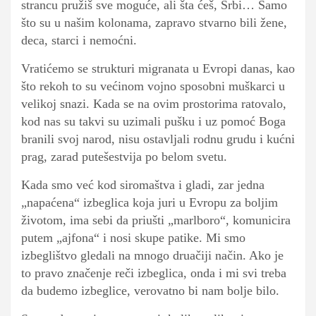
strancu pružiš sve moguće, ali šta ćeš, Srbi… Samo
što su u našim kolonama, zapravo stvarno bili žene,
deca, starci i nemoćni.
Vratićemo se strukturi migranata u Evropi danas, kao
što rekoh to su većinom vojno sposobni muškarci u
velikoj snazi. Kada se na ovim prostorima ratovalo,
kod nas su takvi su uzimali pušku i uz pomoć Boga
branili svoj narod, nisu ostavljali rodnu grudu i kućni
prag, zarad putešestvija po belom svetu.
Kada smo već kod siromaštva i gladi, zar jedna
„napaćena“ izbeglica koja juri u Evropu za boljim
životom, ima sebi da priušti „marlboro“, komunicira
putem „ajfona“ i nosi skupe patike. Mi smo
izbeglištvo gledali na mnogo druačiji način. Ako je
to pravo značenje reči izbeglica, onda i mi svi treba
da budemo izbeglice, verovatno bi nam bolje bilo.