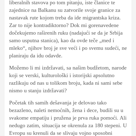
liberalnih stavova po tom pitanju, iste članice te
zajednice na Balkanu su zatvorile svoje granice za
nastavak rute kojom treba da ide migrantska kriza.
Zar to nije kontradiktorno? Dok mi gorenavedene
dočekujemo raširenih ruku (nadajući se da je Srbija
samo usputna stanica), kao da ovde teče „med i
mleko“, njihov broj je sve veći i po svemu sudeći, ne
planiraju da idu odavde.
Možemo li mi izdržavati, sa našim budžetom, narode
koji se verski, kulturološki i istorijski apsolutno
razlikuju od nas u tolikom broju, kada ni sami sebe
nismo u stanju izdržavati?
Početak tih samih dešavanja je delovao tako
bezazleno, naleti nemoćnih, žena i dece, budili su u
svakome empatiju i pružena je prva ruka pomoći. Ali
nedugo zatim, situacija se okrenula za 180 stepeni. U
Evropu su krenuli da se slivaju vojno sposobni