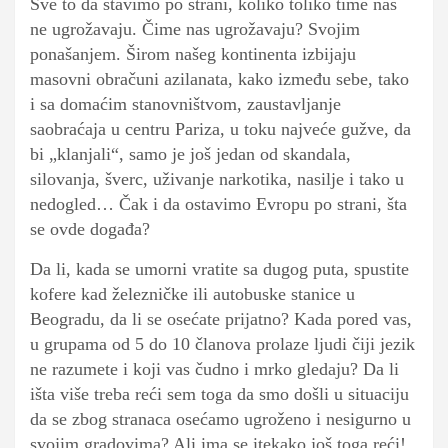
Sve to da stavimo po strani, koliko toliko time nas
ne ugrožavaju. Čime nas ugrožavaju? Svojim
ponašanjem. Širom našeg kontinenta izbijaju
masovni obračuni azilanata, kako između sebe, tako
i sa domaćim stanovništvom, zaustavljanje
saobraćaja u centru Pariza, u toku najveće gužve, da
bi „klanjali“, samo je još jedan od skandala,
silovanja, šverc, uživanje narkotika, nasilje i tako u
nedogled… Čak i da ostavimo Evropu po strani, šta
se ovde događa?
Da li, kada se umorni vratite sa dugog puta, spustite
kofere kad železničke ili autobuske stanice u
Beogradu, da li se osećate prijatno? Kada pored vas,
u grupama od 5 do 10 članova prolaze ljudi čiji jezik
ne razumete i koji vas čudno i mrko gledaju? Da li
išta više treba reći sem toga da smo došli u situaciju
da se zbog stranaca osećamo ugroženo i nesigurno u
svojim gradovima? Ali ima se itekako još toga reći!