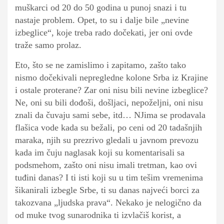
muškarci od 20 do 50 godina u punoj snazi i tu
nastaje problem. Opet, to su i dalje bile „nevine
izbeglice“, koje treba rado dočekati, jer oni ovde
traže samo prolaz.
Eto, što se ne zamislimo i zapitamo, zašto tako
nismo dočekivali nepregledne kolone Srba iz Krajine
i ostale proterane? Zar oni nisu bili nevine izbeglice?
Ne, oni su bili dođoši, došljaci, nepoželjni, oni nisu
znali da čuvaju sami sebe, itd… NJima se prodavala
flašica vode kada su bežali, po ceni od 20 tadašnjih
maraka, njih su prezrivo gledali u javnom prevozu
kada im čuju naglasak koji su komentarisali sa
podsmehom, zašto oni nisu imali tretman, kao ovi
tuđini danas? I ti isti koji su u tim tešim vremenima
šikanirali izbegle Srbe, ti su danas najveći borci za
takozvana „ljudska prava“. Nekako je nelogično da
od muke tvog sunarodnika ti izvlačiš korist, a