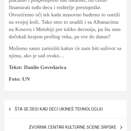
plaćamo i pospešujemo naš natalitet, mi ćemo
finansirati tuđu decu i roditelje prestupnike.
Otvorićemo oči tek kada masovno budemo to osetili
na svojoj koži. Tako smo to uradili i sa Albanacima
na Kosovu i Metohiji pre toliko decenija, pa šta smo
dočekali krajem prošlog veka, pa sve do danas?
Možemo samo zamisliti kakav će nam biti suživot sa
njima, ako je sad ovako…
Tekst: Danilo Govedarica
Foto: UN
Navigacija
ŠTA SE DESI KAD DECI UKINEŠ TEHNOLOGIJU
članaka
ZVORNIK CENTAR KULTURNE SCENE SRPSKE