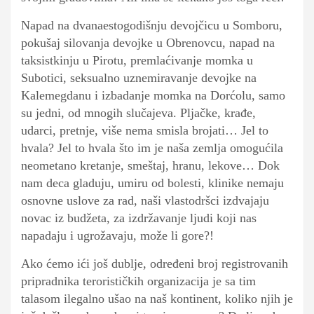
Napad na dvanaestogodišnju devojčicu u Somboru,
pokušaj silovanja devojke u Obrenovcu, napad na
taksistkinju u Pirotu, premlaćivanje momka u
Subotici, seksualno uznemiravanje devojke na
Kalemegdanu i izbadanje momka na Dorćolu, samo
su jedni, od mnogih slučajeva. Pljačke, krađe,
udarci, pretnje, više nema smisla brojati… Jel to
hvala? Jel to hvala što im je naša zemlja omogućila
neometano kretanje, smeštaj, hranu, lekove… Dok
nam deca gladuju, umiru od bolesti, klinike nemaju
osnovne uslove za rad, naši vlastodršci izdvajaju
novac iz budžeta, za izdržavanje ljudi koji nas
napadaju i ugrožavaju, može li gore?!
Ako ćemo ići još dublje, određeni broj registrovanih
pripradnika terorističkih organizacija je sa tim
talasom ilegalno ušao na naš kontinent, koliko njih je