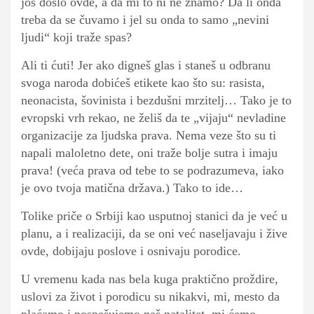
još došlo ovde, a da mi to ni ne znamo? Da li onda
treba da se čuvamo i jel su onda to samo „nevini
ljudi“ koji traže spas?
Ali ti ćuti! Jer ako digneš glas i staneš u odbranu
svoga naroda dobićeš etikete kao što su: rasista,
neonacista, šovinista i bezdušni mrzitelj… Tako je to
evropski vrh rekao, ne želiš da te „vijaju“ nevladine
organizacije za ljudska prava. Nema veze što su ti
napali maloletno dete, oni traže bolje sutra i imaju
prava! (veća prava od tebe to se podrazumeva, iako
je ovo tvoja matična država.) Tako to ide…
Tolike priče o Srbiji kao usputnoj stanici da je već u
planu, a i realizaciji, da se oni već naseljavaju i žive
ovde, dobijaju poslove i osnivaju porodice.
U vremenu kada nas bela kuga praktično proždire,
uslovi za život i porodicu su nikakvi, mi, mesto da