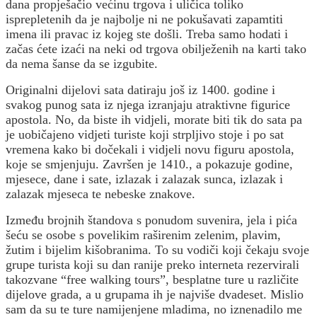
dana propješačio većinu trgova i uličica toliko
isprepletenih da je najbolje ni ne pokušavati zapamtiti
imena ili pravac iz kojeg ste došli. Treba samo hodati i
začas ćete izaći na neki od trgova obilježenih na karti tako
da nema šanse da se izgubite.
Originalni dijelovi sata datiraju još iz 1400. godine i
svakog punog sata iz njega izranjaju atraktivne figurice
apostola. No, da biste ih vidjeli, morate biti tik do sata pa
je uobičajeno vidjeti turiste koji strpljivo stoje i po sat
vremena kako bi dočekali i vidjeli novu figuru apostola,
koje se smjenjuju. Završen je 1410., a pokazuje godine,
mjesece, dane i sate, izlazak i zalazak sunca, izlazak i
zalazak mjeseca te nebeske znakove.
Između brojnih štandova s ponudom suvenira, jela i pića
šeću se osobe s povelikim raširenim zelenim, plavim,
žutim i bijelim kišobranima. To su vodiči koji čekaju svoje
grupe turista koji su dan ranije preko interneta rezervirali
takozvane “free walking tours”, besplatne ture u različite
dijelove grada, a u grupama ih je najviše dvadeset. Mislio
sam da su te ture namijenjene mladima, no iznenadilo me