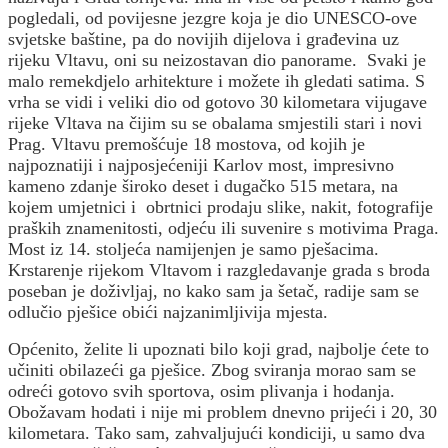
pogledali, od povijesne jezgre koja je dio UNESCO-ove
svjetske baštine, pa do novijih dijelova i građevina uz
rijeku Vltavu, oni su neizostavan dio panorame. Svaki je
malo remek­djelo arhitekture i možete ih gledati satima.
S
vrha se vidi i veliki dio od gotovo 30 kilometara vijugave
rijeke Vltava na čijim su se obalama smjestili stari i novi
Prag. Vltavu premošćuje 18 mostova, od kojih je
najpoznatiji i najposjećeniji Karlov most, impresivno
kameno zdanje široko deset i dugačko 515 metara, na
kojem umjetnici i obrtnici prodaju slike, nakit, fotografije
praških znamenitosti, odjeću ili suvenire s motivima Praga.
Most iz 14. stoljeća namijenjen je samo pješacima.
Krstarenje rijekom Vltavom i razgledavanje grada s broda
poseban je doživljaj, no kako sam ja šetač, radije sam se
odlučio pješice obići najzanimljivija mjesta.
Općenito, želite li upoznati bilo koji grad, najbolje ćete to
učiniti obilazeći ga pješice. Zbog sviranja morao sam se
odreći gotovo svih sportova, osim plivanja i hodanja.
Obožavam hodati i nije mi problem dnevno prijeći i 20, 30
kilometara. Tako sam, zahvaljujući kondiciji, u samo dva