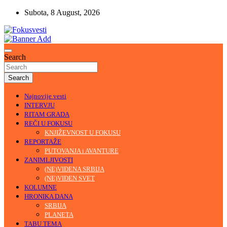
Skip
Subota, 8 August, 2026
to
content
U središtu pažnje
Fokusvesti
Search
Search
Najnovije vesti
INTERVJU
RITAM GRADA
REČI U FOKUSU
KNJIŽEVNOST U FOKUSU
REPORTAŽE
PUTOVANJA i AVANTURE
ZANIMLJIVOSTI
(NE)VIĐENA SRBIJA
(NE)VIĐEN SVET
KOLUMNE
HRONIKA DANA
SRBIJA
PLANETA
TABU TEMA