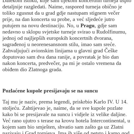
Dalekom istoku, koje sam tijekom koncertnih turneja uspio
detaljnije razgledati. Naime, raspored turneja obično je
toliko zgusnut da u grad gdje nastupam stignem večer
prije, na dan koncerta su probe, a već sljedeće jutro
putujem na novu destinaciju. No, u
Pragu
, gdje sam
nedavno u sklopu svjetske turneje svirao u Rudolfinumu,
jednoj od najljepših europskih koncertnih dvorana,
sagrađenoj u neorenesansnom stilu, imao sam sreće.
Zahvaljujući avionskim linijama u glavni grad Češke
doputovao sam dva dana ranije, a povratak je bio dan
nakon koncerta, predvečer, pa mi je ostalo vremena da
obiđem dio Zlatnoga grada.
Pozlaćene kupole presijavaju se na suncu
Taj mu je naziv, prema legendi, priskrbio Karlo IV. U 14.
stoljeću. Zahtijevao je, naime, da se sve kupole pozlate
kako bi se presijavale na suncu i vidjele iz velike daljine.
Već rano ujutro s terase na krovu hotela Intercontinental, u
kojem sam bio smješten, shvatio sam zašto ga uz Zlatni
nazivaju i Grad tornjeva. Ima ih više od petsto i kamo god