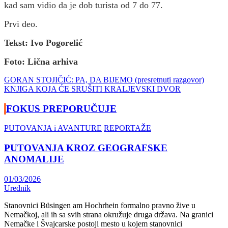
kad sam vidio da je dob turista od 7 do 77.
Prvi deo.
Tekst: Ivo Pogorelić
Foto: Lična arhiva
Navigacija
GORAN STOJIČIĆ: PA, DA BIJEMO (presretnuti razgovor)
KNJIGA KOJA ĆE SRUŠITI KRALJEVSKI DVOR
članaka
FOKUS PREPORUČUJE
PUTOVANJA i AVANTURE
REPORTAŽE
PUTOVANJA KROZ GEOGRAFSKE
ANOMALIJE
01/03/2026
Urednik
Stanovnici Büsingen am Hochrhein formalno pravno žive u
Nemačkoj, ali ih sa svih strana okružuje druga država. Na granici
Nemačke i Švajcarske postoji mesto u kojem stanovnici