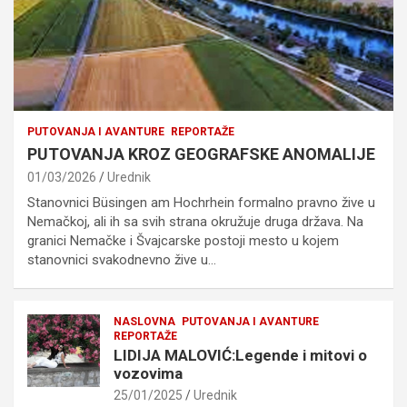
PUTOVANJA I AVANTURE
REPORTAŽE
PUTOVANJA KROZ GEOGRAFSKE ANOMALIJE
01/03/2026
Urednik
Stanovnici Büsingen am Hochrhein formalno pravno žive u
Nemačkoj, ali ih sa svih strana okružuje druga država. Na
granici Nemačke i Švajcarske postoji mesto u kojem
stanovnici svakodnevno žive u…
NASLOVNA
PUTOVANJA I AVANTURE
REPORTAŽE
LIDIJA MALOVIĆ:Legende i mitovi o
vozovima
25/01/2025
Urednik