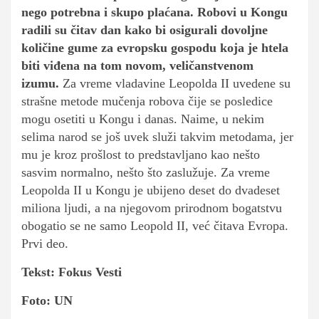
nego potrebna i skupo plaćana. Robovi u Kongu
radili su čitav dan kako bi osigurali dovoljne
količine gume za evropsku gospodu koja je htela
biti viđena na tom novom, veličanstvenom
izumu.
Za vreme vladavine Leopolda II uvedene su
strašne metode mučenja robova čije se posledice
mogu osetiti u Kongu i danas. Naime, u nekim
selima narod se još uvek služi takvim metodama, jer
mu je kroz prošlost to predstavljano kao nešto
sasvim normalno, nešto što zaslužuje. Za vreme
Leopolda II u Kongu je ubijeno deset do dvadeset
miliona ljudi, a na njegovom prirodnom bogatstvu
obogatio se ne samo Leopold II, već čitava Evropa.
Prvi deo.
Tekst: Fokus Vesti
Foto: UN