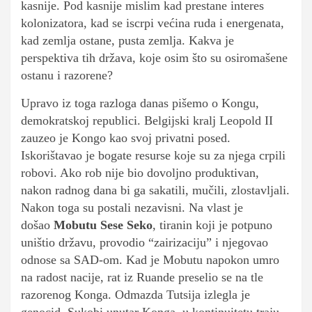
kasnije. Pod kasnije mislim kad prestane interes
kolonizatora, kad se iscrpi većina ruda i energenata,
kad zemlja ostane, pusta zemlja. Kakva je
perspektiva tih država, koje osim što su osiromašene
ostanu i razorene?
Upravo iz toga razloga danas pišemo o Kongu,
demokratskoj republici. Belgijski kralj Leopold II
zauzeo je Kongo kao svoj privatni posed.
Iskorištavao je bogate resurse koje su za njega crpili
robovi. Ako rob nije bio dovoljno produktivan,
nakon radnog dana bi ga sakatili, mučili, zlostavljali.
Nakon toga su postali nezavisni. Na vlast je
došao
Mobutu Sese Seko
, tiranin koji je potpuno
uništio državu, provodio “zairizaciju” i njegovao
odnose sa SAD-om. Kad je Mobutu napokon umro
na radost nacije, rat iz Ruande preselio se na tle
razorenog Konga. Odmazda Tutsija izlegla je