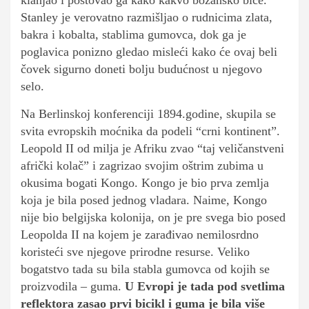
klanjao i poštovao ga kako kakvo božansko biće.
Stanley je verovatno razmišljao o rudnicima zlata,
bakra i kobalta, stablima gumovca, dok ga je
poglavica ponizno gledao misleći kako će ovaj beli
čovek sigurno doneti bolju budućnost u njegovo
selo.
Na Berlinskoj konferenciji 1894.godine, skupila se
svita evropskih moćnika da podeli “crni kontinent”.
Leopold II od milja je Afriku zvao “taj veličanstveni
afrički kolač” i zagrizao svojim oštrim zubima u
okusima bogati Kongo. Kongo je bio prva zemlja
koja je bila posed jednog vladara. Naime, Kongo
nije bio belgijska kolonija, on je pre svega bio posed
Leopolda II na kojem je zarađivao nemilosrdno
koristeći sve njegove prirodne resurse. Veliko
bogatstvo tada su bila stabla gumovca od kojih se
proizvodila – guma.
U Evropi je tada pod svetlima
reflektora zasao prvi bicikl i guma je bila više