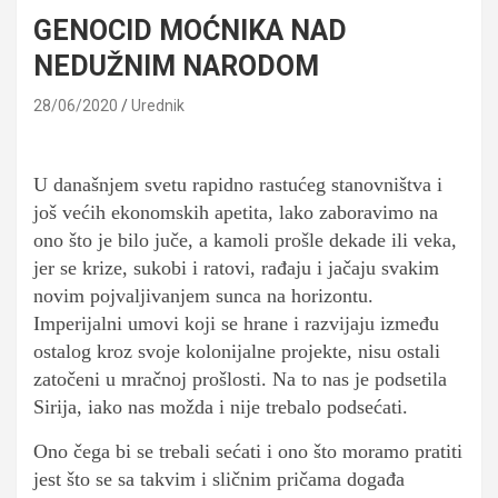
GENOCID MOĆNIKA NAD
NEDUŽNIM NARODOM
28/06/2020
Urednik
U današnjem svetu rapidno rastućeg stanovništva i
još većih ekonomskih apetita, lako zaboravimo na
ono što je bilo juče, a kamoli prošle dekade ili veka,
jer se krize, sukobi i ratovi, rađaju i jačaju svakim
novim pojvaljivanjem sunca na horizontu.
Imperijalni umovi koji se hrane i razvijaju između
ostalog kroz svoje kolonijalne projekte, nisu ostali
zatočeni u mračnoj prošlosti. Na to nas je podsetila
Sirija, iako nas možda i nije trebalo podsećati.
Ono čega bi se trebali sećati i ono što moramo pratiti
jest što se sa takvim i sličnim pričama događa