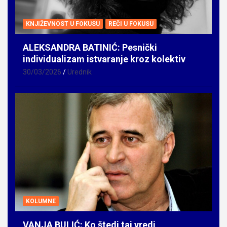
KNJIŽEVNOST U FOKUSU
REČI U FOKUSU
ALEKSANDRA BATINIĆ: Pesnički
individualizam istvaranje kroz kolektiv
30/03/2026
Urednik
KOLUMNE
VANJA BULIĆ: Ko štedi taj vredi