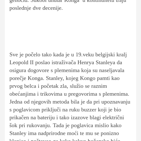
genocid. Sukobi unutar Konga u kontinuitetu traju
poslednje dve decenije.
Sve je počelo tako kada je u 19.veku belgijski kralj
Leopold II poslao istraživača Henrya Stanleya da
osigura dogovore s plemenima koja su naseljavala
porečje Konga. Stanley, kojeg Kongo pamti kao
prvog belca i početak zla, služio se raznim
obećanjima i trikovima u pregovorima s plemenima.
Jedna od njegovih metoda bila je da pri upoznavanju
s poglavicom priključi na ruku buzzer koji je bio
prikačen na bateriju i tako izazove blagi električni
šok pri rukovanju. Tada je poglavica mislio kako
Stanley ima nadprirodne moći te mu se ponizno