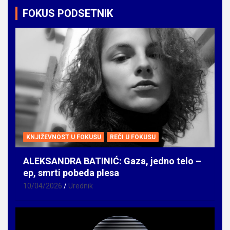
FOKUS PODSETNIK
KNJIŽEVNOST U FOKUSU
REČI U FOKUSU
ALEKSANDRA BATINIĆ: Gaza, jedno telo –
ep, smrti pobeda plesa
10/04/2026
Urednik