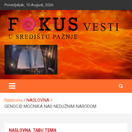
Skip
Ponedjeljak, 10 August, 2026
to
content
U središtu pažnje
Fokusvesti
Naslovna
NASLOVNA
GENOCID MOĆNIKA NAD NEDUŽNIM NARODOM
NASLOVNA
TABU TEMA