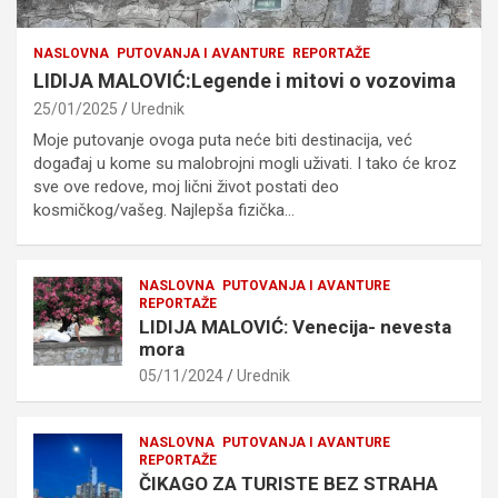
NASLOVNA
PUTOVANJA I AVANTURE
REPORTAŽE
LIDIJA MALOVIĆ:Legende i mitovi o vozovima
25/01/2025
Urednik
Moje putovanje ovoga puta neće biti destinacija, već
događaj u kome su malobrojni mogli uživati. I tako će kroz
sve ove redove, moj lični život postati deo
kosmičkog/vašeg. Najlepša fizička…
NASLOVNA
PUTOVANJA I AVANTURE
REPORTAŽE
LIDIJA MALOVIĆ: Venecija- nevesta
mora
05/11/2024
Urednik
NASLOVNA
PUTOVANJA I AVANTURE
REPORTAŽE
ČIKAGO ZA TURISTE BEZ STRAHA