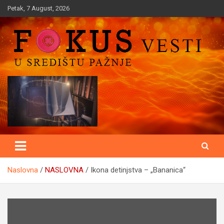
Skip
Petak, 7 August, 2026
to
content
U središtu pažnje
Fokusvesti
Naslovna
NASLOVNA
Ikona detinjstva – „Bananica“