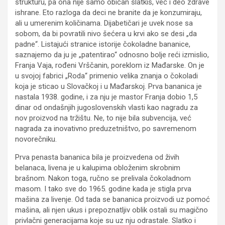
strukturu, pa ona nije samo običan slatkiš, već i deo zdrave
ishrane. Eto razloga da deci ne branite da je konzumiraju,
ali u umerenim količinama. Dijabetičari je uvek nose sa
sobom, da bi povratili nivo šećera u krvi ako se desi „da
padne“. Listajući stranice istorije čokoladne bananice,
saznajemo da ju je „patentirao“ odnosno bolje reći izmislio,
Franja Vaja, rođeni Vrščanin, poreklom iz Mađarske. On je
u svojoj fabrici „Roda“ primenio velika znanja o čokoladi
koja je sticao u Slovačkoj i u Mađarskoj. Prva bananica je
nastala 1938. godine, i za nju je mastor Franja dobio 1,5
dinar od ondašnjih jugoslovenskih vlasti kao nagradu za
nov proizvod na tržištu. Ne, to nije bila subvencija, već
nagrada za inovativno preduzetništvo, po savremenom
novorečniku.
Prva penasta bananica bila je proizvedena od živih
belanaca, livena je u kalupima obloženim skrobnim
brašnom. Nakon toga, ručno se prelivala čokoladnom
masom. I tako sve do 1965. godine kada je stigla prva
mašina za livenje. Od tada se bananica proizvodi uz pomoć
mašina, ali njen ukus i prepoznatljiv oblik ostali su magično
privlačni generacijama koje su uz nju odrastale. Slatko i