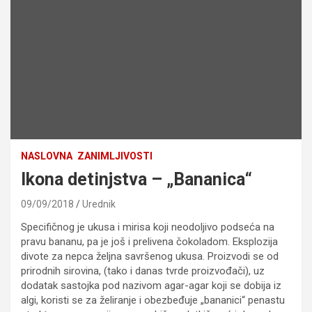
NASLOVNA
ZANIMLJIVOSTI
Ikona detinjstva – „Bananica“
09/09/2018
Urednik
Specifičnog je ukusa i mirisa koji neodoljivo podseća na
pravu bananu, pa je još i prelivena čokoladom. Eksplozija
divote za nepca željna savršenog ukusa. Proizvodi se od
prirodnih sirovina, (tako i danas tvrde proizvođači), uz
dodatak sastojka pod nazivom agar-agar koji se dobija iz
algi, koristi se za želiranje i obezbeđuje „bananici“ penastu