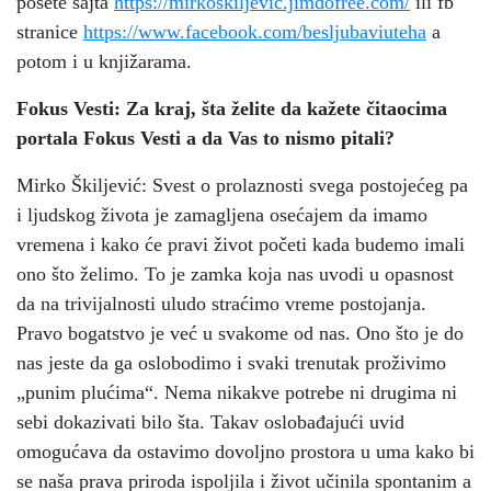
posete sajta
https://mirkoskiljevic.jimdofree.com/
ili fb
stranice
https://www.facebook.com/besljubaviuteha
a
potom i u knjižarama.
Fokus Vesti: Za kraj, šta želite da kažete čitaocima
portala Fokus Vesti a da Vas to nismo pitali?
Mirko Škiljević: Svest o prolaznosti svega postojećeg pa
i ljudskog života je zamagljena osećajem da imamo
vremena i kako će pravi život početi kada budemo imali
ono što želimo. To je zamka koja nas uvodi u opasnost
da na trivijalnosti uludo straćimo vreme postojanja.
Pravo bogatstvo je već u svakome od nas. Ono što je do
nas jeste da ga oslobodimo i svaki trenutak proživimo
„punim plućima“. Nema nikakve potrebe ni drugima ni
sebi dokazivati bilo šta. Takav oslobađajući uvid
omogućava da ostavimo dovoljno prostora u uma kako bi
se naša prava priroda ispoljila i život učinila spontanim a