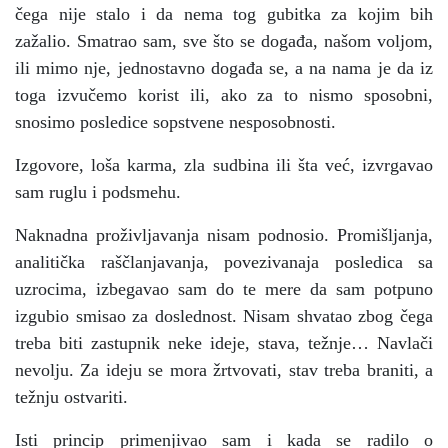
čega nije stalo i da nema tog gubitka za kojim bih
zažalio. Smatrao sam, sve što se događa, našom voljom,
ili mimo nje, jednostavno događa se, a na nama je da iz
toga izvučemo korist ili, ako za to nismo sposobni,
snosimo posledice sopstvene nesposobnosti.
Izgovore, loša karma, zla sudbina ili šta već, izvrgavao
sam ruglu i podsmehu.
Naknadna proživljavanja nisam podnosio. Promišljanja,
analitička raščlanjavanja, povezivanaja posledica sa
uzrocima, izbegavao sam do te mere da sam potpuno
izgubio smisao za doslednost. Nisam shvatao zbog čega
treba biti zastupnik neke ideje, stava, težnje… Navlači
nevolju. Za ideju se mora žrtvovati, stav treba braniti, a
težnju ostvariti.
Isti princip primenjivao sam i kada se radilo o