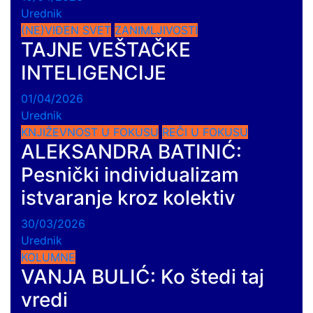
Urednik
(NE)VIĐEN SVET
ZANIMLJIVOSTI
TAJNE VEŠTAČKE
INTELIGENCIJE
01/04/2026
Urednik
KNJIŽEVNOST U FOKUSU
REČI U FOKUSU
ALEKSANDRA BATINIĆ:
Pesnički individualizam
istvaranje kroz kolektiv
30/03/2026
Urednik
KOLUMNE
VANJA BULIĆ: Ko štedi taj
vredi