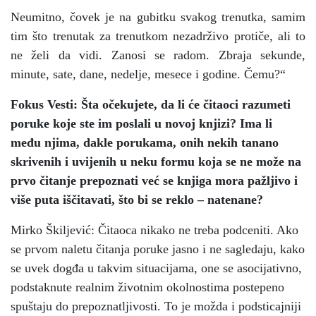
Neumitno, čovek je na gubitku svakog trenutka, samim
tim što trenutak za trenutkom nezadrživo protiče, ali to
ne želi da vidi. Zanosi se radom. Zbraja sekunde,
minute, sate, dane, nedelje, mesece i godine. Čemu?“
Fokus Vesti: Šta očekujete, da li će čitaoci razumeti
poruke koje ste im poslali u novoj knjizi? Ima li
među njima, dakle porukama, onih nekih tanano
skrivenih i uvijenih u neku formu koja se ne može na
prvo čitanje prepoznati već se knjiga mora pažljivo i
više puta iščitavati, što bi se reklo – natenane?
Mirko Škiljević: Čitaoca nikako ne treba podceniti. Ako
se prvom naletu čitanja poruke jasno i ne sagledaju, kako
se uvek dogđa u takvim situacijama, one se asocijativno,
podstaknute realnim životnim okolnostima postepeno
spuštaju do prepoznatljivosti. To je možda i podsticajniji