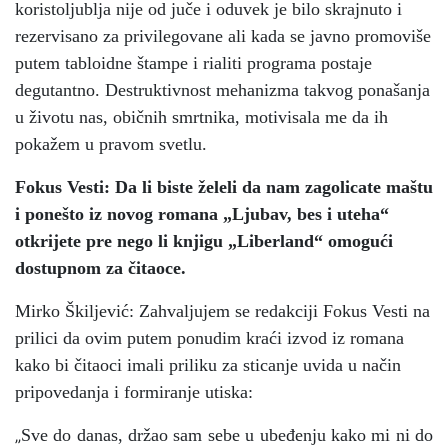
koristoljublja nije od juče i oduvek je bilo skrajnuto i
rezervisano za privilegovane ali kada se javno promoviše
putem tabloidne štampe i rialiti programa postaje
degutantno. Destruktivnost mehanizma takvog ponašanja
u životu nas, običnih smrtnika, motivisala me da ih
pokažem u pravom svetlu.
Fokus Vesti: Da li biste želeli da nam zagolicate maštu
i ponešto iz novog romana „Ljubav, bes i uteha“
otkrijete pre nego li knjigu „Liberland“ omogući
dostupnom za čitaoce.
Mirko Škiljević: Zahvaljujem se redakciji Fokus Vesti na
prilici da ovim putem ponudim kraći izvod iz romana
kako bi čitaoci imali priliku za sticanje uvida u način
pripovedanja i formiranje utiska:
„
Sve do danas, držao sam sebe u ubeđenju kako mi ni do