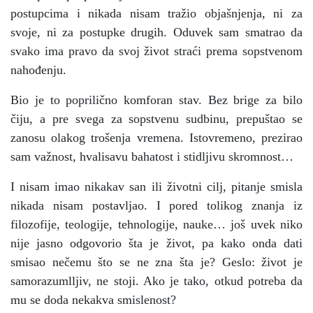
postupcima i nikada nisam tražio objašnjenja, ni za
svoje, ni za postupke drugih. Oduvek sam smatrao da
svako ima pravo da svoj život straći prema sopstvenom
nahođenju.
Bio je to poprilično komforan stav. Bez brige za bilo
čiju, a pre svega za sopstvenu sudbinu, prepuštao se
zanosu olakog trošenja vremena. Istovremeno, prezirao
sam važnost, hvalisavu bahatost i stidljivu skromnost…
I nisam imao nikakav san ili životni cilj, pitanje smisla
nikada nisam postavljao. I pored tolikog znanja iz
filozofije, teologije, tehnologije, nauke… još uvek niko
nije jasno odgovorio šta je život, pa kako onda dati
smisao nečemu što se ne zna šta je? Geslo: život je
samorazumlljiv, ne stoji. Ako je tako, otkud potreba da
mu se doda nekakva smislenost?