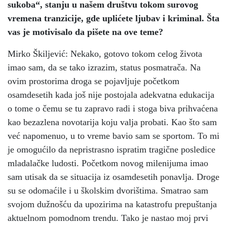
sukoba“, stanju u našem društvu tokom surovog
vremena tranzicije, gde uplićete ljubav i kriminal. Šta
vas je motivisalo da pišete na ove teme?
Mirko Škiljević: Nekako, gotovo tokom celog života
imao sam, da se tako izrazim, status posmatrača. Na
ovim prostorima droga se pojavljuje početkom
osamdesetih kada još nije postojala adekvatna edukacija
o tome o čemu se tu zapravo radi i stoga biva prihvaćena
kao bezazlena novotarija koju valja probati. Kao što sam
već napomenuo, u to vreme bavio sam se sportom. To mi
je omogućilo da nepristrasno ispratim tragične posledice
mladalačke ludosti. Početkom novog milenijuma imao
sam utisak da se situacija iz osamdesetih ponavlja. Droge
su se odomaćile i u školskim dvorištima. Smatrao sam
svojom dužnošću da upozirima na katastrofu prepuštanja
aktuelnom pomodnom trendu. Tako je nastao moj prvi