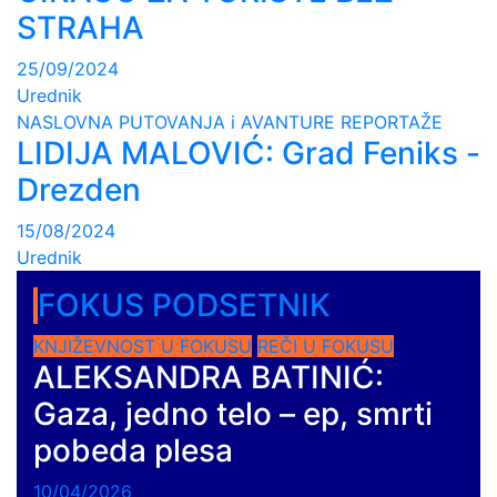
STRAHA
25/09/2024
Urednik
NASLOVNA
PUTOVANJA i AVANTURE
REPORTAŽE
LIDIJA MALOVIĆ: Grad Feniks -
Drezden
15/08/2024
Urednik
FOKUS PODSETNIK
KNJIŽEVNOST U FOKUSU
REČI U FOKUSU
ALEKSANDRA BATINIĆ:
Gaza, jedno telo – ep, smrti
pobeda plesa
10/04/2026