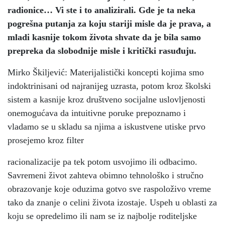
radionice… Vi ste i to analizirali. Gde je ta neka
pogrešna putanja za koju stariji misle da je prava, a
mladi kasnije tokom života shvate da je bila samo
prepreka da slobodnije misle i kritički rasuđuju.
Mirko Škiljević: Materijalistički koncepti kojima smo
indoktrinisani od najranijeg uzrasta, potom kroz školski
sistem a kasnije kroz društveno socijalne uslovljenosti
onemogućava da intuitivne poruke prepoznamo i
vladamo se u skladu sa njima a iskustvene utiske prvo
prosejemo kroz filter
racionalizacije pa tek potom usvojimo ili odbacimo.
Savremeni život zahteva obimno tehnološko i stručno
obrazovanje koje oduzima gotvo sve raspoloživo vreme
tako da znanje o celini života izostaje. Uspeh u oblasti za
koju se opredelimo ili nam se iz najbolje roditeljske