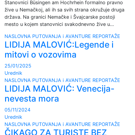
Stanovnici Büsingen am Hochrhein formalno pravno
žive u Nemačkoj, ali ih sa svih strana okružuje druga
država. Na granici Nemačke i Švajcarske postoji
mesto u kojem stanovnici svakodnevno žive u…
NASLOVNA
PUTOVANJA i AVANTURE
REPORTAŽE
LIDIJA MALOVIĆ:Legende i
mitovi o vozovima
25/01/2025
Urednik
NASLOVNA
PUTOVANJA i AVANTURE
REPORTAŽE
LIDIJA MALOVIĆ: Venecija-
nevesta mora
05/11/2024
Urednik
NASLOVNA
PUTOVANJA i AVANTURE
REPORTAŽE
ČIKAGO ZA TURISTE BEZ