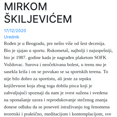
MIRKOM
ŠKILJEVIĆEM
17/12/2020
Urednik
Rođen je u Beogradu, pre nešto više od šest decenija.
Bio je sjajan u sportu. Rukometaš, najbolji i najuspešniji,
bio je 1987. godine kada je nagrađen plaketom SOFK
Voždovac. Surova i neočekivana bolest, u trenu mu je
sasekla krila i on se povukao se sa sportskih terena. To
nije bilo dobro za sportistu, ali jeste za srpsku
književnost koja zbog toga dobila pisca koji je
zahvaljujući spoznaji da nam je svest sužena i svedena
na oponašanje uzora i reprodukovanje stečenog znanja
donese odluku da se poseveti istraživanju tog fenomena
teoretski i praktično, meditacijom i kontemplacijom, sve