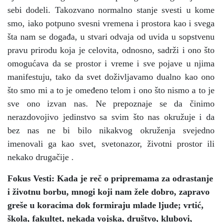
sebi dodeli. Takozvano normalno stanje svesti u kome
smo, iako potpuno svesni vremena i prostora kao i svega
šta nam se događa, u stvari odvaja od uvida u sopstvenu
pravu prirodu koja je celovita, odnosno, sadrži i ono što
omogućava da se prostor i vreme i sve pojave u njima
manifestuju, tako da svet doživljavamo dualno kao ono
što smo mi a to je omeđeno telom i ono što nismo a to je
sve ono izvan nas. Ne prepoznaje se da činimo
nerazdovojivo jedinstvo sa svim što nas okružuje i da
bez nas ne bi bilo nikakvog okruženja svejedno
imenovali ga kao svet, svetonazor, životni prostor ili
nekako drugačije .
Fokus Vesti: Kada je reč o pripremama za odrastanje
i životnu borbu, mnogi koji nam žele dobro, zapravo
greše u koracima dok formiraju mlade ljude; vrtić,
škola, fakultet, nekada vojska, društvo, klubovi,