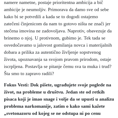
namere nametne, postaje prioritentna ambicija a bič
ambicije je neumoljiv. Primorava da damo sve od sebe
kako bi se potvrdili a kada se to dogodi ostajemo
zatečeni činjenicom da nam to gotovo ništa ne znači jer
stečena imovina ne zadovoljava. Naprotiv, obavezuje da
brinemo o njoj. U protivnom, gubimo je. Tek tada se
osvedočavamo u jalovost gomilanja novca i materijalnih
dobara a prilika za autentično življenje sopstvenog
života, upoznavanja sa svojom pravom prirodom, ostaje
iscrpljena. Postavlja se pitanje čemu sva ta muka i trud?
Šta smo to zapravo radili?
Fokus Vesti: Dok pišete, ugrađujete svoje poglede na
život, na probleme u društvu. Jedan ste od retkih
pisaca koji je imao snage i volje da se upusti u analizu
problema narkomanije, zatim o kako sami kažete
„svetonazoru od kojeg se ne odstupa ni po cenu