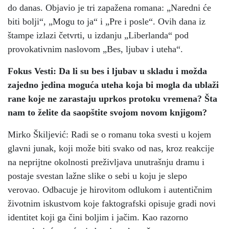
do danas. Objavio je tri zapažena romana: „Naredni će
biti bolji“, „Mogu to ja“ i „Pre i posle“. Ovih dana iz
štampe izlazi četvrti, u izdanju „Liberlanda“ pod
provokativnim naslovom „Bes, ljubav i uteha“.
Fokus Vesti: Da li su bes i ljubav u skladu i možda
zajedno jedina moguća uteha koja bi mogla da ublaži
rane koje ne zarastaju uprkos protoku vremena? Šta
nam to želite da saopštite svojom novom knjigom?
Mirko Škiljević: Radi se o romanu toka svesti u kojem
glavni junak, koji može biti svako od nas, kroz reakcije
na neprijtne okolnosti preživljava unutrašnju dramu i
postaje svestan lažne slike o sebi u koju je slepo
verovao. Odbacuje je hirovitom odlukom i autentičnim
životnim iskustvom koje faktografski opisuje gradi novi
identitet koji ga čini boljim i jačim. Kao razorno