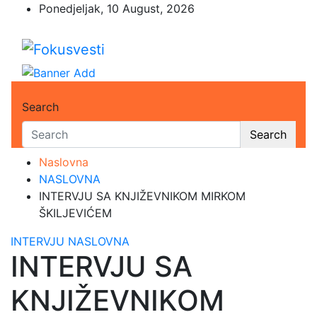
Skip
Ponedjeljak, 10 August, 2026
to
content
Fokusvesti
U središtu pažnje
Search
Search
Naslovna
NASLOVNA
INTERVJU SA KNJIŽEVNIKOM MIRKOM
ŠKILJEVIĆEM
INTERVJU
NASLOVNA
INTERVJU SA
KNJIŽEVNIKOM