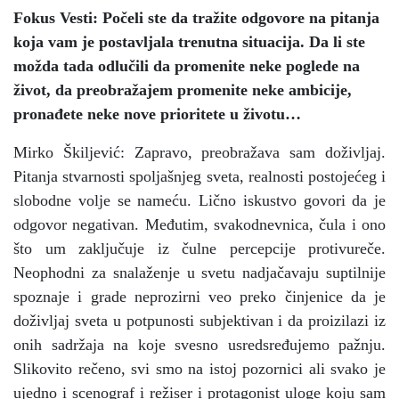
Fokus Vesti: Počeli ste da tražite odgovore na pitanja
koja vam je postavljala trenutna situacija. Da li ste
možda tada odlučili da promenite neke poglede na
život, da preobražajem promenite neke ambicije,
pronađete neke nove prioritete u životu…
Mirko Škiljević: Zapravo, preobražava sam doživljaj.
Pitanja stvarnosti spoljašnjeg sveta, realnosti postojećeg i
slobodne volje se nameću. Lično iskustvo govori da je
odgovor negativan. Međutim, svakodnevnica, čula i ono
što um zaključuje iz čulne percepcije protivureče.
Neophodni za snalaženje u svetu nadjačavaju suptilnije
spoznaje i grade neprozirni veo preko činjenice da je
doživljaj sveta u potpunosti subjektivan i da proizilazi iz
onih sadržaja na koje svesno usredsređujemo pažnju.
Slikovito rečeno, svi smo na istoj pozornici ali svako je
ujedno i scenograf i režiser i protagonist uloge koju sam