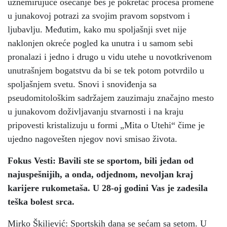
uznemirujuće osećanje bes je pokretač procesa promene
u junakovoj potrazi za svojim pravom sopstvom i
ljubavlju. Međutim, kako mu spoljašnji svet nije
naklonjen okreće pogled ka unutra i u samom sebi
pronalazi i jedno i drugo u vidu utehe u novotkrivenom
unutrašnjem bogatstvu da bi se tek potom potvrdilo u
spoljašnjem svetu. Snovi i snoviđenja sa
pseudomitološkim sadržajem zauzimaju značajno mesto
u junakovom doživljavanju stvarnosti i na kraju
pripovesti kristalizuju u formi „Mita o Utehi“ čime je
ujedno nagovešten njegov novi smisao života.
Fokus Vesti: Bavili ste se sportom, bili jedan od
najuspešnijih, a onda, odjednom, nevoljan kraj
karijere rukometaša. U 28-oj godini Vas je zadesila
teška bolest srca.
Mirko Škiljević: Sportskih dana se sećam sa setom. U