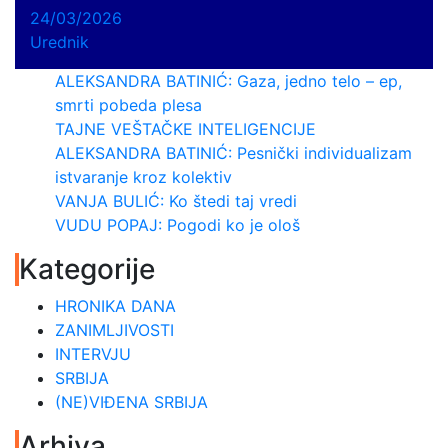
24/03/2026
Urednik
ALEKSANDRA BATINIĆ: Gaza, jedno telo – ep,
smrti pobeda plesa
TAJNE VEŠTAČKE INTELIGENCIJE
ALEKSANDRA BATINIĆ: Pesnički individualizam
istvaranje kroz kolektiv
VANJA BULIĆ: Ko štedi taj vredi
VUDU POPAJ: Pogodi ko je ološ
Kategorije
HRONIKA DANA
ZANIMLJIVOSTI
INTERVJU
SRBIJA
(NE)VIĐENA SRBIJA
Arhiva