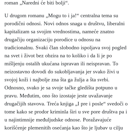
roman „Naredni će biti bolji“.
U drugom romanu „Mogu to i ja!“ centralna tema su
porodični odnosi. Novi odnos snaga u društvu, liberalni
kapitalizam sa svojim vrednostima, nameće znatno
drugačiju organizaciju porodice u odnosu na
tradicionalnu. Svaki član slobodno ispoljava svoj pogled
na svet i život bez obzira na to koliko i da li je po
mišljenju ostalih ukućana ispravan ili neispravan. To
neizostavno dovodi do sukobljavanja jer svako živi u
svojoj koži i najbolje zna šta ga žulja a šta svrbi.
Odnosno, svako je sa svoje tačke gledišta potpuno u
pravu. Međutim, ono što izostaje jeste uvažavanje
drugačijih stavova. Treća knjiga „I pre i posle“ svedoči o
tome kako se prodor kriminla širi u sve pore društva pa i
u najintimnije međuljudske odnose. Poražavajuće
korišćenje plemenitih osećanja kao što je ljubav u cilju