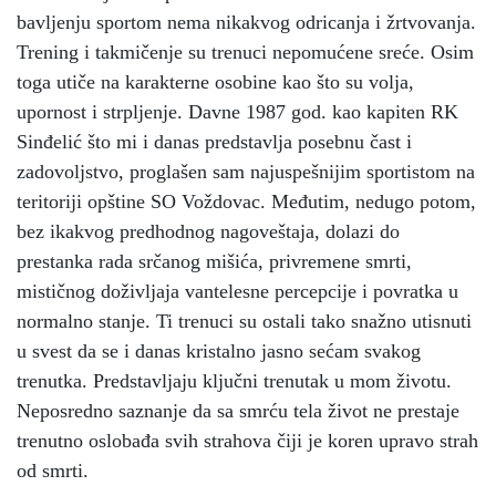
bavljenju sportom nema nikakvog odricanja i žrtvovanja.
Trening i takmičenje su trenuci nepomućene sreće. Osim
toga utiče na karakterne osobine kao što su volja,
upornost i strpljenje. Davne 1987 god. kao kapiten RK
Sinđelić što mi i danas predstavlja posebnu čast i
zadovoljstvo, proglašen sam najuspešnijim sportistom na
teritoriji opštine SO Voždovac. Međutim, nedugo potom,
bez ikakvog predhodnog nagoveštaja, dolazi do
prestanka rada srčanog mišića, privremene smrti,
mističnog doživljaja vantelesne percepcije i povratka u
normalno stanje. Ti trenuci su ostali tako snažno utisnuti
u svest da se i danas kristalno jasno sećam svakog
trenutka. Predstavljaju ključni trenutak u mom životu.
Neposredno saznanje da sa smrću tela život ne prestaje
trenutno oslobađa svih strahova čiji je koren upravo strah
od smrti.