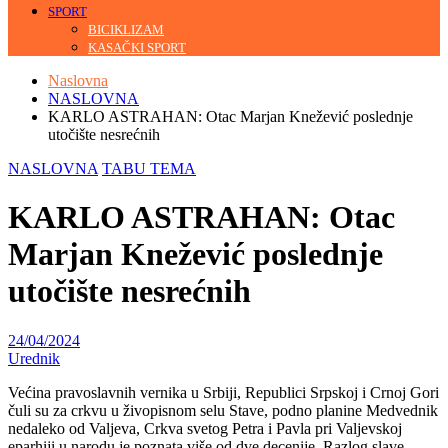
SPORT
BICIKLIZAM
KASAČKI SPORT
Naslovna
NASLOVNA
KARLO ASTRAHAN: Otac Marjan Knežević poslednje
utočište nesrećnih
NASLOVNA
TABU TEMA
KARLO ASTRAHAN: Otac
Marjan Knežević poslednje
utočište nesrećnih
24/04/2024
Urednik
Većina pravoslavnih vernika u Srbiji, Republici Srpskoj i Crnoj Gori
čuli su za crkvu u živopisnom selu Stave, podno planine Medvednik
nedaleko od Valjeva, Crkva svetog Petra i Pavla pri Valjevskoj
eparhiji u narodu je poznata više od dve decenije. Razlog slave