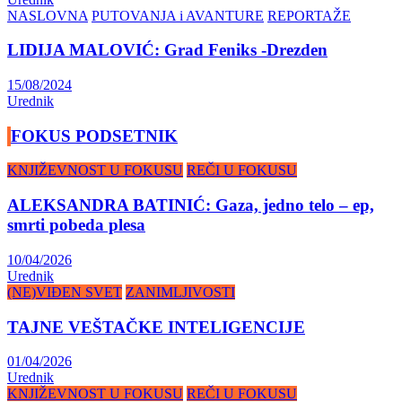
NASLOVNA
PUTOVANJA i AVANTURE
REPORTAŽE
LIDIJA MALOVIĆ: Grad Feniks -Drezden
15/08/2024
Urednik
FOKUS PODSETNIK
KNJIŽEVNOST U FOKUSU
REČI U FOKUSU
ALEKSANDRA BATINIĆ: Gaza, jedno telo – ep,
smrti pobeda plesa
10/04/2026
Urednik
(NE)VIĐEN SVET
ZANIMLJIVOSTI
TAJNE VEŠTAČKE INTELIGENCIJE
01/04/2026
Urednik
KNJIŽEVNOST U FOKUSU
REČI U FOKUSU