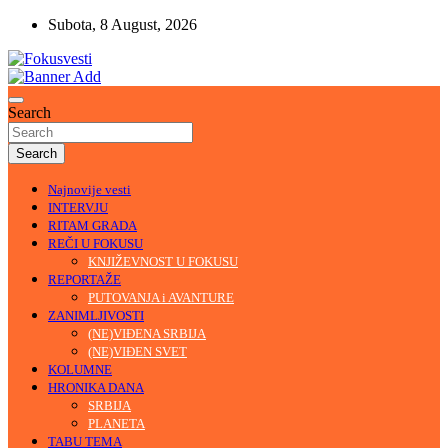
Skip
Subota, 8 August, 2026
to
content
U središtu pažnje
Fokusvesti
Search
Search
Najnovije vesti
INTERVJU
RITAM GRADA
REČI U FOKUSU
KNJIŽEVNOST U FOKUSU
REPORTAŽE
PUTOVANJA i AVANTURE
ZANIMLJIVOSTI
(NE)VIĐENA SRBIJA
(NE)VIĐEN SVET
KOLUMNE
HRONIKA DANA
SRBIJA
PLANETA
TABU TEMA