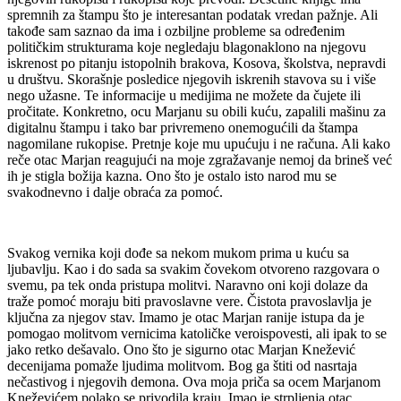
spremnih za štampu što je interesantan podatak vredan pažnje. Ali
takođe sam saznao da ima i ozbiljne probleme sa određenim
političkim strukturama koje negledaju blagonaklono na njegovu
iskrenost po pitanju istopolnih brakova, Kosova, školstva, nepravdi
u društvu. Skorašnje posledice njegovih iskrenih stavova su i više
nego užasne. Te informacije u medijima ne možete da čujete ili
pročitate. Konkretno, ocu Marjanu su obili kuću, zapalili mašinu za
digitalnu štampu i tako bar privremeno onemogućili da štampa
nagomilane rukopise. Pretnje koje mu upućuju i ne računa. Ali kako
reče otac Marjan reagujući na moje zgražavanje nemoj da brineš već
ih je stigla božija kazna. Ono što je ostalo isto narod mu se
svakodnevno i dalje obraća za pomoć.
Svakog vernika koji dođe sa nekom mukom prima u kuću sa
ljubavlju. Kao i do sada sa svakim čovekom otvoreno razgovara o
svemu, pa tek onda pristupa molitvi. Naravno oni koji dolaze da
traže pomoć moraju biti pravoslavne vere. Čistota pravoslavlja je
ključna za njegov stav. Imamo je otac Marjan ranije istupa da je
pomogao molitvom vernicima katoličke veroispovesti, ali ipak to se
jako retko dešavalo. Ono što je sigurno otac Marjan Knežević
decenijama pomaže ljudima molitvom. Bog ga štiti od nasrtaja
nečastivog i njegovih demona. Ova moja priča sa ocem Marjanom
Kneževićem polako se privodila kraju. Imao je strpljenja otac