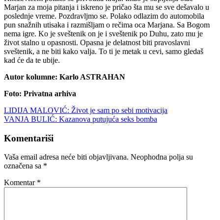
Marjan za moja pitanja i iskreno je pričao šta mu se sve dešavalo u
poslednje vreme. Pozdravljmo se. Polako odlazim do automobila
pun snažnih utisaka i razmišljam o rečima oca Marjana. Sa Bogom
nema igre. Ko je sveštenik on je i sveštenik po Duhu, zato mu je
život stalno u opasnosti. Opasna je delatnost biti pravoslavni
sveštenik, a ne biti kako valja. To ti je metak u cevi, samo gledaš
kad će da te ubije.
Autor kolumne: Karlo ASTRAHAN
Foto: Privatna arhiva
Navigacija
LIDIJA MALOVIĆ: Život je sam po sebi motivacija
VANJA BULIĆ: Kazanova putujuća seks bomba
članaka
Komentariši
Vaša email adresa neće biti objavljivana.
Neophodna polja su
označena sa
*
Komentar
*