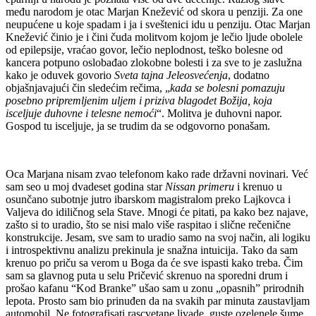
među narodom je otac Marjan Knežević od skora u penziji. Za one
neupućene u koje spadam i ja i sveštenici idu u penziju. Otac Marjan
Knežević činio je i čini čuda molitvom kojom je lečio ljude obolele
od epilepsije, vraćao govor, lečio neplodnost, teško bolesne od
kancera potpuno oslobađao zlokobne bolesti i za sve to je zaslužna
kako je oduvek govorio
Sveta tajna Jeleosvećenja
, dodatno
objašnjavajući čin sledećim rečima, „
kada se bolesni pomazuju
posebno pripremljenim uljem i priziva blagodet Božija, koja
isceljuje duhovne i telesne nemoći
“. Molitva je duhovni napor.
Gospod tu isceljuje, ja se trudim da se odgovorno ponašam.
Oca Marjana nisam zvao telefonom kako rade državni novinari. Već
sam seo u moj dvadeset godina star
Nissan primeru
i krenuo u
osunčano subotnje jutro ibarskom magistralom preko Lajkovca i
Valjeva do idiličnog sela Stave. Mnogi će pitati, pa kako bez najave,
zašto si to uradio, što se nisi malo više raspitao i slične rečenične
konstrukcije. Jesam, sve sam to uradio samo na svoj način, ali logiku
i introspektivnu analizu prekinula je snažna intuicija. Tako da sam
krenuo po priču sa verom u Boga da će sve ispasti kako treba. Čim
sam sa glavnog puta u selu Pričević skrenuo na sporedni drum i
prošao kafanu “Kod Branke” ušao sam u zonu „opasnih” prirodnih
lepota. Prosto sam bio prinuđen da na svakih par minuta zaustavljam
automobil. Ne fotografisati rascvetane livade, guste ozelenele šume,