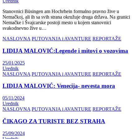
Urednik
Stanovnici Büsingen am Hochrhein formalno pravno žive u
Nemačkoj, ali ih sa svih strana okružuje druga država. Na granici
Nemačke i Švajcarske postoji mesto u kojem stanovnici
svakodnevno žive u…
NASLOVNA
PUTOVANJA i AVANTURE
REPORTAŽE
LIDIJA MALOVIĆ:Legende i mitovi o vozovima
25/01/2025
Urednik
NASLOVNA
PUTOVANJA i AVANTURE
REPORTAŽE
LIDIJA MALOVIĆ: Venecija- nevesta mora
05/11/2024
Urednik
NASLOVNA
PUTOVANJA i AVANTURE
REPORTAŽE
ČIKAGO ZA TURISTE BEZ STRAHA
25/09/2024
Urednik