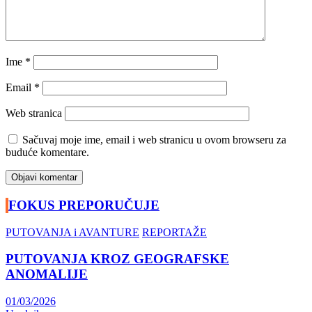
Ime
*
Email
*
Web stranica
Sačuvaj moje ime, email i web stranicu u ovom browseru za
buduće komentare.
FOKUS PREPORUČUJE
PUTOVANJA i AVANTURE
REPORTAŽE
PUTOVANJA KROZ GEOGRAFSKE
ANOMALIJE
01/03/2026