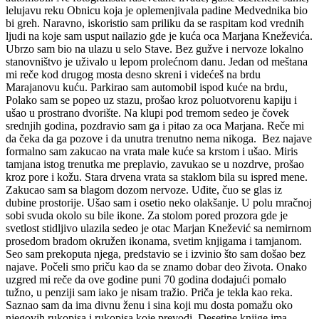
lelujavu reku Obnicu koja je oplemenjivala padine Medvednika bio
bi greh. Naravno, iskoristio sam priliku da se raspitam kod vrednih
ljudi na koje sam usput nailazio gde je kuća oca Marjana Kneževića.
Ubrzo sam bio na ulazu u selo Stave. Bez gužve i nervoze lokalno
stanovništvo je uživalo u lepom prolećnom danu. Jedan od meštana
mi reče kod drugog mosta desno skreni i videćeš na brdu
Marajanovu kuću. Parkirao sam automobil ispod kuće na brdu,
Polako sam se popeo uz stazu, prošao kroz poluotvorenu kapiju i
ušao u prostrano dvorište. Na klupi pod tremom sedeo je čovek
srednjih godina, pozdravio sam ga i pitao za oca Marjana. Reče mi
da čeka da ga pozove i da unutra trenutno nema nikoga. Bez najave
formalno sam zakucao na vrata male kuće sa krstom i ušao. Miris
tamjana istog trenutka me preplavio, zavukao se u nozdrve, prošao
kroz pore i kožu. Stara drvena vrata sa staklom bila su ispred mene.
Zakucao sam sa blagom dozom nervoze. Uđite, čuo se glas iz
dubine prostorije. Ušao sam i osetio neko olakšanje. U polu mračnoj
sobi svuda okolo su bile ikone. Za stolom pored prozora gde je
svetlost stidljivo ulazila sedeo je otac Marjan Knežević sa nemirnom
prosedom bradom okružen ikonama, svetim knjigama i tamjanom.
Seo sam prekoputa njega, predstavio se i izvinio što sam došao bez
najave. Počeli smo priču kao da se znamo dobar deo života. Onako
uzgred mi reče da ove godine puni 70 godina dodajući pomalo
tužno, u penziji sam iako je nisam tražio. Priča je tekla kao reka.
Saznao sam da ima divnu ženu i sina koji mu dosta pomažu oko
njegovih rukopisa i rukopisa koje prevodi. Desetine knjige ima