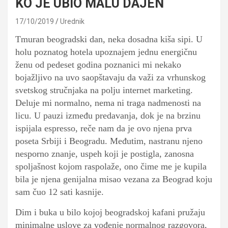
KO JE UBIO MALU DAJEN
17/10/2019
Urednik
Tmuran beogradski dan, neka dosadna kiša sipi. U
holu poznatog hotela upoznajem jednu energičnu
ženu od pedeset godina poznanici mi nekako
bojažljivo na uvo saopštavaju da važi za vrhunskog
svetskog stručnjaka na polju internet marketing.
Deluje mi normalno, nema ni traga nadmenosti na
licu. U pauzi između predavanja, dok je na brzinu
ispijala espresso, reče nam da je ovo njena prva
poseta Srbiji i Beogradu. Međutim, nastranu njeno
nesporno znanje, uspeh koji je postigla, zanosna
spoljašnost kojom raspolaže, ono čime me je kupila
bila je njena genijalna misao vezana za Beograd koju
sam čuo 12 sati kasnije.
Dim i buka u bilo kojoj beogradskoj kafani pružaju
minimalne uslove za vođenje normalnog razgovora,