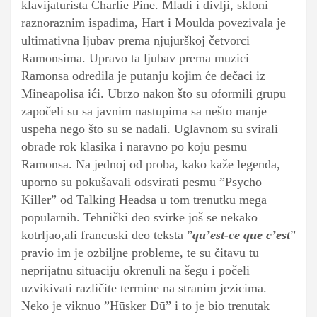
klavijaturista Charlie Pine. Mladi i divlji, skloni
raznoraznim ispadima, Hart i Moulda povezivala je
ultimativna ljubav prema njujurškoj četvorci
Ramonsima. Upravo ta ljubav prema muzici
Ramonsa odredila je putanju kojim će dečaci iz
Mineapolisa ići. Ubrzo nakon što su oformili grupu
započeli su sa javnim nastupima sa nešto manje
uspeha nego što su se nadali. Uglavnom su svirali
obrade rok klasika i naravno po koju pesmu
Ramonsa. Na jednoj od proba, kako kaže legenda,
uporno su pokušavali odsvirati pesmu ”Psycho
Killer” od Talking Headsa u tom trenutku mega
popularnih. Tehnički deo svirke još se nekako
kotrljao,ali francuski deo teksta ”
qu’est-ce que c’est
”
pravio im je ozbiljne probleme, te su čitavu tu
neprijatnu situaciju okrenuli na šegu i počeli
uzvikivati različite termine na stranim jezicima.
Neko je viknuo ”Hūsker Dū” i to je bio trenutak