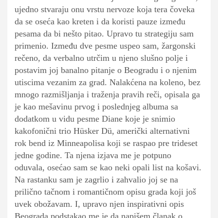
ujedno stvaraju onu vrstu nervoze koja tera čoveka
da se oseća kao kreten i da koristi pauze između
pesama da bi nešto pitao. Upravo tu strategiju sam
primenio. Između dve pesme uspeo sam, žargonski
rečeno, da verbalno utrčim u njeno slušno polje i
postavim joj banalno pitanje o Beogradu i o njenim
utiscima vezanim za grad. Nalakćena na koleno, bez
mnogo razmišljanja i traženja pravih reči, opisala ga
je kao mešavinu prvog i poslednjeg albuma sa
dodatkom u vidu pesme Diane koje je snimio
kakofonični trio Hüsker Dü, američki alternativni
rok bend iz Minneapolisa koji se raspao pre trideset
jedne godine. Ta njena izjava me je potpuno
oduvala, osećao sam se kao neki opali list na košavi.
Na rastanku sam je zagrlio i zahvalio joj se na
prilično tačnom i romantičnom opisu grada koji još
uvek obožavam. I, upravo njen inspirativni opis
Beograda podstakao me je da napišem članak o