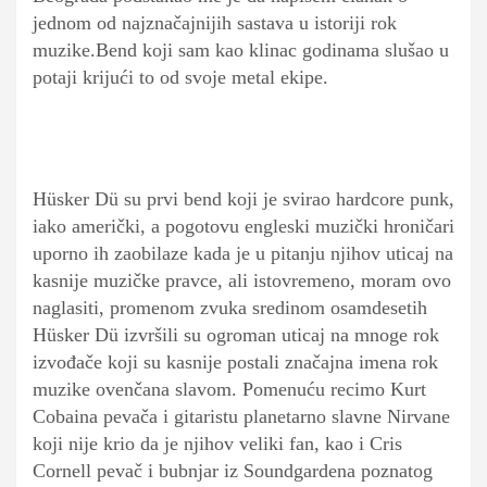
jednom od najznačajnijih sastava u istoriji rok
muzike.Bend koji sam kao klinac godinama slušao u
potaji krijući to od svoje metal ekipe.
Hüsker Dü su prvi bend koji je svirao hardcore punk,
iako američki, a pogotovu engleski muzički hroničari
uporno ih zaobilaze kada je u pitanju njihov uticaj na
kasnije muzičke pravce, ali istovremeno, moram ovo
naglasiti, promenom zvuka sredinom osamdesetih
Hüsker Dü izvršili su ogroman uticaj na mnoge rok
izvođače koji su kasnije postali značajna imena rok
muzike ovenčana slavom. Pomenuću recimo Kurt
Cobaina pevača i gitaristu planetarno slavne Nirvane
koji nije krio da je njihov veliki fan, kao i Cris
Cornell pevač i bubnjar iz Soundgardena poznatog