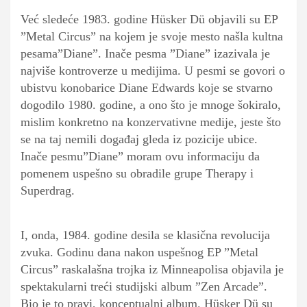
Već sledeće 1983. godine Hüsker Dü objavili su EP
”Metal Circus” na kojem je svoje mesto našla kultna
pesama”Diane”. Inače pesma ”Diane” izazivala je
najviše kontroverze u medijima. U pesmi se govori o
ubistvu konobarice Diane Edwards koje se stvarno
dogodilo 1980. godine, a ono što je mnoge šokiralo,
mislim konkretno na konzervativne medije, jeste što
se na taj nemili događaj gleda iz pozicije ubice.
Inače pesmu”Diane” moram ovu informaciju da
pomenem uspešno su obradile grupe Therapy i
Superdrag.
I, onda, 1984. godine desila se klasična revolucija
zvuka. Godinu dana nakon uspešnog EP ”Metal
Circus” raskalašna trojka iz Minneapolisa objavila je
spektakularni treći studijski album ”Zen Arcade”.
Bio je to pravi, konceptualni album. Hüsker Dü su