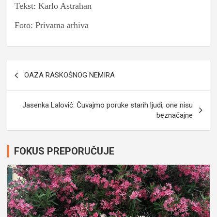
Tekst: Karlo Astrahan
Foto: Privatna arhiva
Navigacija
OAZA RASKOŠNOG NEMIRA
članaka
Jasenka Lalović: Čuvajmo poruke starih ljudi, one nisu
beznačajne
FOKUS PREPORUČUJE