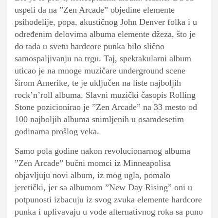
uspeli da na ”Zen Arcade” objedine elemente
psihodelije, popa, akustičnog John Denver folka i u
određenim delovima albuma elemente džeza, što je
do tada u svetu hardcore punka bilo slično
samospaljivanju na trgu. Taj, spektakularni album
uticao je na mnoge muzičare underground scene
širom Amerike, te je uključen na liste najboljih
rock’n’roll albuma. Slavni muzički časopis Rolling
Stone pozicionirao je ”Zen Arcade” na 33 mesto od
100 najboljih albuma snimljenih u osamdesetim
godinama prošlog veka.
Samo pola godine nakon revolucionarnog albuma
”Zen Arcade” bučni momci iz Minneapolisa
objavljuju novi album, iz mog ugla, pomalo
jeretički, jer sa albumom ”New Day Rising” oni u
potpunosti izbacuju iz svog zvuka elemente hardcore
punka i uplivavaju u vode alternativnog roka sa puno