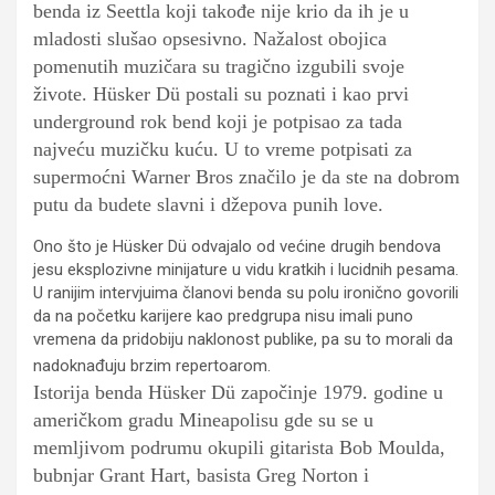
benda iz Seettla koji takođe nije krio da ih je u
mladosti slušao opsesivno. Nažalost obojica
pomenutih muzičara su tragično izgubili svoje
živote. Hüsker Dü postali su poznati i kao prvi
underground rok bend koji je potpisao za tada
najveću muzičku kuću. U to vreme potpisati za
supermoćni Warner Bros značilo je da ste na dobrom
putu da budete slavni i džepova punih love.
Ono što je Hüsker Dü odvajalo od većine drugih bendova
jesu eksplozivne minijature u vidu kratkih i lucidnih pesama.
U ranijim intervjuima članovi benda su polu ironično govorili
da na početku karijere kao predgrupa nisu imali puno
vremena da pridobiju naklonost publike, pa su to morali da
nadoknađuju brzim repertoarom.
Istorija benda Hüsker Dü započinje 1979. godine u
američkom gradu Mineapolisu gde su se u
memljivom podrumu okupili gitarista Bob Moulda,
bubnjar Grant Hart, basista Greg Norton i