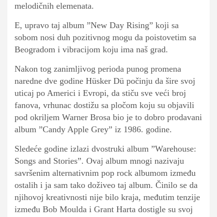
melodičnih elemenata.
E, upravo taj album ”New Day Rising” koji sa
sobom nosi duh pozitivnog mogu da poistovetim sa
Beogradom i vibracijom koju ima naš grad.
Nakon tog zanimljivog perioda punog promena
naredne dve godine Hüsker Dü počinju da šire svoj
uticaj po Americi i Evropi, da stiču sve veći broj
fanova, vrhunac dostižu sa pločom koju su objavili
pod okriljem Warner Brosa bio je to dobro prodavani
album ”Candy Apple Grey” iz 1986. godine.
Sledeće godine izlazi dvostruki album ”Warehouse:
Songs and Stories”. Ovaj album mnogi nazivaju
savršenim alternativnim pop rock albumom između
ostalih i ja sam tako doživeo taj album. Činilo se da
njihovoj kreativnosti nije bilo kraja, međutim tenzije
između Bob Moulda i Grant Harta dostigle su svoj