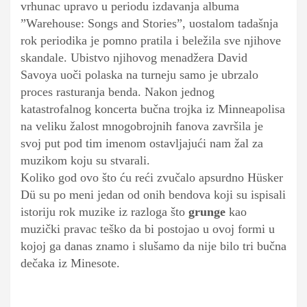
vrhunac upravo u periodu izdavanja albuma
”Warehouse: Songs and Stories”, uostalom tadašnja
rok periodika je pomno pratila i beležila sve njihove
skandale. Ubistvo njihovog menadžera David
Savoya uoči polaska na turneju samo je ubrzalo
proces rasturanja benda. Nakon jednog
katastrofalnog koncerta bučna trojka iz Minneapolisa
na veliku žalost mnogobrojnih fanova završila je
svoj put pod tim imenom ostavljajući nam žal za
muzikom koju su stvarali.
Koliko god ovo što ću reći zvučalo apsurdno Hüsker
Dü su po meni jedan od onih bendova koji su ispisali
istoriju rok muzike iz razloga što
grunge
kao
muzički pravac teško da bi postojao u ovoj formi u
kojoj ga danas znamo i slušamo da nije bilo tri bučna
dečaka iz Minesote.