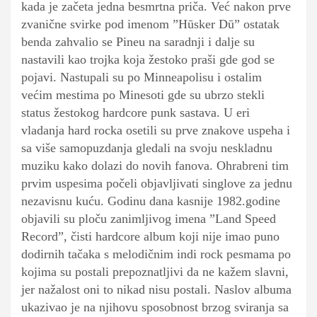
kada je začeta jedna besmrtna priča. Već nakon prve
zvanične svirke pod imenom ”Hūsker Dū” ostatak
benda zahvalio se Pineu na saradnji i dalje su
nastavili kao trojka koja žestoko praši gde god se
pojavi. Nastupali su po Minneapolisu i ostalim
većim mestima po Minesoti gde su ubrzo stekli
status žestokog hardcore punk sastava. U eri
vladanja hard rocka osetili su prve znakove uspeha i
sa više samopuzdanja gledali na svoju neskladnu
muziku kako dolazi do novih fanova. Ohrabreni tim
prvim uspesima počeli objavljivati singlove za jednu
nezavisnu kuću. Godinu dana kasnije 1982.godine
objavili su ploču zanimljivog imena ”Land Speed
Record”, čisti hardcore album koji nije imao puno
dodirnih tačaka s melodičnim indi rock pesmama po
kojima su postali prepoznatljivi da ne kažem slavni,
jer nažalost oni to nikad nisu postali. Naslov albuma
ukazivao je na njihovu sposobnost brzog sviranja sa