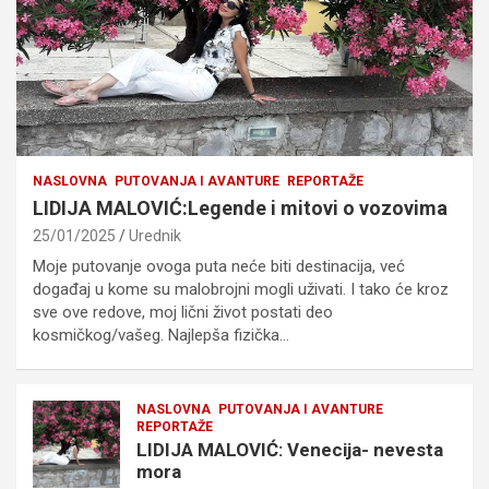
NASLOVNA
PUTOVANJA I AVANTURE
REPORTAŽE
LIDIJA MALOVIĆ:Legende i mitovi o vozovima
25/01/2025
Urednik
Moje putovanje ovoga puta neće biti destinacija, već
događaj u kome su malobrojni mogli uživati. I tako će kroz
sve ove redove, moj lični život postati deo
kosmičkog/vašeg. Najlepša fizička…
NASLOVNA
PUTOVANJA I AVANTURE
REPORTAŽE
LIDIJA MALOVIĆ: Venecija- nevesta
mora