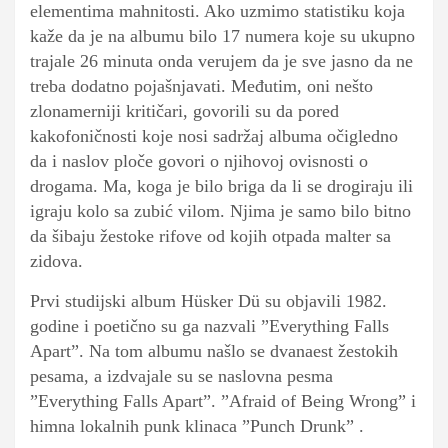
elementima mahnitosti. Ako uzmimo statistiku koja
kaže da je na albumu bilo 17 numera koje su ukupno
trajale 26 minuta onda verujem da je sve jasno da ne
treba dodatno pojašnjavati. Međutim, oni nešto
zlonamerniji kritičari, govorili su da pored
kakofoničnosti koje nosi sadržaj albuma očigledno
da i naslov ploče govori o njihovoj ovisnosti o
drogama. Ma, koga je bilo briga da li se drogiraju ili
igraju kolo sa zubić vilom. Njima je samo bilo bitno
da šibaju žestoke rifove od kojih otpada malter sa
zidova.
Prvi studijski album Hüsker Dü su objavili 1982.
godine i poetično su ga nazvali ”Everything Falls
Apart”. Na tom albumu našlo se dvanaest žestokih
pesama, a izdvajale su se naslovna pesma
”Everything Falls Apart”. ”Afraid of Being Wrong” i
himna lokalnih punk klinaca ”Punch Drunk” .