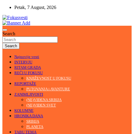
Skip
Petak, 7 August, 2026
to
content
U središtu pažnje
Fokusvesti
Search
Search
Najnovije vesti
INTERVJU
RITAM GRADA
REČI U FOKUSU
KNJIŽEVNOST U FOKUSU
REPORTAŽE
PUTOVANJA i AVANTURE
ZANIMLJIVOSTI
(NE)VIĐENA SRBIJA
(NE)VIĐEN SVET
KOLUMNE
HRONIKA DANA
SRBIJA
PLANETA
TABU TEMA