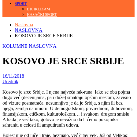
SPORT
BICIKLIZAM
KASAČKI SPORT
Naslovna
NASLOVNA
KOSOVO JE SRCE SRBIJE
KOLUMNE
NASLOVNA
KOSOVO JE SRCE SRBIJE
16/11/2018
Urednik
Kosovo je srce Srbije. I njena najveća rak-rana. Iako se oba pojma
dugo već (decenijama, pa i duže) smatraju opštim mestom, zavisno
od vizure posmatrača, nesumnjivo je da je Srbija, s njim ili bez
njega, zemlja na umoru. U demografskom, privrednom, duhovnom,
finansijskom, etičkom, kulturološkom… i svakom drugom smislu.
A kada je već tako, gotovo je nevažno da li ćemo pokojnika
sahraniti u celosti ili amputiranih udova.
Bolest nije od juče i traje, bezmalo, već čitav vek. Još od Velikog