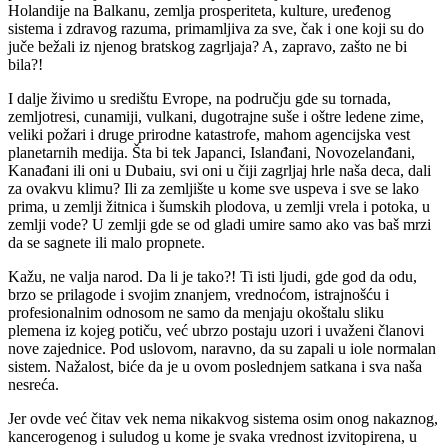
Holandije na Balkanu, zemlja prosperiteta, kulture, uređenog
sistema i zdravog razuma, primamljiva za sve, čak i one koji su do
juče bežali iz njenog bratskog zagrljaja? A, zapravo, zašto ne bi
bila?!
I dalje živimo u središtu Evrope, na području gde su tornada,
zemljotresi, cunamiji, vulkani, dugotrajne suše i oštre ledene zime,
veliki požari i druge prirodne katastrofe, mahom agencijska vest
planetarnih medija. Šta bi tek Japanci, Islanđani, Novozelanđani,
Kanađani ili oni u Dubaiu, svi oni u čiji zagrljaj hrle naša deca, dali
za ovakvu klimu? Ili za zemljište u kome sve uspeva i sve se lako
prima, u zemlji žitnica i šumskih plodova, u zemlji vrela i potoka, u
zemlji vode? U zemlji gde se od gladi umire samo ako vas baš mrzi
da se sagnete ili malo propnete.
Kažu, ne valja narod. Da li je tako?! Ti isti ljudi, gde god da odu,
brzo se prilagode i svojim znanjem, vrednoćom, istrajnošću i
profesionalnim odnosom ne samo da menjaju okoštalu sliku
plemena iz kojeg potiču, već ubrzo postaju uzori i uvaženi članovi
nove zajednice. Pod uslovom, naravno, da su zapali u iole normalan
sistem. Nažalost, biće da je u ovom poslednjem satkana i sva naša
nesreća.
Jer ovde već čitav vek nema nikakvog sistema osim onog nakaznog,
kancerogenog i suludog u kome je svaka vrednost izvitopirena, u