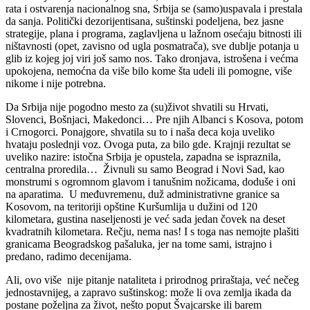
rata i ostvarenja nacionalnog sna, Srbija se (samo)uspavala i prestala
da sanja. Politički dezorijentisana, suštinski podeljena, bez jasne
strategije, plana i programa, zaglavljena u lažnom osećaju bitnosti ili
ništavnosti (opet, zavisno od ugla posmatrača), sve dublje potanja u
glib iz kojeg joj viri još samo nos. Tako dronjava, istrošena i većma
upokojena, nemoćna da više bilo kome šta udeli ili pomogne, više
nikome i nije potrebna.
Da Srbija nije pogodno mesto za (su)život shvatili su Hrvati,
Slovenci, Bošnjaci, Makedonci… Pre njih Albanci s Kosova, potom
i Crnogorci. Ponajgore, shvatila su to i naša deca koja uveliko
hvataju poslednji voz. Ovoga puta, za bilo gde. Krajnji rezultat se
uveliko nazire: istočna Srbija je opustela, zapadna se ispraznila,
centralna proredila… Živnuli su samo Beograd i Novi Sad, kao
monstrumi s ogromnom glavom i tanušnim nožicama, doduše i oni
na aparatima. U međuvremenu, duž administrativne granice sa
Kosovom, na teritoriji opštine Kuršumlija u dužini od 120
kilometara, gustina naseljenosti je već sada jedan čovek na deset
kvadratnih kilometara. Rečju, nema nas! I s toga nas nemojte plašiti
granicama Beogradskog pašaluka, jer na tome sami, istrajno i
predano, radimo decenijama.
Ali, ovo više nije pitanje nataliteta i prirodnog priraštaja, već nečeg
jednostavnijeg, a zapravo suštinskog: može li ova zemlja ikada da
postane poželjna za život, nešto poput Švajcarske ili barem