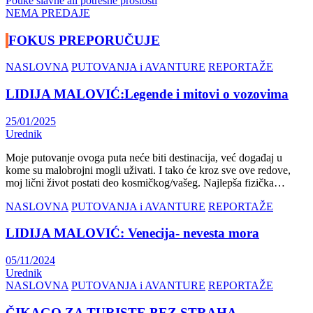
Navigacija
Pouke slavne ali potresne prošlosti
NEMA PREDAJE
članaka
FOKUS PREPORUČUJE
NASLOVNA
PUTOVANJA i AVANTURE
REPORTAŽE
LIDIJA MALOVIĆ:Legende i mitovi o vozovima
25/01/2025
Urednik
Moje putovanje ovoga puta neće biti destinacija, već događaj u
kome su malobrojni mogli uživati. I tako će kroz sve ove redove,
moj lični život postati deo kosmičkog/vašeg. Najlepša fizička…
NASLOVNA
PUTOVANJA i AVANTURE
REPORTAŽE
LIDIJA MALOVIĆ: Venecija- nevesta mora
05/11/2024
Urednik
NASLOVNA
PUTOVANJA i AVANTURE
REPORTAŽE
ČIKAGO ZA TURISTE BEZ STRAHA