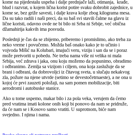
kome na pijedestalu uspeha i dalje prednjače laži, otimanja, krađe,
blud i razvrat, u kojem lična korist potire svaku dobrobit zajednice, u
kome se, bez griže savesti, i dalje krava kolje zbog kilograma mesa.
Da su tako radili i naši preci, da su baš svi stavili čalme na glavu iz
lične koristi, odavno ovde ne bi bilo ni Srba ni Srbije, već obična
džamahirija kakvih ima posvuda.
Poslednji je čas da se zbijemo, priberemo i promislimo, ako treba za
neko vreme i povučemo. Možda baš onako kako je to učinio i
vojvoda Mišić na Kolubari, imajući veru, viziju i san da se i poraz
može pretvoriti u pobedu. Ne treba nama više ni velika ni mala
Srbija, već zdrava i jaka, onu koju možemo da popunimo, obradimo
i odbranimo. Zemlja sa vizijom i ciljem, ona koja zaslužuje da se
brani i odbrani, da dobrovoljci iz čitavog sveta, u slučaju nekakvog
zla, požure na njene utvrde (setimo se devestočetrnaeste), a ne ona u
kojoj će prvi zauzeti položaji, na sam pomen mobilizacije, biti
aerodromi i autobuske stanice.
Ako u tome uspemo, makar bilo i za pola veka, verujem da ćemo
pred vratima imati kolone onih koji bi ponovo da nam se pridruže,
da će nam se i Kosovo samo vratiti. U suprotnom, biće nam
svejedno. I njima i nama.