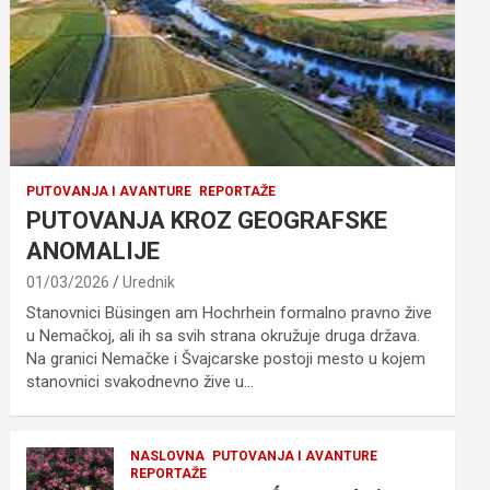
PUTOVANJA I AVANTURE
REPORTAŽE
PUTOVANJA KROZ GEOGRAFSKE
ANOMALIJE
01/03/2026
Urednik
Stanovnici Büsingen am Hochrhein formalno pravno žive
u Nemačkoj, ali ih sa svih strana okružuje druga država.
Na granici Nemačke i Švajcarske postoji mesto u kojem
stanovnici svakodnevno žive u…
NASLOVNA
PUTOVANJA I AVANTURE
REPORTAŽE