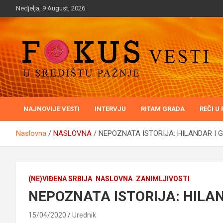
Skip
Nedjelja, 9 August, 2026
to
content
U središtu pažnje
Fokusvesti
NAJNOVIJE VESTI
INTERVJU
RITAM GRADA
REČI U
Naslovna
NASLOVNA
NEPOZNATA ISTORIJA: HILANDAR I 
(NE)VIĐENA SRBIJA
NASLOVNA
ZANIMLJIVOSTI
NEPOZNATA ISTORIJA: HILA
15/04/2020
Urednik