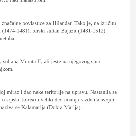
stvo nad manastirom.
značajne povlastice za Hilandar. Tako je, na izričitu
(1474-1481), turski sultan Bajazit (1481-1512)
 metoha.
 sultana Murata II, ali jeste na njegovog sina
ajkom.
joj miraz i dao neke teritorije na upravu. Nastanila se
u srpsku koristi i veliki deo imanja razdelila svojim
 naziva se Kalamarija (Dobra Marija).