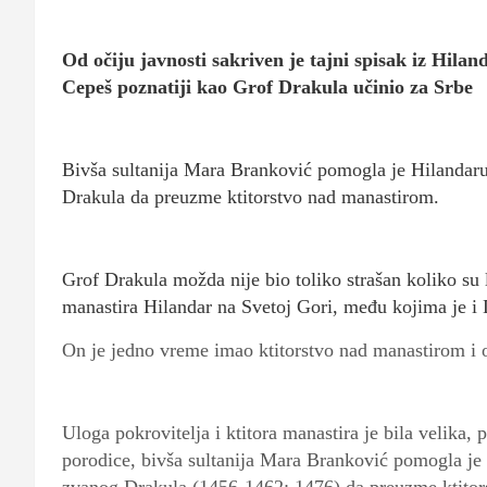
Od očiju javnosti sakriven je tajni spisak iz Hilan
Cepeš poznatiji kao Grof Drakula učinio za Srbe
Bivša sultanija Mara Branković pomogla je Hilandaru
Drakula da preuzme ktitorstvo nad manastirom.
Grof Drakula možda nije bio toliko strašan koliko su 
manastira Hilandar na Svetoj Gori, među kojima je i 
On je jedno vreme imao ktitorstvo nad manastirom i o
Uloga pokrovitelja i ktitora manastira je bila velika
porodice, bivša sultanija Mara Branković pomogla je