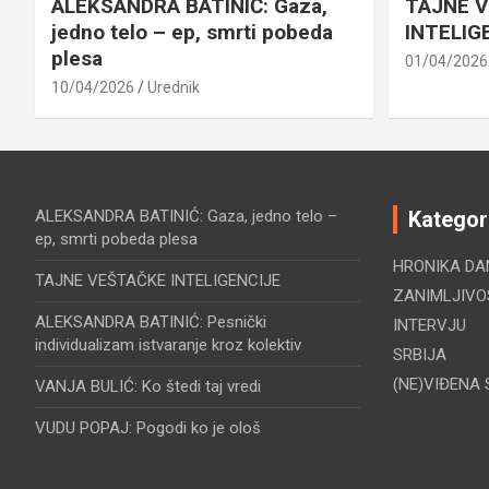
ALEKSANDRA BATINIĆ: Gaza,
TAJNE 
jedno telo – ep, smrti pobeda
INTELIG
plesa
01/04/2026
10/04/2026
Urednik
ALEKSANDRA BATINIĆ: Gaza, jedno telo –
Kategor
ep, smrti pobeda plesa
HRONIKA DA
TAJNE VEŠTAČKE INTELIGENCIJE
ZANIMLJIVO
ALEKSANDRA BATINIĆ: Pesnički
INTERVJU
individualizam istvaranje kroz kolektiv
SRBIJA
(NE)VIĐENA 
VANJA BULIĆ: Ko štedi taj vredi
VUDU POPAJ: Pogodi ko je ološ