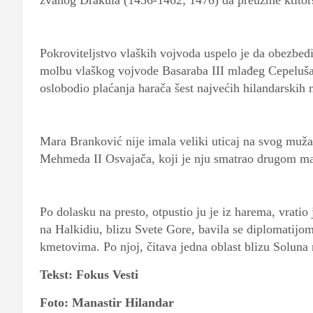
zvanog Drakula (1456-1462; 1476) da preuzme ktitor
Pokroviteljstvo vlaških vojvoda uspelo je da obezbedi 
molbu vlaškog vojvode Basaraba III mlađeg Cepeluša 
oslobodio plaćanja harača šest najvećih hilandarskih
Mara Branković nije imala veliki uticaj na svog muža,
Mehmeda II Osvajača, koji je nju smatrao drugom m
Po dolasku na presto, otpustio ju je iz harema, vratio 
na Halkidiu, blizu Svete Gore, bavila se diplomatijom 
kmetovima. Po njoj, čitava jedna oblast blizu Soluna
Tekst: Fokus Vesti
Foto: Manastir Hilandar