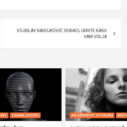
VOJISLAV RADOJKOVIĆ: ROĐACI, UDRITE KAKO
VAM VOLJA
SVET
ZANIMLJIVOSTI
KNJIŽEVNOST U FOKUSU
REČI