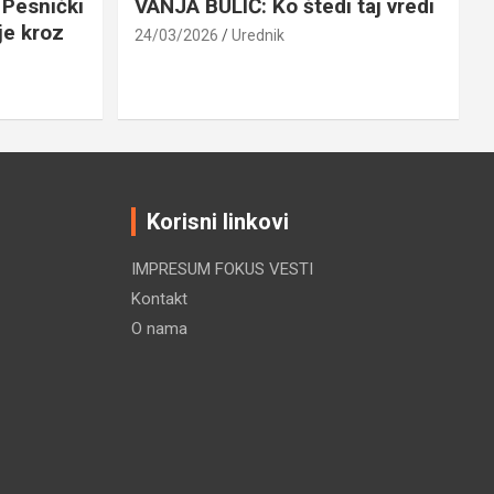
Pesnički
VANJA BULIĆ: Ko štedi taj vredi
je kroz
24/03/2026
Urednik
Korisni linkovi
IMPRESUM FOKUS VESTI
Kontakt
O nama