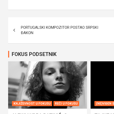
Navigacija
PORTUGALSKI KOMPOZITOR POSTAO SRPSKI
članaka
ĐAKON
FOKUS PODSETNIK
KNJIŽEVNOST U FOKUSU
REČI U FOKUSU
(NE)VIĐEN 