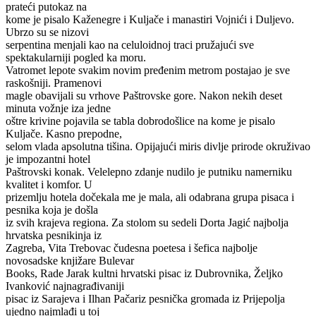
prateći putokaz na
kome je pisalo Kaženegre i Kuljače i manastiri Vojnići i Duljevo.
Ubrzo su se nizovi
serpentina menjali kao na celuloidnoj traci pružajući sve
spektakularniji pogled ka moru.
Vatromet lepote svakim novim pređenim metrom postajao je sve
raskošniji. Pramenovi
magle obavijali su vrhove Paštrovske gore. Nakon nekih deset
minuta vožnje iza jedne
oštre krivine pojavila se tabla dobrodošlice na kome je pisalo
Kuljače. Kasno prepodne,
selom vlada apsolutna tišina. Opijajući miris divlje prirode okruživao
je impozantni hotel
Paštrovski konak. Velelepno zdanje nudilo je putniku namerniku
kvalitet i komfor. U
prizemlju hotela dočekala me je mala, ali odabrana grupa pisaca i
pesnika koja je došla
iz svih krajeva regiona. Za stolom su sedeli Dorta Jagić najbolja
hrvatska pesnikinja iz
Zagreba, Vita Trebovac čudesna poetesa i šefica najbolje
novosadske knjižare Bulevar
Books, Rade Jarak kultni hrvatski pisac iz Dubrovnika, Željko
Ivanković najnagrađivaniji
pisac iz Sarajeva i Ilhan Pačariz pesnička gromada iz Prijepolja
ujedno najmlađi u toj