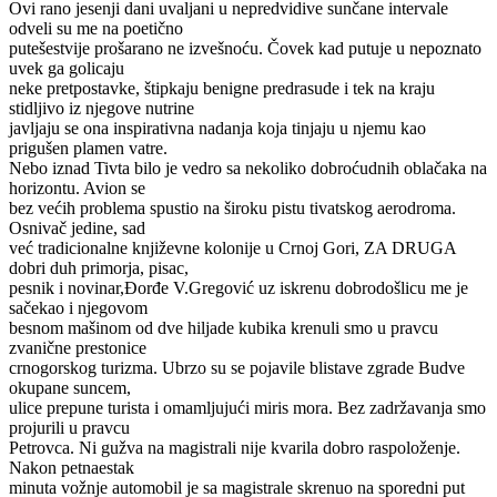
Ovi rano jesenji dani uvaljani u nepredvidive sunčane intervale
odveli su me na poetično
putešestvije prošarano ne izvešnoću. Čovek kad putuje u nepoznato
uvek ga golicaju
neke pretpostavke, štipkaju benigne predrasude i tek na kraju
stidljivo iz njegove nutrine
javljaju se ona inspirativna nadanja koja tinjaju u njemu kao
prigušen plamen vatre.
Nebo iznad Tivta bilo je vedro sa nekoliko dobroćudnih oblačaka na
horizontu. Avion se
bez većih problema spustio na široku pistu tivatskog aerodroma.
Osnivač jedine, sad
već tradicionalne književne kolonije u Crnoj Gori, ZA DRUGA
dobri duh primorja, pisac,
pesnik i novinar,Đorđe V.Gregović uz iskrenu dobrodošlicu me je
sačekao i njegovom
besnom mašinom od dve hiljade kubika krenuli smo u pravcu
zvanične prestonice
crnogorskog turizma. Ubrzo su se pojavile blistave zgrade Budve
okupane suncem,
ulice prepune turista i omamljujući miris mora. Bez zadržavanja smo
projurili u pravcu
Petrovca. Ni gužva na magistrali nije kvarila dobro raspoloženje.
Nakon petnaestak
minuta vožnje automobil je sa magistrale skrenuo na sporedni put