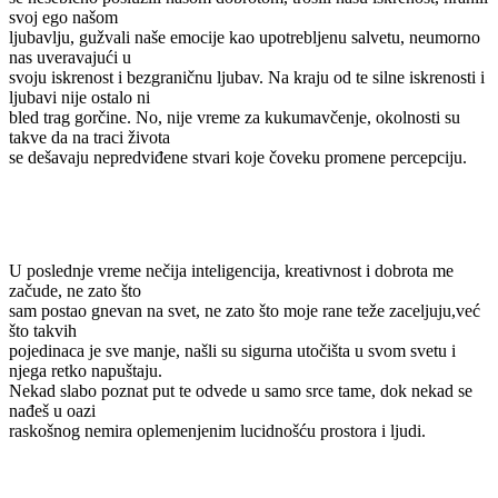
svoj ego našom
ljubavlju, gužvali naše emocije kao upotrebljenu salvetu, neumorno
nas uveravajući u
svoju iskrenost i bezgraničnu ljubav. Na kraju od te silne iskrenosti i
ljubavi nije ostalo ni
bled trag gorčine. No, nije vreme za kukumavčenje, okolnosti su
takve da na traci života
se dešavaju nepredviđene stvari koje čoveku promene percepciju.
U poslednje vreme nečija inteligencija, kreativnost i dobrota me
začude, ne zato što
sam postao gnevan na svet, ne zato što moje rane teže zaceljuju,već
što takvih
pojedinaca je sve manje, našli su sigurna utočišta u svom svetu i
njega retko napuštaju.
Nekad slabo poznat put te odvede u samo srce tame, dok nekad se
nađeš u oazi
raskošnog nemira oplemenjenim lucidnošću prostora i ljudi.