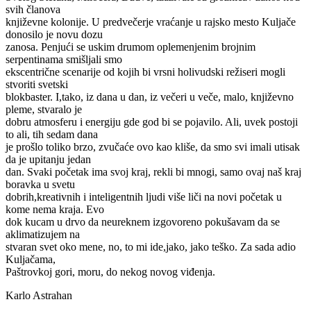
svih članova
književne kolonije. U predvečerje vraćanje u rajsko mesto Kuljače
donosilo je novu dozu
zanosa. Penjući se uskim drumom oplemenjenim brojnim
serpentinama smišljali smo
ekscentrične scenarije od kojih bi vrsni holivudski režiseri mogli
stvoriti svetski
blokbaster. I,tako, iz dana u dan, iz večeri u veče, malo, književno
pleme, stvaralo je
dobru atmosferu i energiju gde god bi se pojavilo. Ali, uvek postoji
to ali, tih sedam dana
je prošlo toliko brzo, zvučaće ovo kao kliše, da smo svi imali utisak
da je upitanju jedan
dan. Svaki početak ima svoj kraj, rekli bi mnogi, samo ovaj naš kraj
boravka u svetu
dobrih,kreativnih i inteligentnih ljudi više liči na novi početak u
kome nema kraja. Evo
dok kucam u drvo da neureknem izgovoreno pokušavam da se
aklimatizujem na
stvaran svet oko mene, no, to mi ide,jako, jako teško. Za sada adio
Kuljačama,
Paštrovkoj gori, moru, do nekog novog viđenja.
Karlo Astrahan