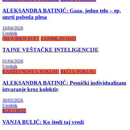
ALEKSANDRA BATINIĆ: Gaza, jedno telo – ep,
smrti pobeda plesa
10/04/2026
Urednik
(NE)VIĐEN SVET
ZANIMLJIVOSTI
TAJNE VEŠTAČKE INTELIGENCIJE
01/04/2026
Urednik
KNJIŽEVNOST U FOKUSU
REČI U FOKUSU
ALEKSANDRA BATINIĆ: Pesnički individualizam
istvaranje kroz kolektiv
30/03/2026
Urednik
KOLUMNE
VANJA BULIĆ: Ko štedi taj vredi