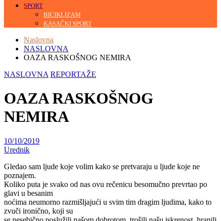
SPORT
BICIKLIZAM
KASAČKI SPORT
Naslovna
NASLOVNA
OAZA RASKOŠNOG NEMIRA
NASLOVNA
REPORTAŽE
OAZA RASKOŠNOG
NEMIRA
10/10/2019
Urednik
Gledaо sam ljude koje volim kako se pretvaraju u ljude koje ne
poznajem.
Кoliko puta je svako od nas ovu rečenicu besomučno prevrtao po
glavi u besanim
noćima neumorno razmišljajući u svim tim dragim ljudima, kako to
zvuči ironično, koji su
se nesebično poslužili našom dobrotom, trošili našu iskrenost, hranili