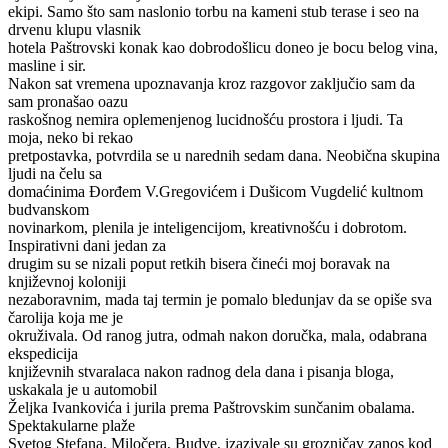
ekipi. Samo što sam naslonio torbu na kameni stub terase i seo na
drvenu klupu vlasnik
hotela Paštrovski konak kao dobrodošlicu doneo je bocu belog vina,
masline i sir.
Nakon sat vremena upoznavanja kroz razgovor zaključio sam da
sam pronašao oazu
raskošnog nemira oplemenjenog lucidnošću prostora i ljudi. Ta
moja, neko bi rekao
pretpostavka, potvrdila se u narednih sedam dana. Neobična skupina
ljudi na čelu sa
domaćinima Đorđem V.Gregovićem i Dušicom Vugdelić kultnom
budvanskom
novinarkom, plenila je inteligencijom, kreativnošću i dobrotom.
Inspirativni dani jedan za
drugim su se nizali poput retkih bisera čineći moj boravak na
književnoj koloniji
nezaboravnim, mada taj termin je pomalo bledunjav da se opiše sva
čarolija koja me je
okruživala. Od ranog jutra, odmah nakon doručka, mala, odabrana
ekspedicija
književnih stvaralaca nakon radnog dela dana i pisanja bloga,
uskakala je u automobil
Željka Ivankovića i jurila prema Paštrovskim sunčanim obalama.
Spektakularne plaže
Svetog Stefana, Miločera, Budve, izazivale su grozničav zanos kod