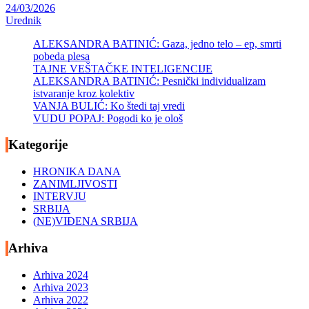
24/03/2026
Urednik
ALEKSANDRA BATINIĆ: Gaza, jedno telo – ep, smrti
pobeda plesa
TAJNE VEŠTAČKE INTELIGENCIJE
ALEKSANDRA BATINIĆ: Pesnički individualizam
istvaranje kroz kolektiv
VANJA BULIĆ: Ko štedi taj vredi
VUDU POPAJ: Pogodi ko je ološ
Kategorije
HRONIKA DANA
ZANIMLJIVOSTI
INTERVJU
SRBIJA
(NE)VIĐENA SRBIJA
Arhiva
Arhiva 2024
Arhiva 2023
Arhiva 2022