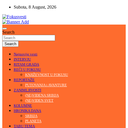
Skip
Subota, 8 August, 2026
to
content
U središtu pažnje
Fokusvesti
Search
Search
Najnovije vesti
INTERVJU
RITAM GRADA
REČI U FOKUSU
KNJIŽEVNOST U FOKUSU
REPORTAŽE
PUTOVANJA i AVANTURE
ZANIMLJIVOSTI
(NE)VIĐENA SRBIJA
(NE)VIĐEN SVET
KOLUMNE
HRONIKA DANA
SRBIJA
PLANETA
TABU TEMA