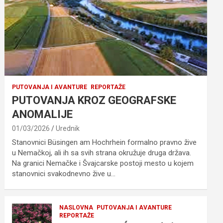
PUTOVANJA I AVANTURE
REPORTAŽE
PUTOVANJA KROZ GEOGRAFSKE
ANOMALIJE
01/03/2026
Urednik
Stanovnici Büsingen am Hochrhein formalno pravno žive
u Nemačkoj, ali ih sa svih strana okružuje druga država.
Na granici Nemačke i Švajcarske postoji mesto u kojem
stanovnici svakodnevno žive u…
NASLOVNA
PUTOVANJA I AVANTURE
REPORTAŽE