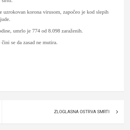
širiti.
ođe uzrokovan korona virusom, započeo je kod slepih
jude.
odine, umrlo je 774 od 8.098 zaraženih.
 čini se da zasad ne mutira.
ZLOGLASNA OSTRVA SMRTI