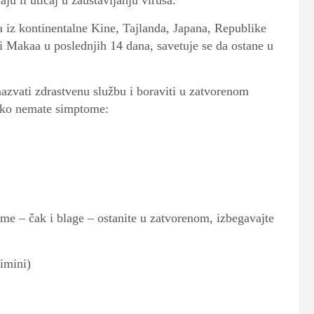
ju li uticaj u zaustavljanju virusa.
 iz kontinentalne Kine, Tajlanda, Japana, Republike
 Makaa u poslednjih 14 dana, savetuje se da ostane u
 nazvati zdrastvenu službu i boraviti u zatvorenom
 ako nemate simptome:
tome – čak i blage – ostanite u zatvorenom, izbegavajte
Rimini)