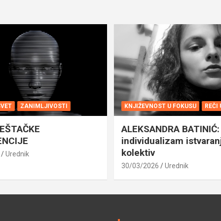
SVET
ZANIMLJIVOSTI
KNJIŽEVNOST U FOKUSU
REČI
VEŠTAČKE
ALEKSANDRA BATINIĆ: 
ENCIJE
individualizam istvaran
kolektiv
Urednik
30/03/2026
Urednik