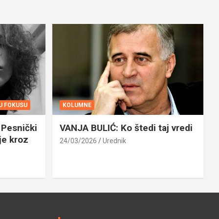
 U FOKUSU
KOLUMNE
Pesnički
VANJA BULIĆ: Ko štedi taj vredi
je kroz
24/03/2026
Urednik