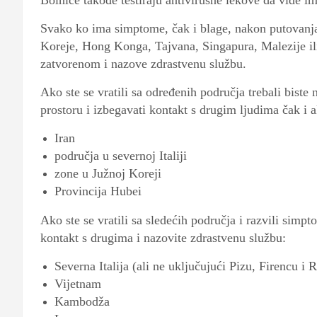
Bolnice takođe testiraju antivirusne lekove da vide ima
Svako ko ima simptome, čak i blage, nakon putovanja
Koreje, Hong Konga, Tajvana, Singapura, Malezije ili
zatvorenom i nazove zdrastvenu službu.
Ako ste se vratili sa određenih područja trebali biste
prostoru i izbegavati kontakt s drugim ljudima čak i
Iran
područja u severnoj Italiji
zone u Južnoj Koreji
Provincija Hubei
Ako ste se vratili sa sledećih područja i razvili simp
kontakt s drugima i nazovite zdrastvenu službu:
Severna Italija (ali ne uključujući Pizu, Firencu i 
Vijetnam
Kambodža