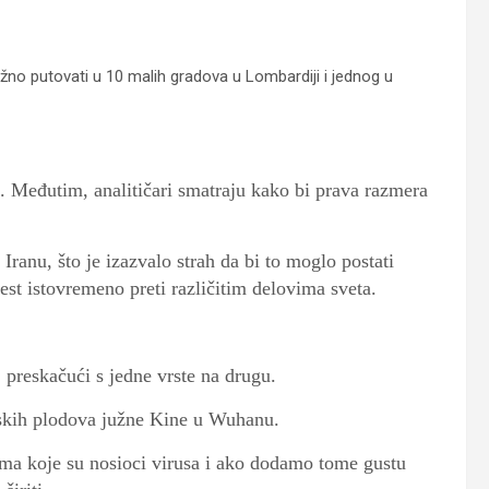
žno putovati u 10 malih gradova u Lombardiji i jednog u
a. Međutim, analitičari smatraju kako bi prava razmera
 Iranu, što je izazvalo strah da bi to moglo postati
st istovremeno preti različitim delovima sveta.
 preskačući s jedne vrste na drugu.
rskih plodova južne Kine u Wuhanu.
jama koje su nosioci virusa i ako dodamo tome gustu