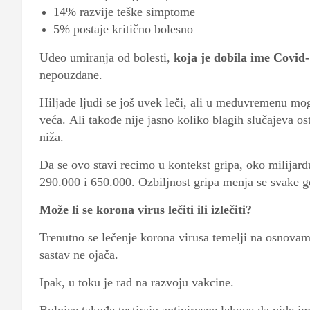
14% razvije teške simptome
5% postaje kritično bolesno
Udeo umiranja od bolesti,
koja je dobila ime Covid
nepouzdane.
Hiljade ljudi se još uvek leči, ali u međuvremenu mog
veća. Ali takođe nije jasno koliko blagih slučajeva ost
niža.
Da se ovo stavi recimo u kontekst gripa, oko milijard
290.000 i 650.000. Ozbiljnost gripa menja se svake g
Može li se korona virus lečiti ili izlečiti?
Trenutno se lečenje korona virusa temelji na osnovam
sastav ne ojača.
Ipak, u toku je rad na razvoju vakcine.