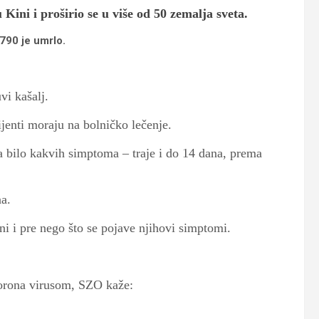
 Kini i proširio se u više od 50 zemalja sveta.
.790 je umrlo.
vi kašalj.
jenti moraju na bolničko lečenje.
a bilo kakvih simptoma – traje i do 14 dana, prema
na.
ni i pre nego što se pojave njihovi simptomi.
orona virusom, SZO kaže: