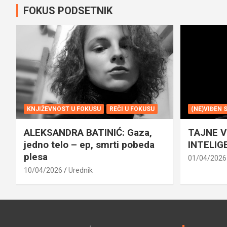
FOKUS PODSETNIK
KNJIŽEVNOST U FOKUSU
REČI U FOKUSU
(NE)VIĐEN 
ALEKSANDRA BATINIĆ: Gaza,
TAJNE 
jedno telo – ep, smrti pobeda
INTELIG
plesa
01/04/2026
10/04/2026
Urednik