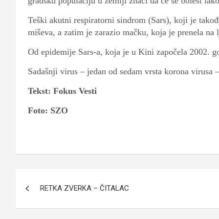
gradsku populaciju u zemlji znači da će se bolest lako 
Teški akutni respiratorni sindrom (Sars), koji je tak
miševa, a zatim je zarazio mačku, koja je prenela na l
Od epidemije Sars-a, koja je u Kini započela 2002. g
Sadašnji virus – jedan od sedam vrsta korona virusa –
Tekst: Fokus Vesti
Foto: SZO
Navigacija
RETKA ZVERKA – ČITALAC
članaka