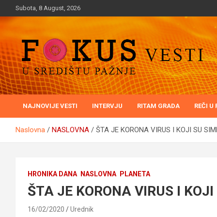
Skip
Subota, 8 August, 2026
to
content
U središtu pažnje
Fokusvesti
NAJNOVIJE VESTI
INTERVJU
RITAM GRADA
REČI U
Naslovna
NASLOVNA
ŠTA JE KORONA VIRUS I KOJI SU SI
HRONIKA DANA
NASLOVNA
PLANETA
ŠTA JE KORONA VIRUS I KOJI
16/02/2020
Urednik