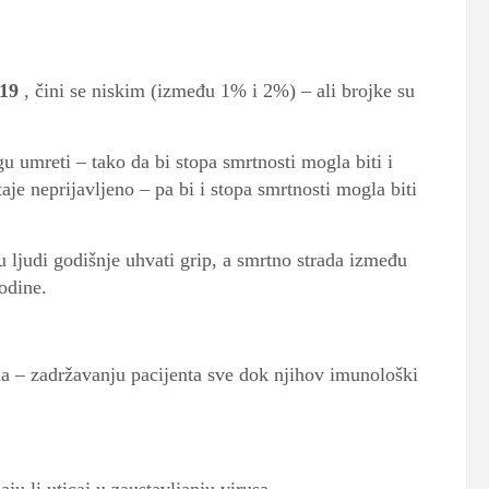
-19
, čini se niskim (između 1% i 2%) – ali brojke su
u umreti – tako da bi stopa smrtnosti mogla biti i
aje neprijavljeno – pa bi i stopa smrtnosti mogla biti
u ljudi godišnje uhvati grip, a smrtno strada između
odine.
a – zadržavanju pacijenta sve dok njihov imunološki