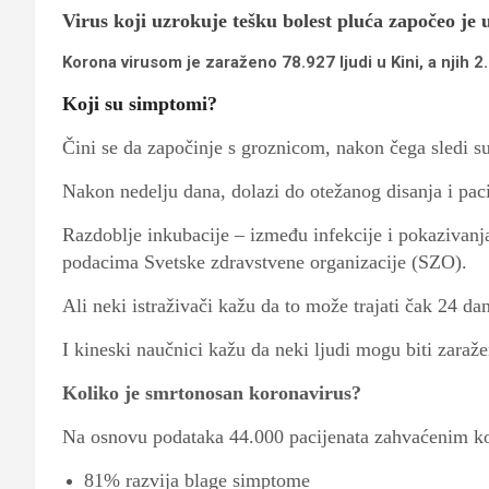
Virus koji uzrokuje tešku bolest pluća započeo je u
Korona virusom je zaraženo 78.927 ljudi u Kini, a njih 2
Koji su simptomi?
Čini se da započinje s groznicom, nakon čega sledi su
Nakon nedelju dana, dolazi do otežanog disanja i paci
Razdoblje inkubacije – između infekcije i pokazivanj
podacima Svetske zdravstvene organizacije (SZO).
Ali neki istraživači kažu da to može trajati čak 24 da
I kineski naučnici kažu da neki ljudi mogu biti zaraže
Koliko je smrtonosan koronavirus?
Na osnovu podataka 44.000 pacijenata zahvaćenim k
81% razvija blage simptome