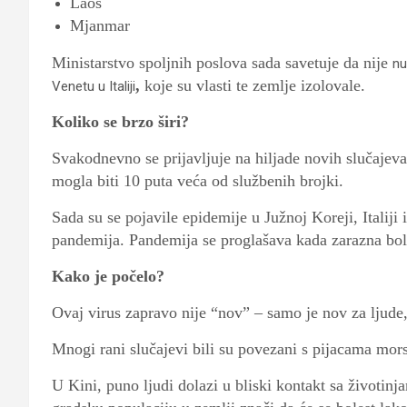
Laos
Mjanmar
Ministarstvo spoljnih poslova sada savetuje da nije
nu
,
koje su vlasti te zemlje izolovale.
Venetu u Italiji
Koliko se brzo širi?
Svakodnevno se prijavljuje na hiljade novih slučajev
mogla biti 10 puta veća od službenih brojki.
Sada su se pojavile epidemije u Južnoj Koreji, Italiji i
pandemija. Pandemija se proglašava kada zarazna bole
Kako je počelo?
Ovaj virus zapravo nije “nov” – samo je nov za ljude,
Mnogi rani slučajevi bili su povezani s pijacama mo
U Kini, puno ljudi dolazi u bliski kontakt sa životin