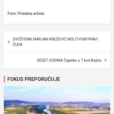
Foto: Privatna arhiva
Navigacija
SVEŠTENIK MARJAN KNEŽEVIĆ MOLITVOM PRAVI
članaka
ČUDA
DESET GODINA Čajanke u 7 kod Bojića
FOKUS PREPORUČUJE