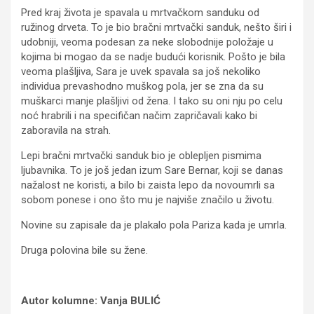
Pred kraj života je spavala u mrtvačkom sanduku od
ružinog drveta. To je bio bračni mrtvački sanduk, nešto širi i
udobniji, veoma podesan za neke slobodnije položaje u
kojima bi mogao da se nadje budući korisnik. Pošto je bila
veoma plašljiva, Sara je uvek spavala sa još nekoliko
individua prevashodno muškog pola, jer se zna da su
muškarci manje plašljivi od žena. I tako su oni nju po celu
noć hrabrili i na specifičan načim zapričavali kako bi
zaboravila na strah.
Lepi bračni mrtvački sanduk bio je oblepljen pismima
ljubavnika. To je još jedan izum Sare Bernar, koji se danas
nažalost ne koristi, a bilo bi zaista lepo da novoumrli sa
sobom ponese i ono što mu je najviše značilo u životu.
Novine su zapisale da je plakalo pola Pariza kada je umrla.
Druga polovina bile su žene.
Autor kolumne: Vanja BULIĆ