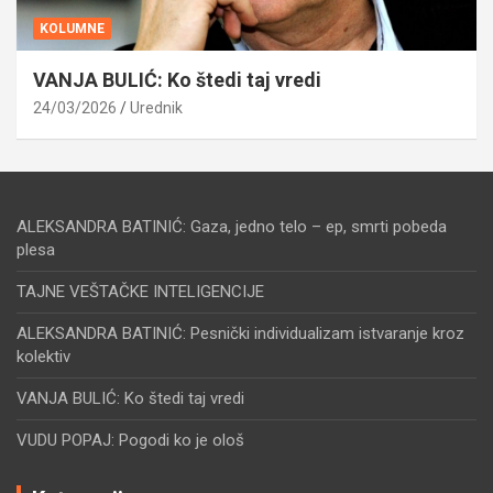
KOLUMNE
VANJA BULIĆ: Ko štedi taj vredi
24/03/2026
Urednik
ALEKSANDRA BATINIĆ: Gaza, jedno telo – ep, smrti pobeda
plesa
TAJNE VEŠTAČKE INTELIGENCIJE
ALEKSANDRA BATINIĆ: Pesnički individualizam istvaranje kroz
kolektiv
VANJA BULIĆ: Ko štedi taj vredi
VUDU POPAJ: Pogodi ko je ološ