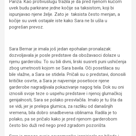
Pariza. Kao protivuslugu tražila je da pred njenom kućom
uvek budu parkirane jedne kočije sa taksistom, koji bi
ispunjavao njene želje. Zato je taksista često menjan, a
kočije su uvek ostajale iste kako Sara ne bi ušla u
pogrešan prevoz.
Sara Bernar je imala još jedan epohalan pronalazak:
dozvoljavala je posle predstave da obožavaoci dolaze u
njenu garderobu. To su bili divni, lirski susreti puni ushićenja
zbog umetnosti kojom se Sara bavila. Oči posetilaca su
bile vlažne, a Sara se stidela. Pričali su o predstavi, donosili
kritičke osvrte, a Sara je najvernije posetioce njene
garderobe nagradjivala pokazivanje nagog tela. Dok su oni
iznosili svoje teze o uspehu predstave i njenoj glumačkoj
genijalnosti, Sara se polako presvlačila. Imalo je tu šta da
se vidi, jer je prelepa glumica, za razliku od današnjih
vremena, bila dobro snadbevena oblinama. Radila je to
polako, pa se pričalo kako je pred njenom garderobom
često bio duži red nego pred zgradom pozorišta.