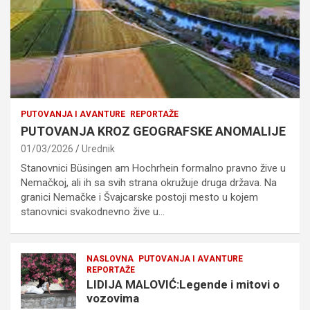
PUTOVANJA I AVANTURE
REPORTAŽE
PUTOVANJA KROZ GEOGRAFSKE ANOMALIJE
01/03/2026
Urednik
Stanovnici Büsingen am Hochrhein formalno pravno žive u
Nemačkoj, ali ih sa svih strana okružuje druga država. Na
granici Nemačke i Švajcarske postoji mesto u kojem
stanovnici svakodnevno žive u…
NASLOVNA
PUTOVANJA I AVANTURE
REPORTAŽE
LIDIJA MALOVIĆ:Legende i mitovi o
vozovima