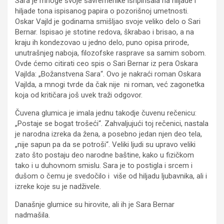
Sara je mnoge svoje savremenike isnpirisala na hiljade i
hiljade tona ispisanog papira o pozorišnoj umetnosti.
Oskar Vajld je godinama smišljao svoje veliko delo o Sari
Bernar. Ispisao je stotine redova, škrabao i brisao, a na
kraju ih kondezovao u jedno delo, puno opisa prirode,
unutrašnjeg naboja, filozofske rasprave sa samim sobom.
Ovde ćemo citirati ceo spis o Sari Bernar iz pera Oskara
Vajlda: „Božanstvena Sara“. Ovo je nakraći roman Oskara
Vajlda, a mnogi tvrde da čak nije ni roman, već zagonetka
koja od kritičara još uvek traži odgovor.
Čuvena glumica je imala jednu takodje čuvenu rečenicu:
„Postaje se bogat trošeći“. Zahvaljujući toj rečenici, nastala
je narodna izreka da žena, a posebno jedan njen deo tela,
„nije sapun pa da se potroši“. Veliki ljudi su upravo veliki
zato što postaju deo narodne baštine, kako u fizičkom
tako i u duhovnom smislu. Sara je to postigla i srcem i
dušom o čemu je svedočilo i više od hiljadu ljubavnika, ali i
izreke koje su je nadživele.
Današnje glumice su hirovite, ali ih je Sara Bernar
nadmašila.