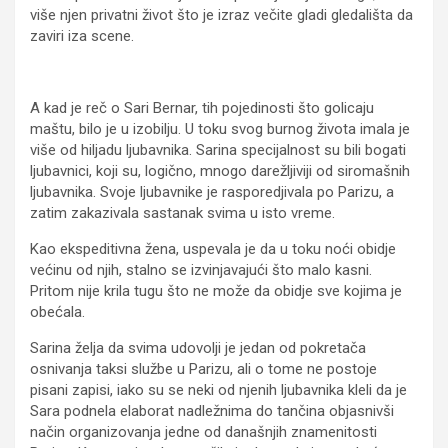
više njen privatni život što je izraz večite gladi gledališta da
zaviri iza scene.
A kad je reč o Sari Bernar, tih pojedinosti što golicaju
maštu, bilo je u izobilju. U toku svog burnog života imala je
više od hiljadu ljubavnika. Sarina specijalnost su bili bogati
ljubavnici, koji su, logično, mnogo darežljiviji od siromašnih
ljubavnika. Svoje ljubavnike je rasporedjivala po Parizu, a
zatim zakazivala sastanak svima u isto vreme.
Kao ekspeditivna žena, uspevala je da u toku noći obidje
većinu od njih, stalno se izvinjavajući što malo kasni.
Pritom nije krila tugu što ne može da obidje sve kojima je
obećala.
Sarina želja da svima udovolji je jedan od pokretača
osnivanja taksi službe u Parizu, ali o tome ne postoje
pisani zapisi, iako su se neki od njenih ljubavnika kleli da je
Sara podnela elaborat nadležnima do tančina objasnivši
način organizovanja jedne od današnjih znamenitosti