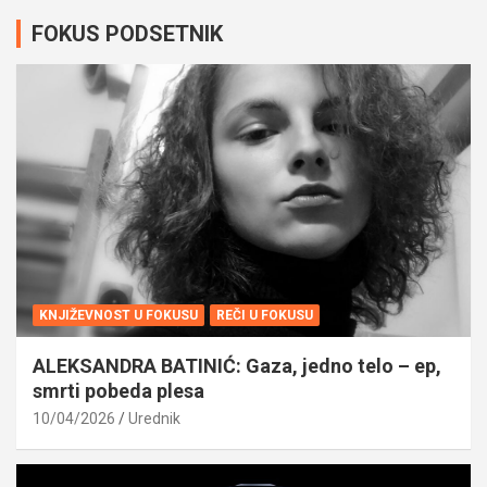
FOKUS PODSETNIK
KNJIŽEVNOST U FOKUSU
REČI U FOKUSU
ALEKSANDRA BATINIĆ: Gaza, jedno telo – ep,
smrti pobeda plesa
10/04/2026
Urednik