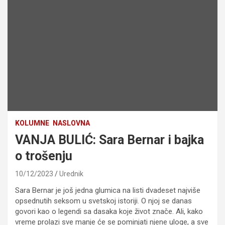
KOLUMNE
NASLOVNA
VANJA BULIĆ: Sara Bernar i bajka
o trošenju
10/12/2023
Urednik
Sara Bernar je još jedna glumica na listi dvadeset najviše
opsednutih seksom u svetskoj istoriji. O njoj se danas
govori kao o legendi sa dasaka koje život znače. Ali, kako
vreme prolazi sve manje će se pominjati njene uloge, a sve