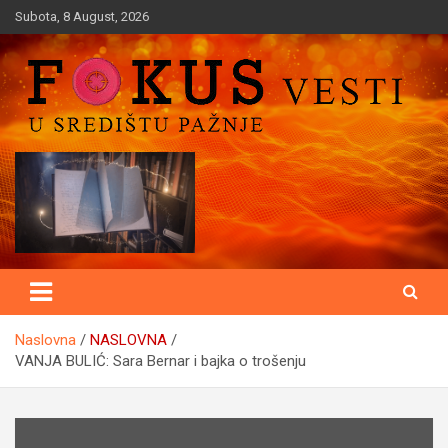
Skip
Subota, 8 August, 2026
to
content
U središtu pažnje
Fokusvesti
Naslovna
NASLOVNA
VANJA BULIĆ: Sara Bernar i bajka o trošenju