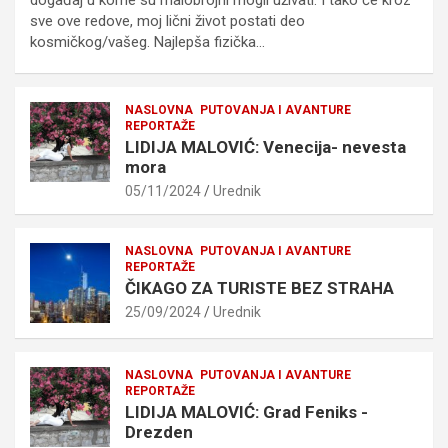
sve ove redove, moj lični život postati deo
kosmičkog/vašeg. Najlepša fizička…
NASLOVNA
PUTOVANJA I AVANTURE
REPORTAŽE
LIDIJA MALOVIĆ: Venecija- nevesta
mora
05/11/2024
Urednik
NASLOVNA
PUTOVANJA I AVANTURE
REPORTAŽE
ČIKAGO ZA TURISTE BEZ STRAHA
25/09/2024
Urednik
NASLOVNA
PUTOVANJA I AVANTURE
REPORTAŽE
LIDIJA MALOVIĆ: Grad Feniks -
Drezden