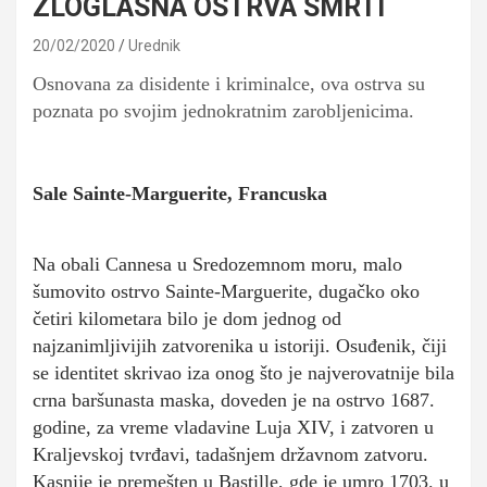
ZLOGLASNA OSTRVA SMRTI
20/02/2020
Urednik
Osnovana za disidente i kriminalce, ova ostrva su
poznata po svojim jednokratnim zarobljenicima.
Sale Sainte-Marguerite, Francuska
Na obali Cannesa u Sredozemnom moru, malo
šumovito ostrvo Sainte-Marguerite, dugačko oko
četiri kilometara bilo je dom jednog od
najzanimljivijih zatvorenika u istoriji. Osuđenik, čiji
se identitet skrivao iza onog što je najverovatnije bila
crna baršunasta maska, doveden je na ostrvo 1687.
godine, za vreme vladavine Luja XIV, i zatvoren u
Kraljevskoj tvrđavi, tadašnjem državnom zatvoru.
Kasnije je premešten u Bastille, gde je umro 1703. u