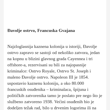
Đavolje ostrvo, Francuska Gvajana
Najzloglasnija kaznena kolonija u istoriji, Đavolje
ostrvo zapravo se sastoji od nekoliko zatvora, jedan
na kopnu u blizini glavnog grada Cayennea i tri
offshore-a, rezervisani su bili za najopasnije
kriminalce: Ostrvo Royale, Ostrvo St. Joseph i
maleno Đavolje ostrvo. Napoleon III je 1854.
uspostavio kaznenu koloniju, a oko 80.000
francuskih osuđenika – kriminalaca, špijuna i
političkih zatvorenika tamo je poslato pre nego što je
službeno zatvoreno 1938. Većini osuđenih bio je
dodeljen težak rad, bilo u drvenim logorima ili na