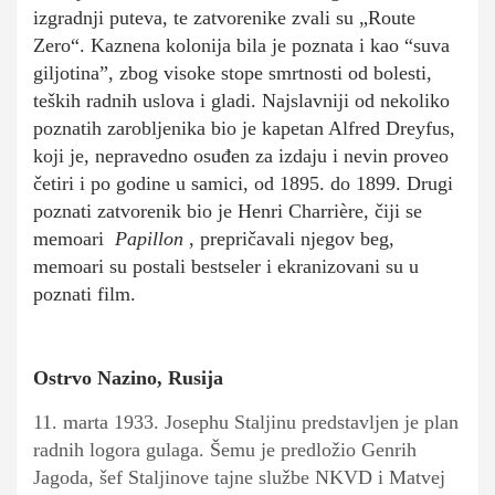
izgradnji puteva, te zatvorenike zvali su „Route
Zero“. Kaznena kolonija bila je poznata i kao “suva
giljotina”, zbog visoke stope smrtnosti od bolesti,
teških radnih uslova i gladi. Najslavniji od nekoliko
poznatih zarobljenika bio je kapetan Alfred Dreyfus,
koji je, nepravedno osuđen za izdaju i nevin proveo
četiri i po godine u samici, od 1895. do 1899. Drugi
poznati zatvorenik bio je Henri Charrière, čiji se
memoari
Papillon
, prepričavali njegov beg,
memoari su postali bestseler i ekranizovani su u
poznati film.
Ostrvo Nazino, Rusija
11. marta 1933. Josephu Staljinu predstavljen je plan
radnih logora gulaga. Šemu je predložio Genrih
Jagoda, šef Staljinove tajne službe NKVD i Matvej