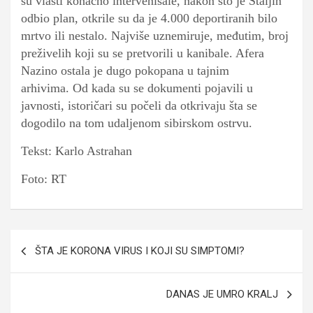
su vlasti konačno intervenisale, nakon što je Staljin
odbio plan, otkrile su da je 4.000 deportiranih bilo
mrtvo ili nestalo. Najviše uznemiruje, međutim, broj
preživelih koji su se pretvorili u kanibale. Afera
Nazino ostala je dugo pokopana u tajnim
arhivima. Od kada su se dokumenti pojavili u
javnosti, istoričari su počeli da otkrivaju šta se
dogodilo na tom udaljenom sibirskom ostrvu.
Tekst: Karlo Astrahan
Foto: RT
Navigacija
ŠTA JE KORONA VIRUS I KOJI SU SIMPTOMI?
članaka
DANAS JE UMRO KRALJ