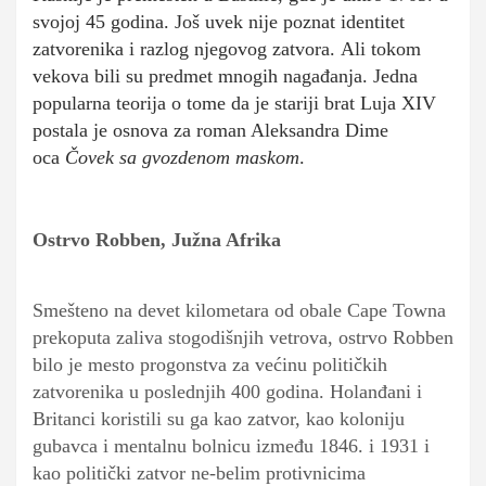
svojoj 45 godina. Još uvek nije poznat identitet
zatvorenika i razlog njegovog zatvora. Ali tokom
vekova bili su predmet mnogih nagađanja. Jedna
popularna teorija o tome da je stariji brat Luja XIV
postala je osnova za roman Aleksandra Dime
oca
Čovek sa gvozdenom maskom
.
Ostrvo Robben, Južna Afrika
Smešteno na devet kilometara od obale Cape Towna
prekoputa zaliva stogodišnjih vetrova, ostrvo Robben
bilo je mesto progonstva za većinu političkih
zatvorenika u poslednjih 400 godina. Holanđani i
Britanci koristili su ga kao zatvor, kao koloniju
gubavca i mentalnu bolnicu između 1846. i 1931 i
kao politički zatvor ne-belim protivnicima