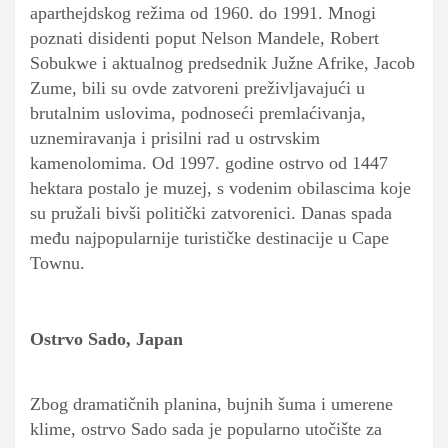
aparthejdskog režima od 1960. do 1991. Mnogi
poznati disidenti poput Nelson Mandele, Robert
Sobukwe i aktualnog predsednik Južne Afrike, Jacob
Zume, bili su ovde zatvoreni preživljavajući u
brutalnim uslovima, podnoseći premlaćivanja,
uznemiravanja i prisilni rad u ostrvskim
kamenolomima. Od 1997. godine ostrvo od 1447
hektara postalo je muzej, s vodenim obilascima koje
su pružali bivši politički zatvorenici. Danas spada
među najpopularnije turističke destinacije u Cape
Townu.
Ostrvo Sado, Japan
Zbog dramatičnih planina, bujnih šuma i umerene
klime, ostrvo Sado sada je popularno utočište za