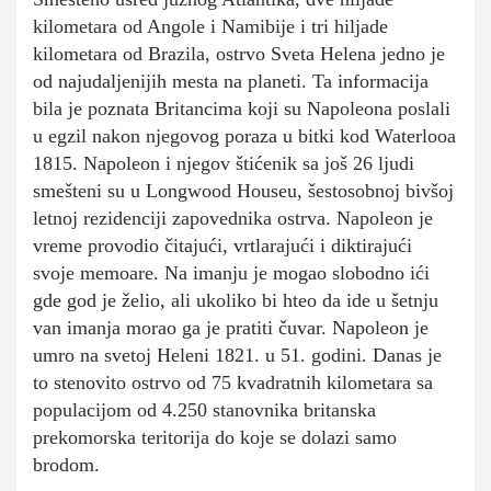
kilometara od Angole i Namibije i tri hiljade
kilometara od Brazila, ostrvo Sveta Helena jedno je
od najudaljenijih mesta na planeti. Ta informacija
bila je poznata Britancima koji su Napoleona poslali
u egzil nakon njegovog poraza u bitki kod Waterlooa
1815. Napoleon i njegov štićenik sa još 26 ljudi
smešteni su u Longwood Houseu, šestosobnoj bivšoj
letnoj rezidenciji zapovednika ostrva. Napoleon je
vreme provodio čitajući, vrtlarajući i diktirajući
svoje memoare. Na imanju je mogao slobodno ići
gde god je želio, ali ukoliko bi hteo da ide u šetnju
van imanja morao ga je pratiti čuvar. Napoleon je
umro na svetoj Heleni 1821. u 51. godini. Danas je
to stenovito ostrvo od 75 kvadratnih kilometara sa
populacijom od 4.250 stanovnika britanska
prekomorska teritorija do koje se dolazi samo
brodom.