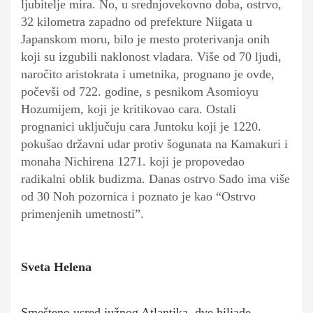
ljubitelje mira. No, u srednjovekovno doba, ostrvo,
32 kilometra zapadno od prefekture Niigata u
Japanskom moru, bilo je mesto proterivanja onih
koji su izgubili naklonost vladara. Više od 70 ljudi,
naročito aristokrata i umetnika, prognano je ovde,
počevši od 722. godine, s pesnikom Asomioyu
Hozumijem, koji je kritikovao cara. Ostali
prognanici uključuju cara Juntoku koji je 1220.
pokušao državni udar protiv šogunata na Kamakuri i
monaha Nichirena 1271. koji je propovedao
radikalni oblik budizma. Danas ostrvo Sado ima više
od 30 Noh pozornica i poznato je kao “Ostrvo
primenjenih umetnosti”.
Sveta Helena
Smešteno usred južnog Atlantika, dve hiljade