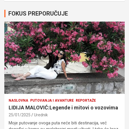
FOKUS PREPORUČUJE
NASLOVNA
PUTOVANJA I AVANTURE
REPORTAŽE
LIDIJA MALOVIĆ:Legende i mitovi o vozovima
25/01/2025
Urednik
Moje putovanje ovoga puta neće biti destinacija, već
događaj u kome su malobrojni mogli uživati. I tako će kroz