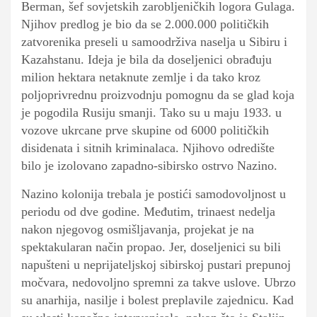
Berman, šef sovjetskih zarobljeničkih logora Gulaga.
Njihov predlog je bio da se 2.000.000 političkih
zatvorenika preseli u samoodrživa naselja u Sibiru i
Kazahstanu. Ideja je bila da doseljenici obrađuju
milion hektara netaknute zemlje i da tako kroz
poljoprivrednu proizvodnju pomognu da se glad koja
je pogodila Rusiju smanji. Tako su u maju 1933. u
vozove ukrcane prve skupine od 6000 političkih
disidenata i sitnih kriminalaca. Njihovo odredište
bilo je izolovano zapadno-sibirsko ostrvo Nazino.
Nazino kolonija trebala je postići samodovoljnost u
periodu od dve godine. Međutim, trinaest nedelja
nakon njegovog osmišljavanja, projekat je na
spektakularan način propao. Jer, doseljenici su bili
napušteni u neprijateljskoj sibirskoj pustari prepunoj
močvara, nedovoljno spremni za takve uslove. Ubrzo
su anarhija, nasilje i bolest preplavile zajednicu. Kad