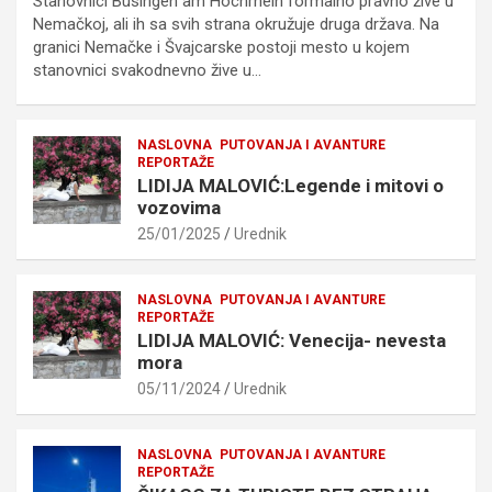
Stanovnici Büsingen am Hochrhein formalno pravno žive u
Nemačkoj, ali ih sa svih strana okružuje druga država. Na
granici Nemačke i Švajcarske postoji mesto u kojem
stanovnici svakodnevno žive u…
NASLOVNA
PUTOVANJA I AVANTURE
REPORTAŽE
LIDIJA MALOVIĆ:Legende i mitovi o
vozovima
25/01/2025
Urednik
NASLOVNA
PUTOVANJA I AVANTURE
REPORTAŽE
LIDIJA MALOVIĆ: Venecija- nevesta
mora
05/11/2024
Urednik
NASLOVNA
PUTOVANJA I AVANTURE
REPORTAŽE