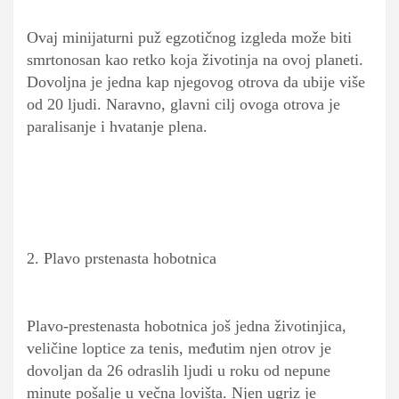
Ovaj minijaturni puž egzotičnog izgleda može biti
smrtonosan kao retko koja životinja na ovoj planeti.
Dovoljna je jedna kap njegovog otrova da ubije više
od 20 ljudi. Naravno, glavni cilj ovoga otrova je
paralisanje i hvatanje plena.
2. Plavo prstenasta hobotnica
Plavo-prestenasta hobotnica još jedna životinjica,
veličine loptice za tenis, međutim njen otrov je
dovoljan da 26 odraslih ljudi u roku od nepune
minute pošalje u večna lovišta. Njen ugriz je