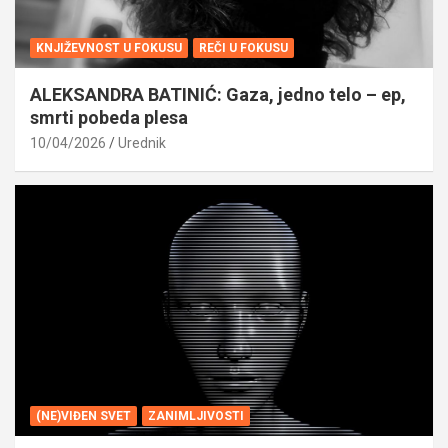
KNJIŽEVNOST U FOKUSU
REČI U FOKUSU
ALEKSANDRA BATINIĆ: Gaza, jedno telo – ep,
smrti pobeda plesa
10/04/2026
Urednik
(NE)VIĐEN SVET
ZANIMLJIVOSTI