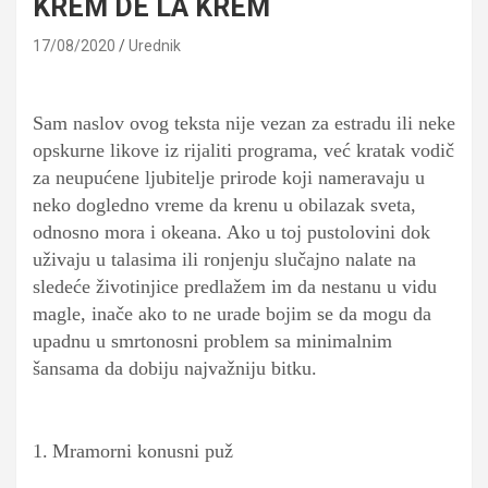
KREM DE LA KREM
17/08/2020
Urednik
Sam naslov ovog teksta nije vezan za estradu ili neke
opskurne likove iz rijaliti programa, već kratak vodič
za neupućene ljubitelje prirode koji nameravaju u
neko dogledno vreme da krenu u obilazak sveta,
odnosno mora i okeana. Ako u toj pustolovini dok
uživaju u talasima ili ronjenju slučajno nalate na
sledeće životinjice predlažem im da nestanu u vidu
magle, inače ako to ne urade bojim se da mogu da
upadnu u smrtonosni problem sa minimalnim
šansama da dobiju najvažniju bitku
.
1.
Mramorni konusni puž