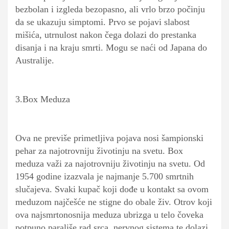
bezbolan i izgleda bezopasno, ali vrlo brzo počinju
da se ukazuju simptomi. Prvo se pojavi slabost
mišića, utrnulost nakon čega dolazi do prestanka
disanja i na kraju smrti. Mogu se naći od Japana do
Australije.
3.Box Meduza
Ova ne previše primetljiva pojava nosi šampionski
pehar za najotrovniju životinju na svetu. Box
meduza važi za najotrovniju životinju na svetu. Od
1954 godine izazvala je najmanje 5.700 smrtnih
slučajeva. Svaki kupač koji dođe u kontakt sa ovom
meduzom najčešće ne stigne do obale živ. Otrov koji
ova najsmrtonosnija meduza ubrizga u telo čoveka
potpuno parališe rad srca, nervnog sistema te dolazi