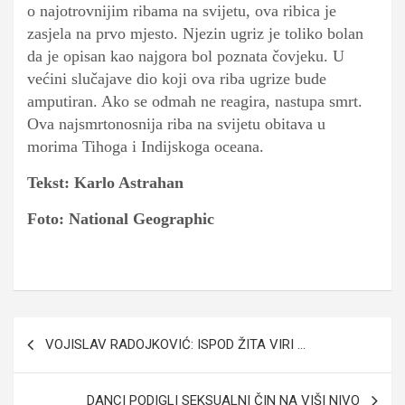
o najotrovnijim ribama na svijetu, ova ribica je
zasjela na prvo mjesto. Njezin ugriz je toliko bolan
da je opisan kao najgora bol poznata čovjeku. U
većini slučajave dio koji ova riba ugrize bude
amputiran. Ako se odmah ne reagira, nastupa smrt.
Ova najsmrtonosnija riba na svijetu obitava u
morima Tihoga i Indijskoga oceana.
Tekst: Karlo Astrahan
Foto: National Geographic
Navigacija
VOJISLAV RADOJKOVIĆ: ISPOD ŽITA VIRI …
članaka
DANCI PODIGLI SEKSUALNI ČIN NA VIŠI NIVO