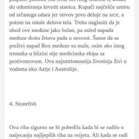
do odumiranja krvnih stanica. Kupači najčešće umiru
od srčanoga udara jer otrvov prvo deluje na srce, a
potom na ostale delove tela. Treba naglasiti da je
ubod ove meduze jako bolan, pa usled napada
meduze dosta žrtava pada u nesvest. Šanse da se
preživi napad Box meduze su male, osim ako istog
trenutka u blizini nije medicinska ekipa sa
protivotrovom. Ova najsmrtonosnija životinja živi u
vodama oko Azije i Australije.
4. Stonefish
Ova riba sigurno ne bi pobedila kada bi se radilo o
natjecanju najljepših riba na svijetu. Ali kada se radi