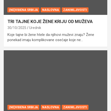
(NE)VIĐENA SRBIJA
NASLOVNA
ZANIMLJIVOSTI
TRI TAJNE KOJE ŽENE KRIJU OD MUŽEVA
30/10/2025
Urednik
Koje tajne bi žene htele da njihovi muževi znaju? Žene
ponekad imaju komplikovane osećaje koje ne…
(NE)VIĐENA SRBIJA
NASLOVNA
ZANIMLJIVOSTI