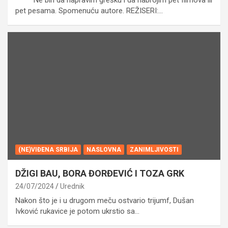
pet pesama. Spomenuću autore. REŽISERI:…
(NE)VIĐENA SRBIJA
NASLOVNA
ZANIMLJIVOSTI
DŽIGI BAU, BORA ĐORĐEVIĆ I TOZA GRK
24/07/2024
Urednik
Nakon što je i u drugom meču ostvario trijumf, Dušan
Ivković rukavice je potom ukrstio sa…