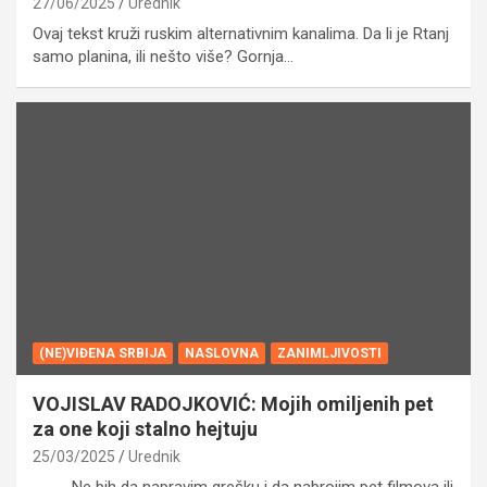
27/06/2025
Urednik
Ovaj tekst kruži ruskim alternativnim kanalima. Da li je Rtanj
samo planina, ili nešto više? Gornja…
(NE)VIĐENA SRBIJA
NASLOVNA
ZANIMLJIVOSTI
VOJISLAV RADOJKOVIĆ: Mojih omiljenih pet
za one koji stalno hejtuju
25/03/2025
Urednik
Ne bih da napravim grešku i da nabrojim pet filmova ili