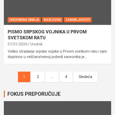
(NE)VIĐENA SRBIJA
NASLOVNA
ZANIMLJIVOSTI
PISMO SRPSKOG VOJNIKA U PRVOM
SVETSKOM RATU
07/01/2024
Urednik
Veliko stradanje srpske vojske u Prvom svetkom ratu i njen
doprinos u veličanstvenoj pobedi saveznika je…
Posts
1
2
…
4
Sledeća
pagination
FOKUS PREPORUČUJE