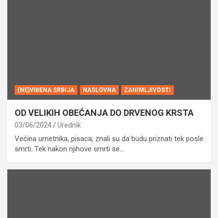
(NE)VIĐENA SRBIJA
NASLOVNA
ZANIMLJIVOSTI
OD VELIKIH OBEĆANJA DO DRVENOG KRSTA
03/06/2024
Urednik
Većina umetnika, pisaca, znali su da budu priznati tek posle
smrti. Tek nakon njihove smrti se…