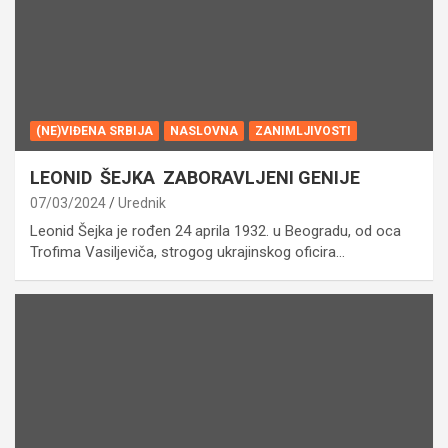
(NE)VIĐENA SRBIJA
NASLOVNA
ZANIMLJIVOSTI
LEONID ŠEJKA ZABORAVLJENI GENIJE
07/03/2024
Urednik
Leonid Šejka je rođen 24 aprila 1932. u Beogradu, od oca
Trofima Vasiljeviča, strogog ukrajinskog oficira…