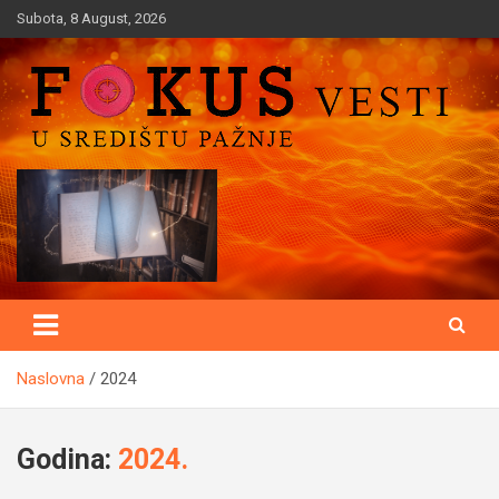
Skip
Subota, 8 August, 2026
to
content
U središtu pažnje
Fokusvesti
Naslovna
2024
Godina:
2024.