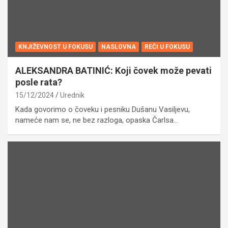
KNJIŽEVNOST U FOKUSU
NASLOVNA
REČI U FOKUSU
ALEKSANDRA BATINIĆ: Koji čovek može pevati
posle rata?
15/12/2024
Urednik
Kada govorimo o čoveku i pesniku Dušanu Vasiljevu,
nameće nam se, ne bez razloga, opaska Čarlsa…