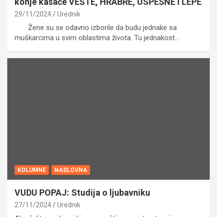
konje kasače VEŠTE, HRABRE, USPEŠNE I LEPE
29/11/2024
Urednik
Žene su se odavno izborile da budu jednake sa
muškarcima u svim oblastima života. Tu jednakost…
KOLUMNE
NASLOVNA
VUDU POPAJ: Studija o ljubavniku
27/11/2024
Urednik