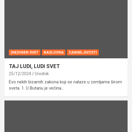
(NE)VIĐEN SVET
NASLOVNA
ZANIMLJIVOSTI
TAJ LUDI, LUDI SVET
25/12/2024
Urednik
Evo nekih bizarnih zakona koji se nalaze u zemljama širom
sveta. 1. U Butanu je većina…