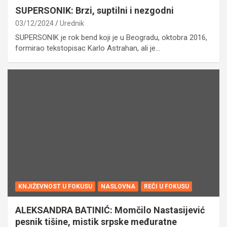
SUPERSONIK: Brzi, suptilni i nezgodni
03/12/2024
Urednik
SUPERSONIK je rok bend koji je u Beogradu, oktobra 2016,
formirao tekstopisac Karlo Astrahan, ali je…
KNJIŽEVNOST U FOKUSU
NASLOVNA
REČI U FOKUSU
ALEKSANDRA BATINIĆ: Momčilo Nastasijević
pesnik tišine, mistik srpske međuratne