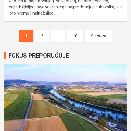
Ako želite najdarovitijeg, najveštijeg, najstrastvenijeg,
najizdržljivijeg, najobdarenijeg i najprodornijeg ljubavnika, a u
isto vreme i najnežnijeg…
Posts
1
2
…
10
Sledeća
pagination
FOKUS PREPORUČUJE