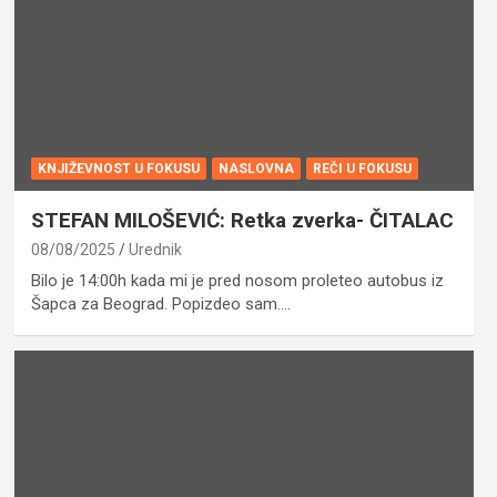
KNJIŽEVNOST U FOKUSU
NASLOVNA
REČI U FOKUSU
STEFAN MILOŠEVIĆ: Retka zverka- ČITALAC
08/08/2025
Urednik
Bilo je 14:00h kada mi je pred nosom proleteo autobus iz
Šapca za Beograd. Popizdeo sam.…