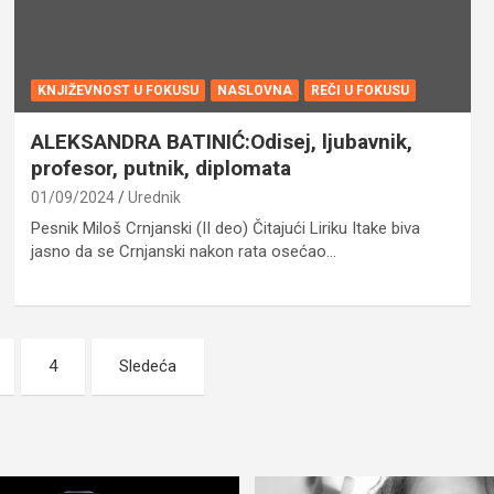
KNJIŽEVNOST U FOKUSU
NASLOVNA
REČI U FOKUSU
ALEKSANDRA BATINIĆ:Odisej, ljubavnik,
profesor, putnik, diplomata
01/09/2024
Urednik
Pesnik Miloš Crnjanski (II deo) Čitajući Liriku Itake biva
jasno da se Crnjanski nakon rata osećao…
4
Sledeća