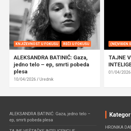
KNJIŽEVNOST U FOKUSU
REČI U FOKUSU
(NE)VIĐEN 
ALEKSANDRA BATINIĆ: Gaza,
TAJNE 
jedno telo – ep, smrti pobeda
INTELIG
plesa
01/04/2026
10/04/2026
Urednik
ALEKSANDRA BATINIĆ: Gaza, jedno telo –
Kategor
ep, smrti pobeda plesa
HRONIKA DA
TAJNE VEŠTAČKE INTELIGENCIJE