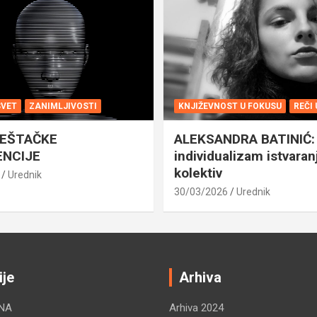
SVET
ZANIMLJIVOSTI
KNJIŽEVNOST U FOKUSU
REČI
VEŠTAČKE
ALEKSANDRA BATINIĆ: 
ENCIJE
individualizam istvaran
kolektiv
Urednik
30/03/2026
Urednik
ije
Arhiva
NA
Arhiva 2024