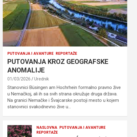
PUTOVANJA I AVANTURE
REPORTAŽE
PUTOVANJA KROZ GEOGRAFSKE
ANOMALIJE
01/03/2026
Urednik
Stanovnici Büsingen am Hochrhein formalno pravno žive
u Nemačkoj, ali ih sa svih strana okružuje druga država.
Na granici Nemačke i Švajcarske postoji mesto u kojem
stanovnici svakodnevno žive u…
NASLOVNA
PUTOVANJA I AVANTURE
REPORTAŽE