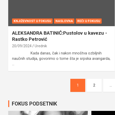
KNJIŽEVNOST U FOKUSU
NASLOVNA
REČI U FOKUSU
ALEKSANDRA BATINIĆ:Pustolov u kavezu -
Rastko Petrović
20/09/2024
Urednik
Kada danas, čak i nakon mnoštva ozbiljnih
naučnih studija, govorimo o tome šta je srpska avangarda,
…
Posts
1
2
…
pagination
FOKUS PODSETNIK