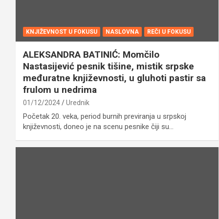
KNJIŽEVNOST U FOKUSU
NASLOVNA
REČI U FOKUSU
ALEKSANDRA BATINIĆ: Momčilo
Nastasijević pesnik tišine, mistik srpske
međuratne književnosti, u gluhoti pastir sa
frulom u nedrima
01/12/2024
Urednik
Početak 20. veka, period burnih previranja u srpskoj
književnosti, doneo je na scenu pesnike čiji su…