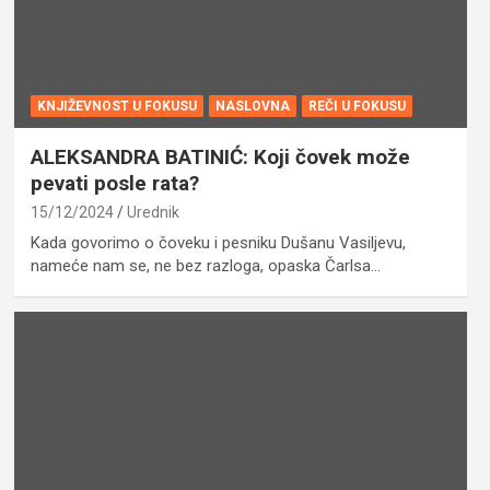
KNJIŽEVNOST U FOKUSU
NASLOVNA
REČI U FOKUSU
ALEKSANDRA BATINIĆ: Koji čovek može
pevati posle rata?
15/12/2024
Urednik
Kada govorimo o čoveku i pesniku Dušanu Vasiljevu,
nameće nam se, ne bez razloga, opaska Čarlsa…