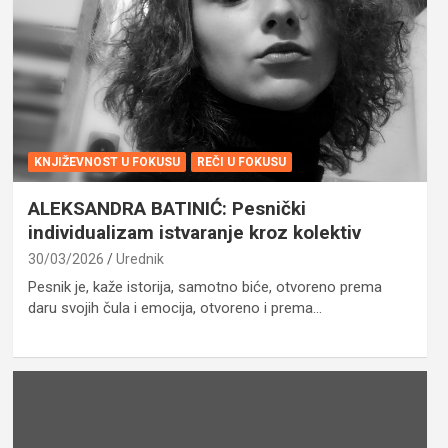
KNJIŽEVNOST U FOKUSU
REČI U FOKUSU
ALEKSANDRA BATINIĆ: Pesnički
individualizam istvaranje kroz kolektiv
30/03/2026
Urednik
Pesnik je, kaže istorija, samotno biće, otvoreno prema
daru svojih čula i emocija, otvoreno i prema…