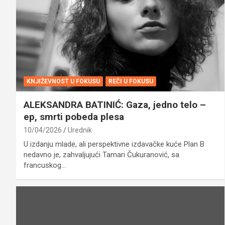
KNJIŽEVNOST U FOKUSU
REČI U FOKUSU
ALEKSANDRA BATINIĆ: Gaza, jedno telo –
ep, smrti pobeda plesa
10/04/2026
Urednik
U izdanju mlade, ali perspektivne izdavačke kuće Plan B
nedavno je, zahvaljujući Tamari Čukuranović, sa
francuskog…