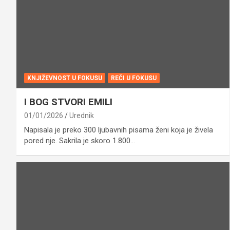
KNJIŽEVNOST U FOKUSU
REČI U FOKUSU
I BOG STVORI EMILI
01/01/2026
Urednik
Napisala je preko 300 ljubavnih pisama ženi koja je živela
pored nje. Sakrila je skoro 1.800…