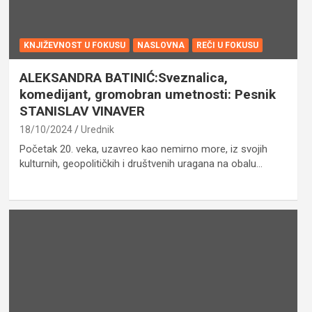
KNJIŽEVNOST U FOKUSU
NASLOVNA
REČI U FOKUSU
ALEKSANDRA BATINIĆ:Sveznalica,
komedijant, gromobran umetnosti: Pesnik
STANISLAV VINAVER
18/10/2024
Urednik
Početak 20. veka, uzavreo kao nemirno more, iz svojih
kulturnih, geopolitičkih i društvenih uragana na obalu…