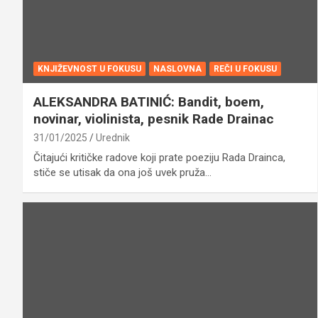
KNJIŽEVNOST U FOKUSU
NASLOVNA
REČI U FOKUSU
ALEKSANDRA BATINIĆ: Bandit, boem,
novinar, violinista, pesnik Rade Drainac
31/01/2025
Urednik
Čitajući kritičke radove koji prate poeziju Rada Drainca,
stiče se utisak da ona još uvek pruža…