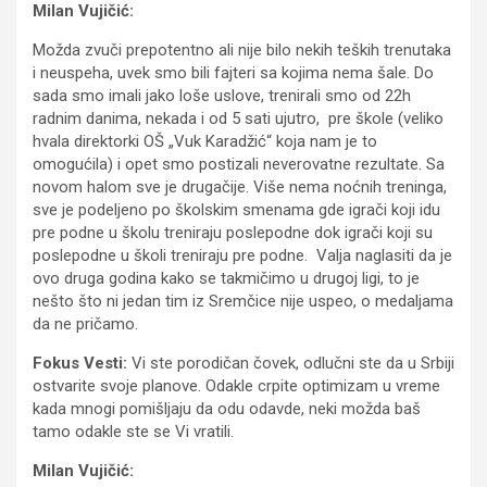
Milan Vujičić:
Možda zvuči prepotentno ali nije bilo nekih teških trenutaka
i neuspeha, uvek smo bili fajteri sa kojima nema šale. Do
sada smo imali jako loše uslove, trenirali smo od 22h
radnim danima, nekada i od 5 sati ujutro, pre škole (veliko
hvala direktorki OŠ „Vuk Karadžić“ koja nam je to
omogućila) i opet smo postizali neverovatne rezultate. Sa
novom halom sve je drugačije. Više nema noćnih treninga,
sve je podeljeno po školskim smenama gde igrači koji idu
pre podne u školu treniraju poslepodne dok igrači koji su
poslepodne u školi treniraju pre podne. Valja naglasiti da je
ovo druga godina kako se takmičimo u drugoj ligi, to je
nešto što ni jedan tim iz Sremčice nije uspeo, o medaljama
da ne pričamo.
Fokus Vesti:
Vi ste porodičan čovek, odlučni ste da u Srbiji
ostvarite svoje planove. Odakle crpite optimizam u vreme
kada mnogi pomišljaju da odu odavde, neki možda baš
tamo odakle ste se Vi vratili.
Milan Vujičić: