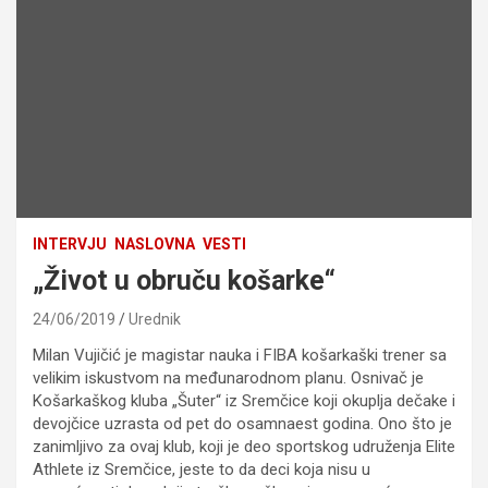
INTERVJU
NASLOVNA
VESTI
„Život u obruču košarke“
24/06/2019
Urednik
Milan Vujičić je magistar nauka i FIBA košarkaški trener sa
velikim iskustvom na međunarodnom planu. Osnivač je
Košarkaškog kluba „Šuter“ iz Sremčice koji okuplja dečake i
devojčice uzrasta od pet do osamnaest godina. Ono što je
zanimljivo za ovaj klub, koji je deo sportskog udruženja Elite
Athlete iz Sremčice, jeste to da deci koja nisu u