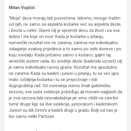
Milan Vujičić:
“Moja” deca moraju biti posvećena. Iskreno, mnogo tražim
od njih, ne samo sa aspekta košarke već sa aspekta škole,
i života u celini. Glavni cilj je spremiti decu za život i za sva
dobra i zla koje on nosi. Kada je košarka u pitanju,
numerički rezultat me ne zanima, zanima me individualno
zalaganje svakog pojedinca a to samo po sebi donese i po
koju medalju. Kada pričamo samo o košarci, gajim taj
američki sistem rada; do srednje škole (kadetski uzrast) cilj
je samo individualni razvoj igrača. Rezultat me apsolutno
ne zanima. Kada su kadeti i juniori u pitanju, tu se već igra
malo ozbiljnija košarka i tu se prepoznaje i vidi
dugogodišnji rad. Od osnivanja nismo imali gubitničku
sezonu, sve naše selekcije pobeđuju ali moram naglasiti da
je ova sezona bila nesvakidašnja jer smo otišli na završni
turnir druge lige sa dve selekcije, juniorskom i kadetskom.
Juniori su bili četvrti a kadeti drugi u gradu. Bolji od nas je
bio samo veliki Partizan.