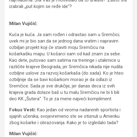
izabrali „put kojim se ređe ide“?
Milan Vujičić:
Kuća je kuća. Ja sam rođen i odrastao sam u Sremčici;
uvek mi je bio san da se jednog dana vratim i napravim
ozbiljan projekt koji će staviti moju Sremčicu na
košarkašku mapu. U košarci sam od kad znam za sebe.
Kao dete, putovao sam satima na treninge i utakmice u
različite krajeve Beograda, jer Sremčica nikada nije nudila
ozbiljne uslove za razvoj košarkaša (do sada). Ko je hteo
ozbiljnije da se bavi košarkom morao je da odlazi iz
Sremčice. Sada je sve drukčije, jer danas deca iz svih
krajeva grada dolaze baš u tu malu Sremčicu ne bi li bili
deo KK „Šutera“. To je za mene najveći kompliment.
Fokus Vesti:
Kao jedan od veoma nadarenih sportista i
sjajnih učenika, svojevremeno ste se otisnuli u Ameriku
zbog košarke i obrazovanja. Kako je to izgledalo tada?
Milan Vujičić: