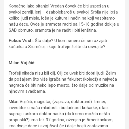
Konačno lako pitanje! Vredan čovek će biti uspešan u
svakoj zemlji, lenj – dzabolebaroš u svakoj. Srbija nije loša
koliko ljudi misle, loša je kultura i način na koji vaspitamo
našu decu. Ovde je sramota raditi sa 15-16 godina dok je u
SAD obrnuto, sramota je ne raditi i biti lenština.
Fokus Vesti:
Šta dalje? U kom smeru će se razvijati
košarka u Sremčici, i koje trofeje želite da osvojite?
Milan Vujičić:
Trofeji nikada nisu bili cilj. Cilj će uvek biti dobri ljudi. Želim
da pošaljem što više igrača na fakultet (koledž) a najveća
nagrada će biti neko lepo mesto, što dalje od muzike na
njihovim svadbama.
Milan Vujičić, magistar, (zapravo, doktorand) trener,
investitor u našu mladost, i budućnost košarke, otac,
suprug i uskoro doktor nauka (da li smo možda nešto
propustili?) ima tek 37 godina, oženjen je Amerikankom,
ima dvoje dece i svoj život će i dalje bojiti zastavama