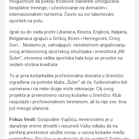
mogućnosti da pokriju troškove članarine omogućava
besplatne treninge, i učestvovanje na domaćim i
internacionalnim turnirima. Često su ovi talentovani
sportisti na putu.
Igrali su do sada protiv Libanaca, Kineza, Engleza, Italijana,
Belgijanaca igrajući u Grčkoj, Bosni i Hercegovini, Crnoj
Gori… Nedavno je, zahvaljujući nesebičnom angažovanju
ovog ambicioznog sportskog stručnjaka i investitora „KK
Šuter“, otvorena velika sportska hala koja se prostire na
sedam stotina kvadrata.
To je prva košarkaška profesionalna dvorana u Sremčici
izgrađena za potrebe kluba „Šuter“ ali će, funkcionalno biti
usmerena i na neke druge vrste rekreacije. Cilj ovog
projekta je prvenstveno razvoj košarke u Sremčici. Klub
raspolaže i profesionalnom teretanom, ali to nije sve. Ima
još mnogo planova.
Fokus Vesti:
Gospodine Vujičiću, neverovatno je u
današnje vreme shvatiti i razumeti Vašu odluku da na
periferiji prestonice uložite novac u razvoj košarke među
najmlađima. Šta Vas je motivisalo da to uradite? Zašto ste