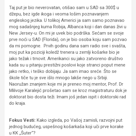
Taj put je bio neverovatan, otišao sam u SAD sa 300$ u
džepu, bez igde ikoga i veoma lošim poznavanjem
engleskog jezika. U tolikoj Americi ja sam samo poznavao
mog sadašnjeg kuma Robija, Albanca koji i dan danas živi u
New Jersey-u. On mi je uvek bio podrška. Sećam se svoje
prve noći u SAD (Florida), on je bio osoba koju sam pozvao
da mi pomogne. Prvih godinu dana sam radio sve i svašta,
moj put ka poziciji koledž trenera u zemlji košarke bio je
jako težak i trnovit. Amerikanci su jako zatvoreno društvo
kada su u pitanju prestižni poslovi koje stranci poput mene
jako retko, i teško dobijaju. Ja sam imao sreće. Što se
škole tiče tu je sve išlo mnogo lakše nego u Srbiji.
Naoružan znanjem koje mi je preneo moj mentor, Prof. Dr
Milivoje Karalejić prošetao sam se kroz magistraturu dok je
doktorat bio dosta teži. Imam još jedan ispit i doktorski rad
do kraja.
Fokus Vesti:
Kako izgleda, po Vašoj zamisli, razvojni put
jednog budućeg, uspešnog košarkaša koji uči prve korake
u KK „Šuter“?