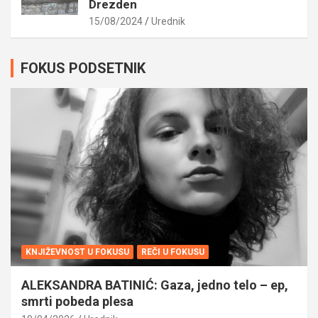
Drezden
15/08/2024
Urednik
FOKUS PODSETNIK
KNJIŽEVNOST U FOKUSU
REČI U FOKUSU
ALEKSANDRA BATINIĆ: Gaza, jedno telo – ep,
smrti pobeda plesa