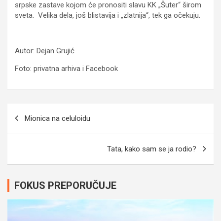
srpske zastave kojom će pronositi slavu KK „Šuter“ širom
sveta. Velika dela, još blistavija i „zlatnija“, tek ga očekuju.
Autor: Dejan Grujić
Foto: privatna arhiva i Facebook
Navigacija
Mionica na celuloidu
članaka
Tata, kako sam se ja rodio?
FOKUS PREPORUČUJE