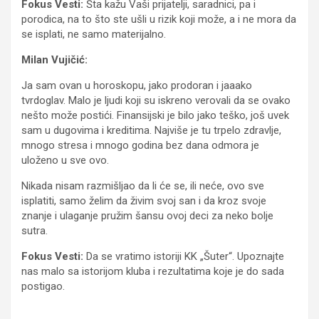
Fokus Vesti:
Šta kažu Vaši prijatelji, saradnici, pa i
porodica, na to što ste ušli u rizik koji može, a i ne mora da
se isplati, ne samo materijalno.
Milan Vujičić:
Ja sam ovan u horoskopu, jako prodoran i jaaako
tvrdoglav. Malo je ljudi koji su iskreno verovali da se ovako
nešto može postići. Finansijski je bilo jako teško, još uvek
sam u dugovima i kreditima. Najviše je tu trpelo zdravlje,
mnogo stresa i mnogo godina bez dana odmora je
uloženo u sve ovo.
Nikada nisam razmišljao da li će se, ili neće, ovo sve
isplatiti, samo želim da živim svoj san i da kroz svoje
znanje i ulaganje pružim šansu ovoj deci za neko bolje
sutra.
Fokus Vesti:
Da se vratimo istoriji KK „Šuter“. Upoznajte
nas malo sa istorijom kluba i rezultatima koje je do sada
postigao.