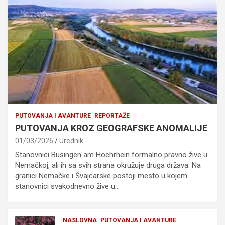
PUTOVANJA I AVANTURE
REPORTAŽE
PUTOVANJA KROZ GEOGRAFSKE ANOMALIJE
01/03/2026
Urednik
Stanovnici Büsingen am Hochrhein formalno pravno žive u
Nemačkoj, ali ih sa svih strana okružuje druga država. Na
granici Nemačke i Švajcarske postoji mesto u kojem
stanovnici svakodnevno žive u…
NASLOVNA
PUTOVANJA I AVANTURE