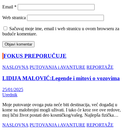
Email
*
Web stranica
Sačuvaj moje ime, email i web stranicu u ovom browseru za
buduće komentare.
FOKUS PREPORUČUJE
NASLOVNA
PUTOVANJA i AVANTURE
REPORTAŽE
LIDIJA MALOVIĆ:Legende i mitovi o vozovima
25/01/2025
Urednik
Moje putovanje ovoga puta neće biti destinacija, već događaj u
kome su malobrojni mogli uživati. I tako će kroz sve ove redove,
moj lični život postati deo kosmičkog/vašeg. Najlepša fizička…
NASLOVNA
PUTOVANJA i AVANTURE
REPORTAŽE