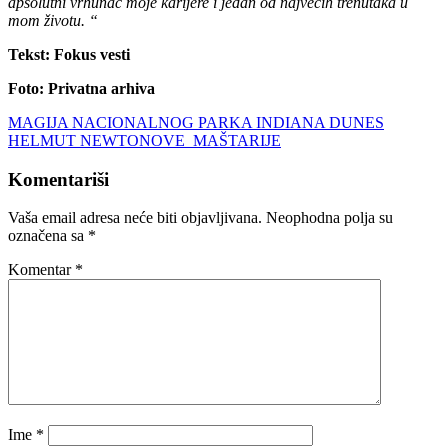
apsolutni vrhunac moje karijere i jedan od najvećih trenutaka u
mom životu. “
Tekst: Fokus vesti
Foto: Privatna arhiva
Navigacija
MAGIJA NACIONALNOG PARKA INDIANA DUNES
HELMUT NEWTONOVE MAŠTARIJE
članaka
Komentariši
Vaša email adresa neće biti objavljivana.
Neophodna polja su
označena sa
*
Komentar
*
Ime
*