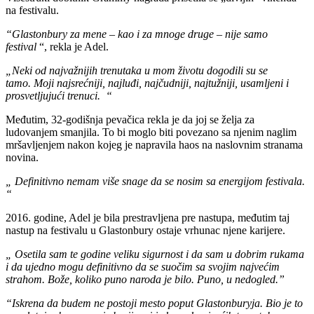
na festivalu.
“Glastonbury za mene – kao i za mnoge druge – nije samo
festival
“, rekla je Adel.
„Neki od najvažnijih trenutaka u mom životu dogodili su se
tamo. Moji najsrećniji, najluđi, najčudniji, najtužniji, usamljeni i
prosvetljujući trenuci. “
Međutim, 32-godišnja pevačica rekla je da joj se želja za
ludovanjem smanjila. To bi moglo biti povezano sa njenim naglim
mršavljenjem nakon kojeg je napravila haos na naslovnim stranama
novina.
„ Definitivno nemam više snage da se nosim sa energijom festivala.
“
2016. godine, Adel je bila prestravljena pre nastupa, međutim taj
nastup na festivalu u Glastonbury ostaje vrhunac njene karijere.
„ Osetila sam te godine veliku sigurnost i da sam u dobrim rukama
i da ujedno mogu definitivno da se suočim sa svojim najvećim
strahom. Bože, koliko puno naroda je bilo. Puno, u nedogled.”
“Iskrena da budem ne postoji mesto poput Glastonburyja. Bio je to