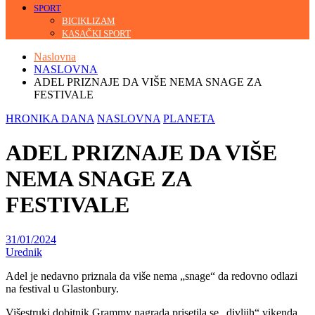
SPORT
BICIKLIZAM
KASAČKI SPORT
Naslovna
NASLOVNA
ADEL PRIZNAJE DA VIŠE NEMA SNAGE ZA
FESTIVALE
HRONIKA DANA
NASLOVNA
PLANETA
ADEL PRIZNAJE DA VIŠE
NEMA SNAGE ZA
FESTIVALE
31/01/2024
Urednik
Adel je nedavno priznala da više nema „snage“ da redovno odlazi
na festival u Glastonbury.
Višestruki dobitnik Grammy nagrada prisetila se „divljih“ vikenda