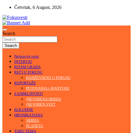
Skip
Četvrtak, 6 August, 2026
to
content
U središtu pažnje
Fokusvesti
Search
Search
Najnovije vesti
INTERVJU
RITAM GRADA
REČI U FOKUSU
KNJIŽEVNOST U FOKUSU
REPORTAŽE
PUTOVANJA i AVANTURE
ZANIMLJIVOSTI
(NE)VIĐENA SRBIJA
(NE)VIĐEN SVET
KOLUMNE
HRONIKA DANA
SRBIJA
PLANETA
TABU TEMA