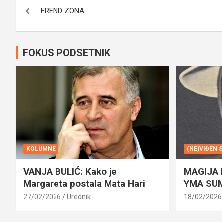
Navigacija
FREND ZONA
članaka
FOKUS PODSETNIK
KOLUMNE
(NE)VIĐEN 
VANJA BULIĆ: Kako je
MAGIJA
Margareta postala Mata Hari
YMA SU
27/02/2026
Urednik
18/02/2026