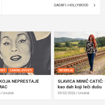
GADAFI i HOLLYWOOD
SVET
ZANIMLJIVOSTI
INTERVJU
 KOJA NEPRESTAJE
SLAVICA MINIĆ CATIĆ: 
MAC
kao dah koji leči dušu
Urednik
09/02/2026
Urednik