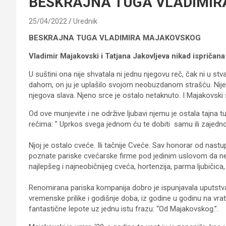
BESKRAJNA TUGA VLADIMI
25/04/2022
Urednik
BESKRAJNA TUGA VLADIMIRA MAJAKOVSKOG
Vladimir Majakovski i Tatjana Jakovljeva nikad ispričana
U suštini ona nije shvatala ni jednu njegovu reč, čak ni u stv
dahom, on ju je uplašilo svojom neobuzdanom strašću. Nije je
njegova slava. Njeno srce je ostalo netaknuto. I Majakovski
Od ove munjevite i ne održive ljubavi njemu je ostala tajna
rečima: ” Uprkos svega jednom ću te dobiti samu ili zajedn
Njoj je ostalo cveće. Ili tačnije Cveće. Sav honorar od nas
poznate pariske cvećarske firme pod jedinim uslovom da nek
najlepšeg i najneobičnijeg cveća, hortenzija, parma ljubičica,
Renomirana pariska kompanija dobro je ispunjavala uputstva
vremenske prilike i godišnje doba, iz godine u godinu na vr
fantastične lepote uz jednu istu frazu: “Od Majakovskog.”.