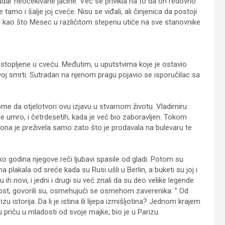
 udar neočekivane jačine. Već se privikla na to da on redovno
tamo i šalje joj cveće. Nisu se viđali, ali činjenica da postoji
valo: kao što Mesec u različitom stepenu utiče na sve stanovnike
 rastopljene u cveću. Međutim, u uputstvima koje je ostavio
govoj smrti. Sutradan na njenom pragu pojavio se isporučilac sa
kome da otjelotvori ovu izjavu u stvarnom životu. Vladimiru
e umro, i četrdesetih, kada je već bio zaboravljen. Tokom
na je preživela samo zato što je prodavala na bulevaru te
ko godina njegove reči ljubavi spasile od gladi. Potom su
plakala od sreće kada su Rusi ušli u Berlin, a buketi su joj i
su ih novi, i jedni i drugi su već znali da su deo velike legende
čnost, govorili su, osmehujući se osmehom zaverenika: ” Od
istorija. Da li je istina ili lijepa izmišljotina? Jednom krajem
u priču u mladosti od svoje majke, bio je u Parizu.