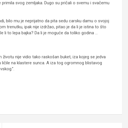
 je primila svog zemljaka. Dugo su pričali o svemu i svačemu
, bilo mu je neprijatno da pita sedu carsku damu o svojoj
m trenutku, ipak nije izdržao, pitao je da li je istina to što
 li to lepa bajka? Da li je moguće da toliko godina …
životu nije vidio tako raskošan buket, iza kojeg se jedva
u ličile na klastere sunca. A iza tog ogromnog blistavog
vskog.”.