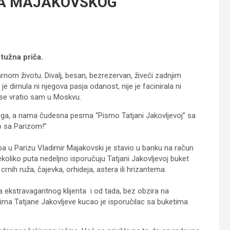
RA MAJAKOVSKOG
 tužna priča.
arnom životu. Divalj, besan, bezrezervan, živeći zadnjim
 dirnula ni njegova pasja odanost, nije je facinirala ni
 se vratio sam u Moskvu.
 tuga, a nama čudesna pesma “Pismo Tatjani Jakovljevoj” sa
o sa Parizom!”
tupa u Parizu Vladimir Majakovski je stavio u banku na račun
oliko puta nedeljno isporučuju Tatjani Jakovljevoj buket
 crnih ruža, čajevka, orhideja, astera ili hrizantema.
 ekstravagantnog klijenta i od tada, bez obzira na
atima Tatjane Jakovljeve kucao je isporučilac sa buketima