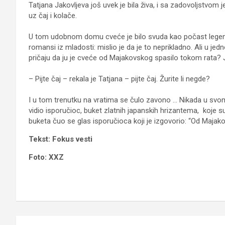
Tatjana Jakovljeva još uvek je bila živa, i sa zadovoljstvom
uz čaj i kolače.
U tom udobnom domu cveće je bilo svuda kao počast legendi
romansi iz mladosti: mislio je da je to neprikladno. Ali u jedno
pričaju da ju je cveće od Majakovskog spasilo tokom rata? Je
– Pijte čaj – rekala je Tatjana – pijte čaj. Žurite li negde?
I u tom trenutku na vratima se čulo zavono … Nikada u svom 
vidio isporučioc, buket zlatnih japanskih hrizantema, koje s
buketa čuo se glas isporučioca koji je izgovorio: “Od Majako
Tekst: Fokus vesti
Foto: XXZ