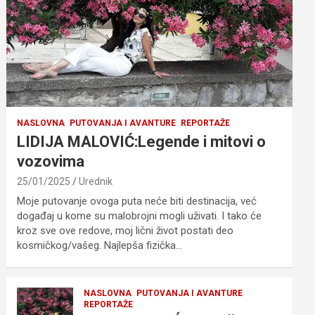
NASLOVNA
PUTOVANJA I AVANTURE
REPORTAŽE
LIDIJA MALOVIĆ:Legende i mitovi o
vozovima
25/01/2025
Urednik
Moje putovanje ovoga puta neće biti destinacija, već
događaj u kome su malobrojni mogli uživati. I tako će
kroz sve ove redove, moj lični život postati deo
kosmičkog/vašeg. Najlepša fizička…
NASLOVNA
PUTOVANJA I AVANTURE
REPORTAŽE