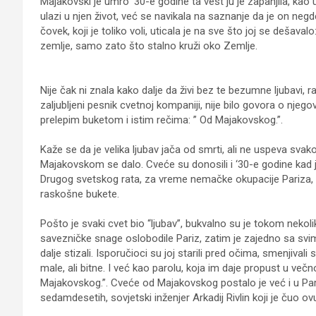
Majakovski je umro ‘30-e godine ta vest ju je zapanjila, kao
ulazi u njen život, već se navikala na saznanje da je on negde 
čovek, koji je toliko voli, uticala je na sve što joj se deša
zemlje, samo zato što stalno kruži oko Zemlje.
Nije čak ni znala kako dalje da živi bez te bezumne ljubavi,
zaljubljeni pesnik cvetnoj kompaniji, nije bilo govora o nje
prelepim buketom i istim rečima: ” Od Majakovskog.”.
Kaže se da je velika ljubav jača od smrti, ali ne uspeva sva
Majakovskom se dalo. Cveće su donosili i ‘30-e godine kad j
Drugog svetskog rata, za vreme nemačke okupacije Pariza, o
raskošne bukete.
Pošto je svaki cvet bio “ljubav”, bukvalno su je tokom nekoli
savezničke snage oslobodile Pariz, zatim je zajedno sa svima 
dalje stizali. Isporučioci su joj starili pred očima, smenjivali 
male, ali bitne. I već kao parolu, koja im daje propust u ve
Majakovskog.”. Cveće od Majakovskog postalo je već i u Parizu 
sedamdesetih, sovjetski inženjer Arkadij Rivlin koji je čuo ov