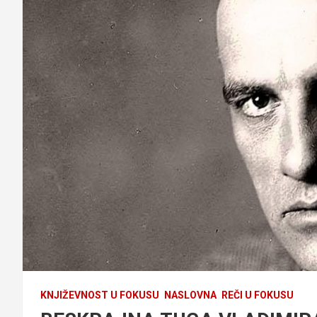
KNJIŽEVNOST U FOKUSU
NASLOVNA
REČI U FOKUSU