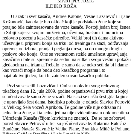
MARTINA JOZIĆ
ILDIKO ROŽA
Ulazak u svet kasača, Andree Katone, Vesne Lazarević i Tijane
Križanović, kao da je bio okidač koji je podstakao žene koje su
potajno bile zainteresovane da voze kasače. Postoji jedan broj ženea
u Srbiji koje sa svojim muževima, očevima, braćom i momcima
redovno posećuju kasačke priredbe. Veliki broj tih dama aktivno
učestvuje u pripremi konja za trku: od treninga na stazi, održavanja
opreme, od izbora, pranja i peglanja dresa, pa do mnogo drugih
poslovo oko konja. One su vremenom stekle umešnost upravljanja
kasačima i bile su spremne da sednu na sulke i svoju veštinu pokažu
gledaocima na trkama.Trebalo je samo da se neko seti da bi i dame
kao vozači mogle da budu deo kasačkog programa i to
najatraktivniji deo, koji bi zainteresovao kasačku publiku.
Prvi su se setili Lozovičani. Oni su u okviru svog redovnog
trkačkog dana 12. jula 2009. godine organizovali prvu trku u kojoj
su učestvovale samo žene vozači. Na stazi se našlo šest grla kojima
je upravljalo šest dama. Istorijsku pobedu je odnela Slavica Petrović
iz Velikog Sela vozeći Aprikota. Te godine više nije održana ni
jedna trka žene, a i ta jedna jedina nije evidentirana u dokumentima
Udruženja Kasača (čijom krivicim ne znamo). Da se ne zaboravi,
pored Slavice Petrović u trci su još učestvovale: Katarina Rakić iz
Baničine, Nataša Slavnić iz Velike Plane, Brankica Mitić iz Poljane,