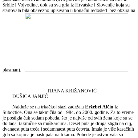
Srbije i Vojvodine, dok su sva grla iz Hrvatske i Slovenije koja su
startovala bila obavezno upisivana u konačni redosled bez obzira na
plasman).
TIJANA KRIŽANOVIĆ
DUŠICA JANJIĆ
Najduže se na trkačkoj stazi zadržala
Eržebet Alčin
iz
Suboctice. Ona se takmičila od 1984. do 2000. godine. Za to vreme
je postigla čak sedam pobeda, što je najviše od svih žena koje su se
do tada takmičile sa muškarcima. Deset puta je druga stigla na cilj,
dvanaest puta treća i sedamnaest puta četvrta. Imala je više kasačkih
grla sa kojima je nastupala na trkama. Pobede je ostvarivala sa