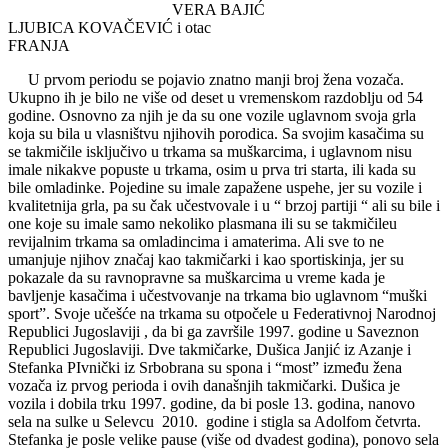
VERA BAJIĆ
LJUBICA KOVAČEVIĆ i otac
FRANJA
U prvom periodu se pojavio znatno manji broj žena vozača.
Ukupno ih je bilo ne više od deset u vremenskom razdoblju od 54
godine. Osnovno za njih je da su one vozile uglavnom svoja grla
koja su bila u vlasništvu njihovih porodica. Sa svojim kasačima su
se takmičile isključivo u trkama sa muškarcima, i uglavnom nisu
imale nikakve popuste u trkama, osim u prva tri starta, ili kada su
bile omladinke. Pojedine su imale zapažene uspehe, jer su vozile i
kvalitetnija grla, pa su čak učestvovale i u “ brzoj partiji “ ali su bile i
one koje su imale samo nekoliko plasmana ili su se takmičileu
revijalnim trkama sa omladincima i amaterima. Ali sve to ne
umanjuje njihov značaj kao takmičarki i kao sportiskinja, jer su
pokazale da su ravnopravne sa muškarcima u vreme kada je
bavljenje kasačima i učestvovanje na trkama bio uglavnom “muški
sport”. Svoje učešće na trkama su otpočele u Federativnoj Narodnoj
Republici Jugoslaviji , da bi ga završile 1997. godine u Saveznon
Republici Jugoslaviji. Dve takmičarke, Dušica Janjić iz Azanje i
Stefanka PIvnički iz Srbobrana su spona i “most” između žena
vozača iz prvog perioda i ovih današnjih takmičarki. Dušica je
vozila i dobila trku 1997. godine, da bi posle 13. godina, nanovo
sela na sulke u Selevcu 2010. godine i stigla sa Adolfom četvrta.
Stefanka je posle velike pause (više od dvadest godina), ponovo sela