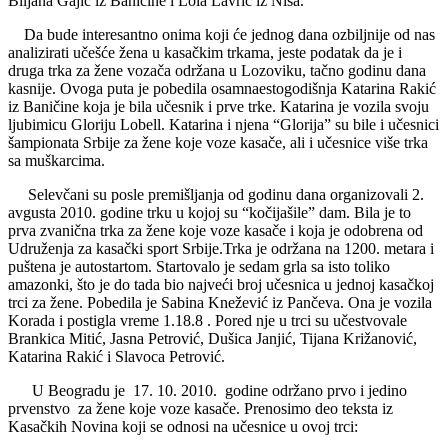
Biljana Gajić iz Baničine i Lola Lavrič iz Niša.
Da bude interesantno onima koji će jednog dana ozbiljnije od nas
analizirati učešće žena u kasačkim trkama, jeste podatak da je i
druga trka za žene vozača održana u Lozoviku, tačno godinu dana
kasnije. Ovoga puta je pobedila osamnaestogodišnja Katarina Rakić
iz Baničine koja je bila učesnik i prve trke. Katarina je vozila svoju
ljubimicu Gloriju Lobell. Katarina i njena “Glorija” su bile i učesnici
šampionata Srbije za žene koje voze kasače, ali i učesnice više trka
sa muškarcima.
Selevčani su posle premišljanja od godinu dana organizovali 2.
avgusta 2010. godine trku u kojoj su “kočijašile” dam. Bila je to
prva zvanična trka za žene koje voze kasače i koja je odobrena od
Udruženja za kasački sport Srbije.Trka je održana na 1200. metara i
puštena je autostartom. Startovalo je sedam grla sa isto toliko
amazonki, što je do tada bio najveći broj učesnica u jednoj kasačkoj
trci za žene. Pobedila je Sabina Knežević iz Pančeva. Ona je vozila
Korada i postigla vreme 1.18.8 . Pored nje u trci su učestvovale
Brankica Mitić, Jasna Petrović, Dušica Janjić, Tijana Križanović,
Katarina Rakić i Slavoca Petrović.
U Beogradu je 17. 10. 2010. godine održano prvo i jedino
prvenstvo za žene koje voze kasače. Prenosimo deo teksta iz
Kasačkih Novina koji se odnosi na učesnice u ovoj trci: