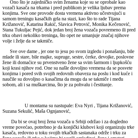
Ono što je zajedničko svim ženama koje su se oprobale kao
vozači kasača na trkama i pred publikom je velika ljubav prema
konjima. Sve one provode dosta vremena aktivno učestvujući u
samom treningu kasačkih grla na stazi, kao što to rade Tijana
Križanović, Katarina Rakić, Slavica Petrović, Monika Kečenović,
Stana Tukuljac Pejić, dok jedan broj žena vozača povremeno ili pred
trku obavi nekoliko treninga, što opet ne umanjuje značaj njihove
volje i želje da se takmiče.
Sve ove dame , jer one to jesu po svom izgledu i ponašanju, bile
mlade ili stare, bile majke, supruge, sestre, ćerke, devojke, poslovne
žene ili domaćice su prvenstveno žene sa svim šarmom i ljupkošću
koji krasi njihov rod. One su našle dovoljno vremena da se posvete
konjima i pored svih svojih redovnih obaveza na poslu i kod kuće i
naučile su dovoljno o kasačima da mogu da se takmiče i među
sobom, ali i sa muškarcima, što je za pohvalu i čestitanje.
U montama su nastupale: Eva Nyri , Tijana Križanović,
Suzana Sekulić, Maša Ognjanović,
Da bi se ovaj broj žena vozača u Srbiji održao i za dogledno
vreme povećao, potrebno je da konjički klubovi koji organizuju trke
kasača, redovno u toku svojih trkačkih sastanaka održe i trku za