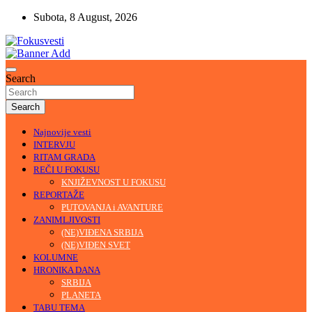
Skip
Subota, 8 August, 2026
to
content
U središtu pažnje
Fokusvesti
Search
Search
Najnovije vesti
INTERVJU
RITAM GRADA
REČI U FOKUSU
KNJIŽEVNOST U FOKUSU
REPORTAŽE
PUTOVANJA i AVANTURE
ZANIMLJIVOSTI
(NE)VIĐENA SRBIJA
(NE)VIĐEN SVET
KOLUMNE
HRONIKA DANA
SRBIJA
PLANETA
TABU TEMA