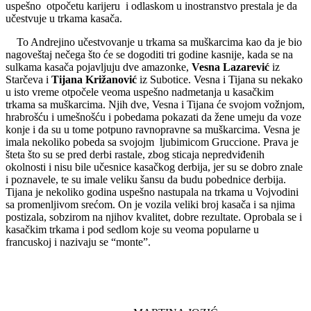
uspešno otpočetu karijeru i odlaskom u inostranstvo prestala je da
učestvuje u trkama kasača.
To Andrejino učestvovanje u trkama sa muškarcima kao da je bio
nagoveštaj nečega što će se dogoditi tri godine kasnije, kada se na
sulkama kasača pojavljuju dve amazonke,
Vesna Lazarević
iz
Starčeva i
Tijana Križanović
iz Subotice. Vesna i Tijana su nekako
u isto vreme otpočele veoma uspešno nadmetanja u kasačkim
trkama sa muškarcima. Njih dve, Vesna i Tijana će svojom vožnjom,
hrabrošću i umešnošću i pobedama pokazati da žene umeju da voze
konje i da su u tome potpuno ravnopravne sa muškarcima. Vesna je
imala nekoliko pobeda sa svojojm ljubimicom Gruccione. Prava je
šteta što su se pred derbi rastale, zbog sticaja nepredviđenih
okolnosti i nisu bile učesnice kasačkog derbija, jer su se dobro znale
i poznavele, te su imale veliku šansu da budu pobednice derbija.
Tijana je nekoliko godina uspešno nastupala na trkama u Vojvodini
sa promenljivom srećom. On je vozila veliki broj kasača i sa njima
postizala, sobzirom na njihov kvalitet, dobre rezultate. Oprobala se i
kasačkim trkama i pod sedlom koje su veoma popularne u
francuskoj i nazivaju se “monte”.