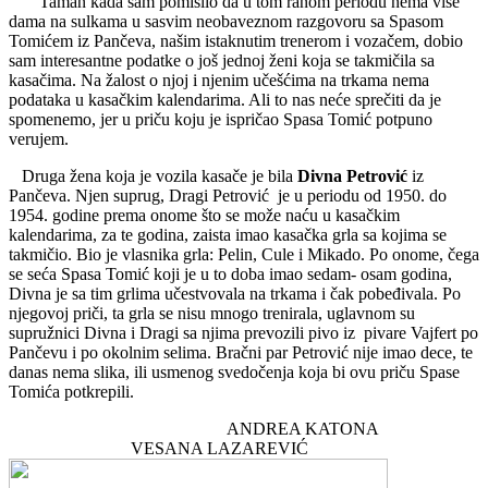
Taman kada sam pomislio da u tom ranom periodu nema više
dama na sulkama u sasvim neobaveznom razgovoru sa Spasom
Tomićem iz Pančeva, našim istaknutim trenerom i vozačem, dobio
sam interesantne podatke o još jednoj ženi koja se takmičila sa
kasačima. Na žalost o njoj i njenim učešćima na trkama nema
podataka u kasačkim kalendarima. Ali to nas neće sprečiti da je
spomenemo, jer u priču koju je ispričao Spasa Tomić potpuno
verujem.
Druga žena koja je vozila kasače je bila
Divna Petrović
iz
Pančeva. Njen suprug, Dragi Petrović je u periodu od 1950. do
1954. godine prema onome što se može naću u kasačkim
kalendarima, za te godina, zaista imao kasačka grla sa kojima se
takmičio. Bio je vlasnika grla: Pelin, Cule i Mikado. Po onome, čega
se seća Spasa Tomić koji je u to doba imao sedam- osam godina,
Divna je sa tim grlima učestvovala na trkama i čak pobeđivala. Po
njegovoj priči, ta grla se nisu mnogo trenirala, uglavnom su
supružnici Divna i Dragi sa njima prevozili pivo iz pivare Vajfert po
Pančevu i po okolnim selima. Bračni par Petrović nije imao dece, te
danas nema slika, ili usmenog svedočenja koja bi ovu priču Spase
Tomića potkrepili.
ANDREA KATONA
VESANA LAZAREVIĆ