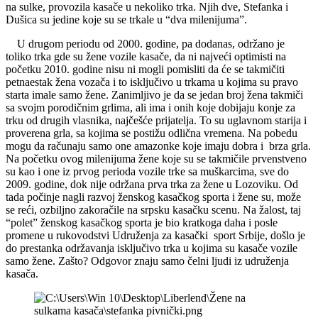
na sulke, provozila kasače u nekoliko trka. Njih dve, Stefanka i
Dušica su jedine koje su se trkale u “dva milenijuma”.
U drugom periodu od 2000. godine, pa dodanas, održano je
toliko trka gde su žene vozile kasače, da ni najveći optimisti na
početku 2010. godine nisu ni mogli pomisliti da će se takmičiti
petnaestak žena vozača i to isključivo u trkama u kojima su pravo
starta imale samo žene. Zanimljivo je da se jedan broj žena takmiči
sa svojm porodičnim grlima, ali ima i onih koje dobijaju konje za
trku od drugih vlasnika, najčešće prijatelja. To su uglavnom starija i
proverena grla, sa kojima se postižu odlična vremena. Na pobedu
mogu da računaju samo one amazonke koje imaju dobra i brza grla.
Na početku ovog milenijuma žene koje su se takmičile prvenstveno
su kao i one iz prvog perioda vozile trke sa muškarcima, sve do
2009. godine, dok nije održana prva trka za žene u Lozoviku. Od
tada počinje nagli razvoj ženskog kasačkog sporta i žene su, može
se reći, ozbiljno zakoračile na srpsku kasačku scenu. Na žalost, taj
“polet” ženskog kasačkog sporta je bio kratkoga daha i posle
promene u rukovodstvi Udruženja za kasački sport Srbije, došlo je
do prestanka održavanja isključivo trka u kojima su kasače vozile
samo žene. Zašto? Odgovor znaju samo čelni ljudi iz udruženja
kasača.