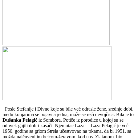
Posle Stefanije i Divne koje su bile već odrasle žene, srednje dobi,
među konjarima se pojavila jedna, može se reći devojčica. Bila je to
Dušanka Pelagić
iz Sombora. Potiče iz porodice u kojoj su se
oduvek gajili dobri kasači. Njen otac Lazar – Laza Pelagić je već
1950. godine sa grlom Strela učestvovao na trkama, da bi 1951. sa
možda najčuvenijim belcom-žeravom kod nas, Zlatanom, bio