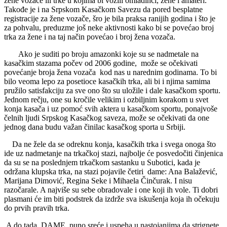
žene vozače ili trke u kojima bi vozili omladinci, žene i amateri.
Takođe je i na Srpskom Kasačkom Savezu da pored besplatne
registracije za žene vozače, šro je bila praksa ranijih godina i što je
za pohvalu, preduzme još neke aktivnosti kako bi se povećao broj
trka za žene i na taj način povećao i broj žena vozača.
Ako je suditi po broju amazonki koje su se nadmetale na
kasačkim stazama počev od 2006 godine, može se očekivati
povećanje broja žena vozača kod nas u narednim godinama. To bi
bilo veoma lepo za posetioce kasačkih trka, ali bi i njima samima
pružilo satisfakciju za sve ono što su uložile i dale kasačkom sportu.
Jednom rečju, one su kročile velikim i ozbiljnim korakom u svet
konja kasača i uz pomoć svih aktera u kasačkom sportu, ponajvoše
čelnih ljudi Srpskog Kasačkog saveza, može se očekivati da one
jednog dana budu važan činilac kasačkog sporta u Srbiji.
Da ne žele da se odreknu konja, kasačkih trka i svega onoga što
ide uz nadmetanje na trkačkoj stazi, najbolje će posvedočiti činjenica
da su se na poslednjem trkačkom sastanku u Subotici, kada je
održana klupska trka, na stazi pojavile četiri dame: Ana Balažević,
Marijana Dimović, Regina Seke i Mihaela Činčurak. I nisu
razočarale. A najviše su sebe obradovale i one koji ih vole. Ti dobri
plasmani će im biti podstrek da izdrže sva iskušenja koja ih očekuju
do prvih pravih trka.
A do tada, DAME, puno sreće i uspeha u nastojanjima da strignete