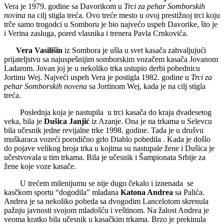
Vera je 1979. godine sa Davorikom u
Trci za pehar Somborskih
novina
na cilj stigla treća. Ovo treće mesto u ovoj prestižnoj trci koju
trče samo trogodci u Somboru je bio najvećo uspeh Davorike, što je
i Verina zasluga, pored vlasnika i trenera Pavla Crnkovića.
Vera Vasilišin
iz Sombora je ušla u svet kasača zahvaljujući
prijateljstvu sa najuspešnijim somborskim vozačem kasača Jovanom
Ladarom. Jovan joj je u nekoliko trka ustupio derbi pobednicu
Jortinu Wej. Najveći uspeh Vera je postigla 1982. godine u
Trci za
pehar Somborskih novena
sa Jortinom Wej, kada je na cilj stigla
treća.
Poslednja koja je nastupila u trci kasača do kraja dvadesetog
veka, bila je
Dušica Janjić
iz Azanje. Ona je na trkama u Selevcu
bila učesnik jedne revijalne trke 1998. godine. Tada je u drušvu
muškaraca vozeći porodično grlo Diablo pobedila . Kada je došlo
do pojave velikog broja trka u kojima su nastupale žene i Dušica je
učestvovala u tim trkama. Bila je učesnik i Šampionata Srbije za
žene koje voze kasače.
U trećem milenijumu se nije dugo čekalo i iznenada se
kasčkom sportu “dogodila” mlađana
Katona Andrea
sa Palića.
Andrea je sa nekoliko pobeda sa dvogodim Lancelotom skrenula
pažnju javnosti svojom mladošću i veštinom. Na žalost Andrea je
veoma kratko bila učesnik u kasačkim trkama. Brzo je prekinula