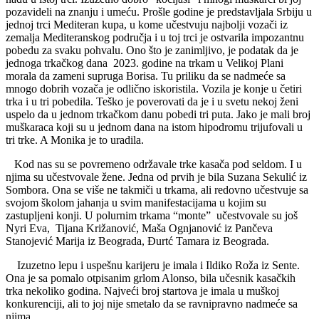
pozavideli na znanju i umeću. Prošle godine je predstavljala Srbiju u
jednoj trci Mediteran kupa, u kome učestvuju najbolji vozači iz
zemalja Mediteranskog područja i u toj trci je ostvarila impozantnu
pobedu za svaku pohvalu. Ono što je zanimljivo, je podatak da je
jednoga trkačkog dana 2023. godine na trkam u Velikoj Plani
morala da zameni supruga Borisa. Tu priliku da se nadmeće sa
mnogo dobrih vozača je odlično iskoristila. Vozila je konje u četiri
trka i u tri pobedila. Teško je poverovati da je i u svetu nekoj ženi
uspelo da u jednom trkačkom danu pobedi tri puta. Jako je mali broj
muškaraca koji su u jednom dana na istom hipodromu trijufovali u
tri trke. A Monika je to uradila.
Kod nas su se povremeno održavale trke kasača pod seldom. I u
njima su učestvovale žene. Jedna od prvih je bila Suzana Sekulić iz
Sombora. Ona se više ne takmiči u trkama, ali redovno učestvuje sa
svojom školom jahanja u svim manifestacijama u kojim su
zastupljeni konji. U polurnim trkama “monte” učestvovale su još
Nyri Eva, Tijana Križanović, Maša Ognjanović iz Pančeva
Stanojević Marija iz Beograda, Đurtć Tamara iz Beograda.
Izuzetno lepu i uspešnu karijeru je imala i Ildiko Roža iz Sente.
Ona je sa pomalo otpisanim grlom Alonso, bila učesnik kasačkih
trka nekoliko godina. Najveći broj startova je imala u muškoj
konkurenciji, ali to joj nije smetalo da se ravnipravno nadmeće sa
njima.