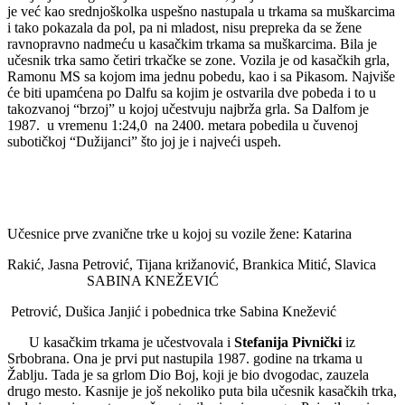
je već kao srednjoškolka uspešno nastupala u trkama sa muškarcima
i tako pokazala da pol, pa ni mladost, nisu prepreka da se žene
ravnopravno nadmeću u kasačkim trkama sa muškarcima. Bila je
učesnik trka samo četiri trkačke se zone. Vozila je od kasačkih grla,
Ramonu MS sa kojom ima jednu pobedu, kao i sa Pikasom. Najviše
će biti upamćena po Dalfu sa kojim je ostvarila dve pobeda i to u
takozvanoj “brzoj” u kojoj učestvuju najbrža grla. Sa Dalfom je
1987. u vremenu 1:24,0 na 2400. metara pobedila u čuvenoj
subotičkoj “Dužijanci” što joj je i najveći uspeh.
Učesnice prve zvanične trke u kojoj su vozile žene: Katarina
Rakić, Jasna Petrović, Tijana križanović, Brankica Mitić, Slavica
SABINA KNEŽEVIĆ
Petrović, Dušica Janjić i pobednica trke Sabina Knežević
U kasačkim trkama je učestvovala i
Stefanija Pivnički
iz
Srbobrana. Ona je prvi put nastupila 1987. godine na trkama u
Žablju. Tada je sa grlom Dio Boj, koji je bio dvogodac, zauzela
drugo mesto. Kasnije je još nekoliko puta bila učesnik kasačkih trka,