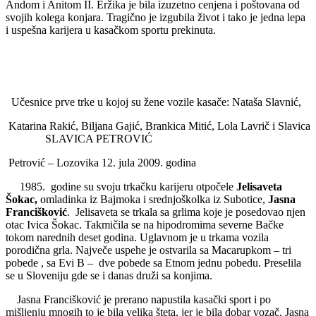
Andom i Anitom II. Eržika je bila izuzetno cenjena i poštovana od
svojih kolega konjara. Tragično je izgubila život i tako je jedna lepa
i uspešna karijera u kasačkom sportu prekinuta.
Učesnice prve trke u kojoj su žene vozile kasače: Nataša Slavnić,
Katarina Rakić, Biljana Gajić, Brankica Mitić, Lola Lavrič i Slavica
SLAVICA PETROVIĆ
Petrović – Lozovika 12. jula 2009. godina
1985. godine su svoju trkačku karijeru otpočele
Jelisaveta
Šokac,
omladinka iz Bajmoka i srednjoškolka iz Subotice,
Jasna
Francišković
. Jelisaveta se trkala sa grlima koje je posedovao njen
otac Ivica Šokac. Takmičila se na hipodromima severne Bačke
tokom narednih deset godina. Uglavnom je u trkama vozila
porodična grla. Največe uspehe je ostvarila sa Macarupkom – tri
pobede , sa Evi B – dve pobede sa Etnom jednu pobedu. Preselila
se u Sloveniju gde se i danas druži sa konjima.
Jasna Francišković je prerano napustila kasački sport i po
mišljenju mnogih to je bila velika šteta, jer je bila dobar vozač. Jasna