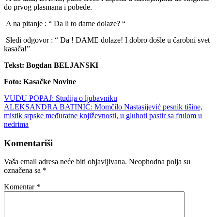
do prvog plasmana i pobede.
A na pitanje : “ Da li to dame dolaze? “
Sledi odgovor : “ Da ! DAME dolaze! I dobro došle u čarobni svet
kasača!”
Tekst: Bogdan BELJANSKI
Foto: Kasačke Novine
Navigacija
VUDU POPAJ: Studija o ljubavniku
ALEKSANDRA BATINIĆ: Momčilo Nastasijević pesnik tišine,
članaka
mistik srpske međuratne književnosti, u gluhoti pastir sa frulom u
nedrima
Komentariši
Vaša email adresa neće biti objavljivana.
Neophodna polja su
označena sa
*
Komentar
*