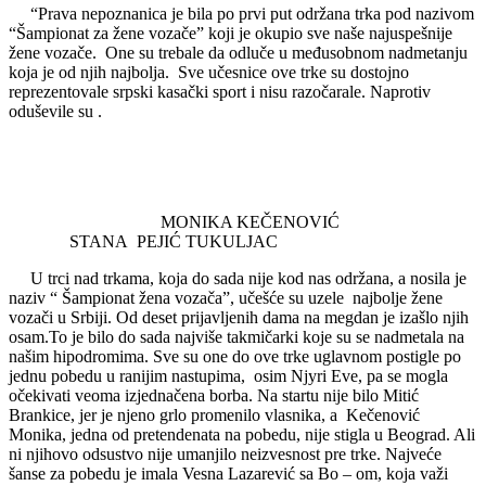
“Prava nepoznanica je bila po prvi put održana trka pod nazivom
“Šampionat za žene vozače” koji je okupio sve naše najuspešnije
žene vozače. One su trebale da odluče u međusobnom nadmetanju
koja je od njih najbolja. Sve učesnice ove trke su dostojno
reprezentovale srpski kasački sport i nisu razočarale. Naprotiv
oduševile su .
MONIKA KEČENOVIĆ
STANA PEJIĆ TUKULJAC
U trci nad trkama, koja do sada nije kod nas održana, a nosila je
naziv “ Šampionat žena vozača”, učešće su uzele najbolje žene
vozači u Srbiji. Od deset prijavljenih dama na megdan je izašlo njih
osam.To je bilo do sada najviše takmičarki koje su se nadmetala na
našim hipodromima. Sve su one do ove trke uglavnom postigle po
jednu pobedu u ranijim nastupima, osim Njyri Eve, pa se mogla
očekivati veoma izjednačena borba. Na startu nije bilo Mitić
Brankice, jer je njeno grlo promenilo vlasnika, a Kečenović
Monika, jedna od pretendenata na pobedu, nije stigla u Beograd. Ali
ni njihovo odsustvo nije umanjilo neizvesnost pre trke. Najveće
šanse za pobedu je imala Vesna Lazarević sa Bo – om, koja važi