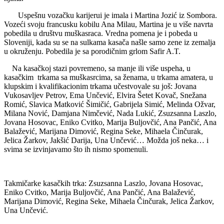
Uspešnu vozačku karijerui je imala i Martina Jozić iz Sombora.
Vozeći svoju francusku kobilu Ana Milau, Martina je u više navrta
pobedila u društvu muškasraca. Vredna pomena je i pobeda u
Sloveniji, kada su se na sulkama kasača našle samo zene iz zemalja
u okruženju. Pobedila je sa porodičnim grlom Safir A.T.
Na kasačkoj stazi povremeno, sa manje ili više uspeha, u
kasačkim trkama sa muškasrcima, sa ženama, u trkama amatera, u
klupskim i kvalifikacionim trkama učestvovale su još: Jovana
Vukosavljev Petrov, Ema Unčević, Elvira Šetet Kovač, Snežana
Romić, Slavica Matković Šimičić, Gabrijela Simić, Melinda Ožvar,
Milana Nović, Damjana Nimčević, Nada Lukić, Zsuzsanna Laszlo,
Jovana Hosovac, Eniko Cvitko, Marija Buljovčić, Ana Pančić, Ana
Balažević, Marijana Dimović, Regina Seke, Mihaela Činčurak,
Jelica Žarkov, Jakšić Darija, Una Unčević… Možda još neka… i
svima se izvinjavamo što ih nismo spomenuli.
Takmičarke kasačkih trka: Zsuzsanna Laszlo, Jovana Hosovac,
Eniko Cvitko, Marija Buljovčić, Ana Pančić, Ana Balažević,
Marijana Dimović, Regina Seke, Mihaela Činčurak, Jelica Žarkov,
Una Unčević.