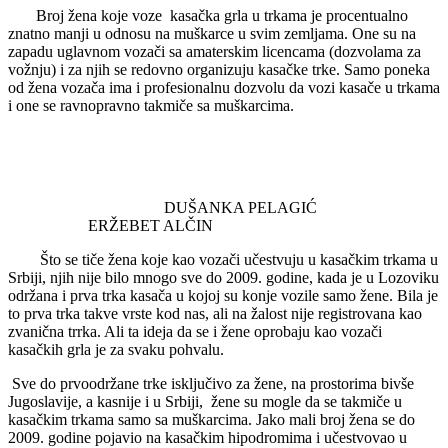
Broj žena koje voze kasačka grla u trkama je procentualno
znatno manji u odnosu na muškarce u svim zemljama. One su na
zapadu uglavnom vozači sa amaterskim licencama (dozvolama za
vožnju) i za njih se redovno organizuju kasačke trke. Samo poneka
od žena vozača ima i profesionalnu dozvolu da vozi kasače u trkama
i one se ravnopravno takmiče sa muškarcima.
DUŠANKA PELAGIĆ
ERŽEBET ALČIN
Što se tiče žena koje kao vozači učestvuju u kasačkim trkama u
Srbiji, njih nije bilo mnogo sve do 2009. godine, kada je u Lozoviku
održana i prva trka kasača u kojoj su konje vozile samo žene. Bila je
to prva trka takve vrste kod nas, ali na žalost nije registrovana kao
zvanična trrka. Ali ta ideja da se i žene oprobaju kao vozači
kasačkih grla je za svaku pohvalu.
Sve do prvoodržane trke isključivo za žene, na prostorima bivše
Jugoslavije, a kasnije i u Srbiji, žene su mogle da se takmiče u
kasačkim trkama samo sa muškarcima. Jako mali broj žena se do
2009. godine pojavio na kasačkim hipodromima i učestvovao u