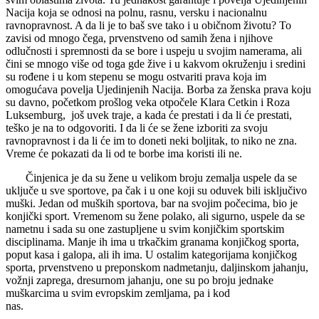
Nacija koja se odnosi na polnu, rasnu, versku i nacionalnu
ravnopravnost. A da li je to baš sve tako i u običnom životu? To
zavisi od mnogo čega, prvenstveno od samih žena i njihove
odlučnosti i spremnosti da se bore i uspeju u svojim namerama, ali
čini se mnogo više od toga gde žive i u kakvom okruženju i sredini
su rođene i u kom stepenu se mogu ostvariti prava koja im
omogućava povelja Ujedinjenih Nacija. Borba za ženska prava koju
su davno, početkom prošlog veka otpočele Klara Cetkin i Roza
Luksemburg, još uvek traje, a kada će prestati i da li će prestati,
teško je na to odgovoriti. I da li će se žene izboriti za svoju
ravnopravnost i da li će im to doneti neki boljitak, to niko ne zna.
Vreme će pokazati da li od te borbe ima koristi ili ne.
Činjenica je da su žene u velikom broju zemalja uspele da se
uključe u sve sportove, pa čak i u one koji su oduvek bili isključivo
muški. Jedan od muških sportova, bar na svojim počecima, bio je
konjički sport. Vremenom su žene polako, ali sigurno, uspele da se
nametnu i sada su one zastupljene u svim konjičkim sportskim
disciplinama. Manje ih ima u trkačkim granama konjičkog sporta,
poput kasa i galopa, ali ih ima. U ostalim kategorijama konjičkog
sporta, prvenstveno u preponskom nadmetanju, daljinskom jahanju,
vožnji zaprega, dresurnom jahanju, one su po broju jednake
muškarcima u svim evropskim zemljama, pa i kod
nas.