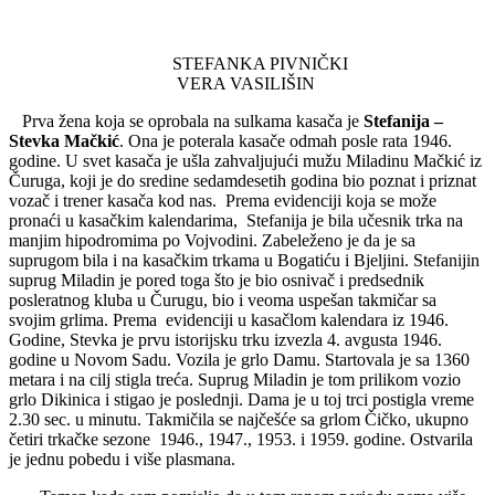
STEFANKA PIVNIČKI
VERA VASILIŠIN
Prva žena koja se oprobala na sulkama kasača je
Stefanija –
Stevka Mačkić
. Ona je poterala kasače odmah posle rata 1946.
godine. U svet kasača je ušla zahvaljujući mužu Miladinu Mačkić iz
Čuruga, koji je do sredine sedamdesetih godina bio poznat i priznat
vozač i trener kasača kod nas. Prema evidenciji koja se može
pronaći u kasačkim kalendarima, Stefanija je bila učesnik trka na
manjim hipodromima po Vojvodini. Zabeleženo je da je sa
suprugom bila i na kasačkim trkama u Bogatiću i Bjeljini. Stefanijin
suprug Miladin je pored toga što je bio osnivač i predsednik
posleratnog kluba u Čurugu, bio i veoma uspešan takmičar sa
svojim grlima. Prema evidenciji u kasačlom kalendara iz 1946.
Godine, Stevka je prvu istorijsku trku izvezla 4. avgusta 1946.
godine u Novom Sadu. Vozila je grlo Damu. Startovala je sa 1360
metara i na cilj stigla treća. Suprug Miladin je tom prilikom vozio
grlo Dikinica i stigao je poslednji. Dama je u toj trci postigla vreme
2.30 sec. u minutu. Takmičila se najčešće sa grlom Čičko, ukupno
četiri trkačke sezone 1946., 1947., 1953. i 1959. godine. Ostvarila
je jednu pobedu i više plasmana.