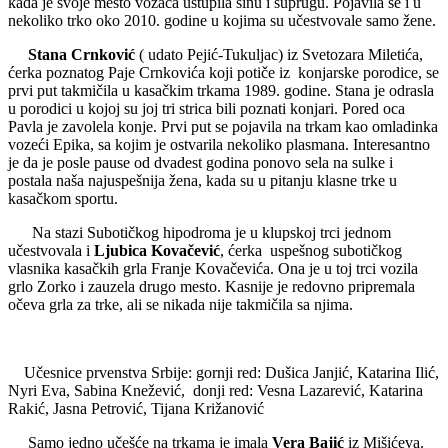
kada je svoje mesto vozača ustupila sinu i suprugu. Pojavila se i u
nekoliko trko oko 2010. godine u kojima su učestvovale samo žene.
Stana Crnković
( udato Pejić-Tukuljac) iz Svetozara Miletića,
ćerka poznatog Paje Crnkovića koji potiče iz konjarske porodice, se
prvi put takmičila u kasačkim trkama 1989. godine. Stana je odrasla
u porodici u kojoj su joj tri strica bili poznati konjari. Pored oca
Pavla je zavolela konje. Prvi put se pojavila na trkam kao omladinka
vozeći Epika, sa kojim je ostvarila nekoliko plasmana. Interesantno
je da je posle pause od dvadest godina ponovo sela na sulke i
postala naša najuspešnija žena, kada su u pitanju klasne trke u
kasačkom sportu.
Na stazi Subotičkog hipodroma je u klupskoj trci jednom
učestvovala i
Ljubica Kovačević
, ćerka uspešnog subotičkog
vlasnika kasačkih grla Franje Kovačevića. Ona je u toj trci vozila
grlo Zorko i zauzela drugo mesto. Kasnije je redovno pripremala
očeva grla za trke, ali se nikada nije takmičila sa njima.
Učesnice prvenstva Srbije: gornji red: Dušica Janjić, Katarina Ilić,
Nyri Eva, Sabina Knežević, donji red: Vesna Lazarević, Katarina
Rakić, Jasna Petrović, Tijana Križanović
Samo jedno učešće na trkama je imala
Vera Bajić
iz Mišićeva.