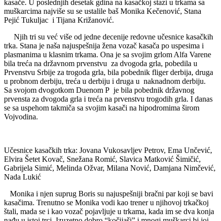
kasače. U poslednjih desetak gdina na kasačkoj stazi u trkama sa
muškarcima najviše su se ustalile baš Monika Kečenović, Stana
Pejić Tukuljac i Tijana Križanović.
Njih tri su već više od jedne decenije redovne učesnice kasačkih
trka. Stana je naša najuspešnija žena vozač kasača po uspesima i
plasmanima u klasnim trkama. Ona je sa svojim grlom Alfa Varene
bila treća na državnom prvenstvu za dvogoda grla, pobedila u
Prvenstvu Srbije za trogoda grla, bila pobednik fliger derbija, druga
u probnom derbiju, treća u derbiju i druga u naknadnom derbiju.
Sa svojom dvogotkom Duenom P je bila pobednik državnog
prvensta za dvogoda grla i treća na prvenstvu trogodih grla. I danas
se sa uspehom takmiča sa svojim kasači na hipodromima širom
Vojvodina.
Učesnice kasačkih trka: Jovana Vukosavljev Petrov, Ema Unčević,
Elvira Šetet Kovač, Snežana Romić, Slavica Matković Šimičić,
Gabrijela Simić, Melinda Ožvar, Milana Nović, Damjana Nimčević,
Nada Lukić
Monika i njen suprug Boris su najuspešniji bračni par koji se bavi
kasačima. Trenutno se Monika vodi kao trener u njihovoj trkačkoj
štali, mada se i kao vozač pojavljuje u trkama, kada im se dva konja
nađu u istoj trci. Izuzetno dobro “kočijaši” i mnogi muškarci bi joj