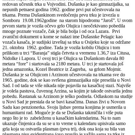
redovan učesnik trka u Vojvodini. Dušanka je kao gimnazijalka, sa
nepunih petnaest godina 1962. godine prvi put učestvovala na
trkama. Prema Dušankinom svedočenju prvu trku je izvezla u
Somboru 19.08.1962godine na starom hipodromu “Jaroš”. U svom
prvom startu je vozila očevo grlo Olujica i neočekivano pobedila
mnoge poznate vozače, čak je bila bolja i od oca Lazara. Prvi
zvanični dokument u kome se nalazi ime Dušasnke Pelagic kao
vozača kasača, je sudijski izveštaj sa trka u Osijeku koje su održane
21. oktobra 1962. godine. Tada je vozila kobilu Olujicu i tom
prilikom u trci “Baranja” stigla četvrta u vremenu 1.36,7 iza Citusa,
Nidolke i Lapora. U ovoj trci je Olujica sa Dušankom davala 80
metara “fore” i startovala sa 2180 metara. U trci je startovala još
jedna amazonka, Kozel Beatrice iz Zagreba, sa grlom Mojmir.
Dušanka je sa Olujicom i Arzinom učestvovala na trkama sve do
1965. godine, dok se kao svršena gimnazijalka nije preselila u Novi
Sad. I od tada se više nikada nije pojavila na kasačkoj stazi. Najviše
je volela pastuva, čuvenog Arzina, sa kojim je takođe ostvarila jednu
pobedu. Rastanak sa Arzinom je teško podnela. Odlaskom na studije
u Novi Sad je prestala da se bavi kasačima. Danas živi u Novom
Sadu kao penzionerka. Svoju ljubav prema konjima je usmerila u
humanitarni rad. Moguće je da se Dušanka takmičila i više puta
nego što je to zabeleženu u kasačkim kalendarima. Na to nam
ukazuje činjenica da su se u to vreme u kalendaru upisivala samo
grla koja su ostvarila plasman (prva tri), dok ona koja su bila van
plasmana nisu evidentirana (ovo pravilo je važilo sama za trke iz