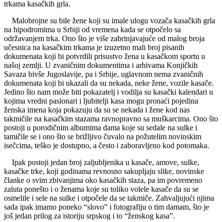
trkama kasačkih grla.
Malobrojne su bile žene koji su imale ulogu vozača kasačkih grla
na hipodromima u Srbiji od vremena kada se otpočelo sa
održavanjem trka. Ono što je više zabrinjavajuće od malog broja
učesnica na kasačkim trkama je izuzetno mali broj pisanih
dokumenata koji bi potvrdili prisustvo žena u kasačkom sportu u
našoj zemlji. U zvaničnim dokumentima i arhivama Konjičkih
Savaza bivše Jugoslavije, pa i Srbije, uglavnom nema zvaničnih
dokumenata koji bi ukazali da su nekada, neke žene, vozile kasače.
Jedino što nam može biti pokazatelj i vodilja su kasački kalendari u
kojima vredni pasionari i ljubitelji kasa mogu pronaći pojedina
ženska imena koja pokazuju da su se nekada i žene kod nas
takmičile na kasačkim stazama ravnopravno sa muškarcima. Ono što
postoji u porodičnim albumima dama koje su sedale na sulke i
tamičile se i ono što se brižljivo čuvalo na požutelim novinskim
isečcima, teško je dostupno, a često i zaboravljeno kod potomaka.
Ipak postoji jedan broj zaljubljenika u kasače, amove, sulke,
kasačke trke, koji godinama revnosno sakupljaju slike, novinske
članke o svim zbivanjima oko kasačkih staza, pa im povremeno
zaluta ponešto i o ženama koje su toliko volele kasače da su se
osmelile i sele na sulke i otpočele da se takmiče. Zahvaljujući njima
sada ipak imamo poneko “slovo” i fotografiju o tim damam, što je
još jedan prilog za istoriju srpskog i to “ženskog kasa”.