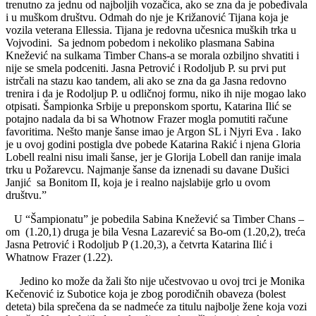
trenutno za jednu od najboljih vozačica, ako se zna da je pobeđivala
i u muškom društvu. Odmah do nje je Križanović Tijana koja je
vozila veterana Ellessia. Tijana je redovna učesnica muških trka u
Vojvodini. Sa jednom pobedom i nekoliko plasmana Sabina
Knežević na sulkama Timber Chans-a se morala ozbiljno shvatiti i
nije se smela podceniti. Jasna Petrović i Rodoljub P. su prvi put
istrčali na stazu kao tandem, ali ako se zna da ga Jasna redovno
trenira i da je Rodoljup P. u odličnoj formu, niko ih nije mogao lako
otpisati. Šampionka Srbije u preponskom sportu, Katarina Ilić se
potajno nadala da bi sa Whotnow Frazer mogla pomutiti račune
favoritima. Nešto manje šanse imao je Argon SL i Njyri Eva . Iako
je u ovoj godini postigla dve pobede Katarina Rakić i njena Gloria
Lobell realni nisu imali šanse, jer je Glorija Lobell dan ranije imala
trku u Požarevcu. Najmanje šanse da iznenadi su davane Dušici
Janjić sa Bonitom II, koja je i realno najslabije grlo u ovom
društvu.”
U “Šampionatu” je pobedila Sabina Knežević sa Timber Chans –
om (1.20,1) druga je bila Vesna Lazarević sa Bo-om (1.20,2), treća
Jasna Petrović i Rodoljub P (1.20,3), a četvrta Katarina Ilić i
Whatnow Frazer (1.22).
Jedino ko može da žali što nije učestvovao u ovoj trci je Monika
Kečenović iz Subotice koja je zbog porodičnih obaveza (bolest
deteta) bila sprečena da se nadmeće za titulu najbolje žene koja vozi