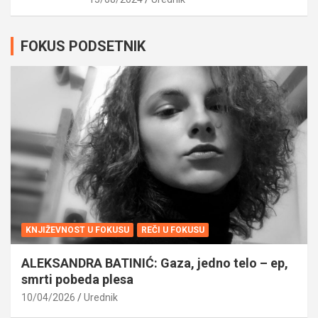
FOKUS PODSETNIK
KNJIŽEVNOST U FOKUSU
REČI U FOKUSU
ALEKSANDRA BATINIĆ: Gaza, jedno telo – ep,
smrti pobeda plesa
10/04/2026
Urednik