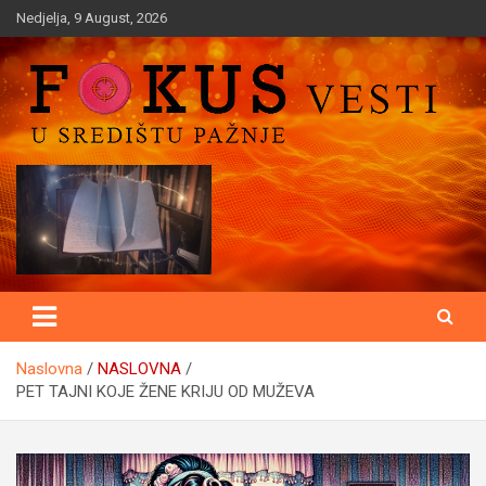
Skip
Nedjelja, 9 August, 2026
to
content
U središtu pažnje
Fokusvesti
Naslovna
NASLOVNA
PET TAJNI KOJE ŽENE KRIJU OD MUŽEVA