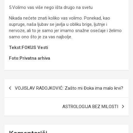
5.Volimo vas više nego išta drugo na svetu
Nikada nećete znati koliko vas volimo. Ponekad, kao
supruge, naša ljubav se javlja u obliku brige, ljutnje i
nervoze, ali to je samo jer imamo snažne osećaje i želimo
samo ono što je za vas najbolje.
Tekst:FOKUS Vesti
Foto:Privatna arhiva
Navigacija
VOJISLAV RADOJKOVIĆ: Zašto mi Đoka ima malo krvi?
članaka
ASTROLOGIJA BEZ MILOSTI