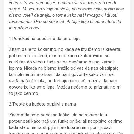
volimo tražiti pomoć jer mislimo da sve možemo rešiti
same. Mi volimo svoje muževe, no postoje neke stvari koje
bismo voleli da znaju, o tome kako naši mozgovi i životi
funkcionišu. Ovo su neke od tih tajni koje bi žene htele da
ih muževi znaju.
1.Ponekad ne osećamo da smo lepe
Znam da je to šokantno, no kada se izvučemo iz kreveta,
pobrinemo za decu, očistimo kuću i zaboravimo se
istuširati do večeri, tada se ne osećamo bajno, kamoli
lepima. Nikada ne bismo tražile od vas da nas obasipate
komplimentima o kosi i da nam govorite kako vam se
sviđa naša šminka, no trebaju nam naši muževi da nam
govore koliko smo lepe. Možda nećemo to priznati, no mi
to jako cenimo.
2.Trebte da budete strpljivi s nama
Znamo da smo ponekad teške i da ne razumete u
potpunosti kako naš um funkcioniše, ali neopisivo cenimo
kada ste s nama strpljivi i pristupate nam puni ljubavi.
Imamo mnogo odgovornosti, a ponekada zadamo previše