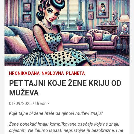
HRONIKA DANA
NASLOVNA
PLANETA
PET TAJNI KOJE ŽENE KRIJU OD
MUŽEVA
01/09/2025
Urednik
Koje tajne bi žene htele da njihovi muževi znaju?
Žene ponekad imaju komplikovane osećaje koje ne znaju
objasniti. Ne želimo ispasti nepristojne ili bezobrazne, i ne