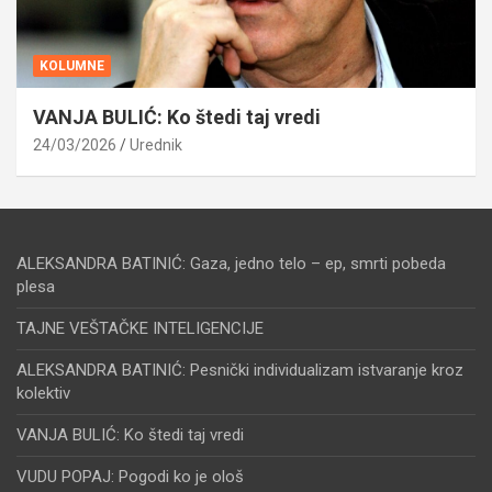
KOLUMNE
VANJA BULIĆ: Ko štedi taj vredi
24/03/2026
Urednik
ALEKSANDRA BATINIĆ: Gaza, jedno telo – ep, smrti pobeda
plesa
TAJNE VEŠTAČKE INTELIGENCIJE
ALEKSANDRA BATINIĆ: Pesnički individualizam istvaranje kroz
kolektiv
VANJA BULIĆ: Ko štedi taj vredi
VUDU POPAJ: Pogodi ko je ološ