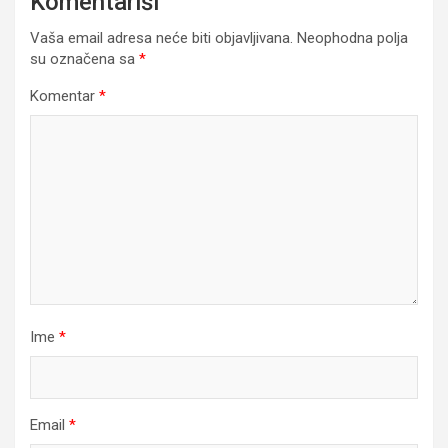
Komentariši
Vaša email adresa neće biti objavljivana.
Neophodna polja
su označena sa
*
Komentar
*
Ime
*
Email
*