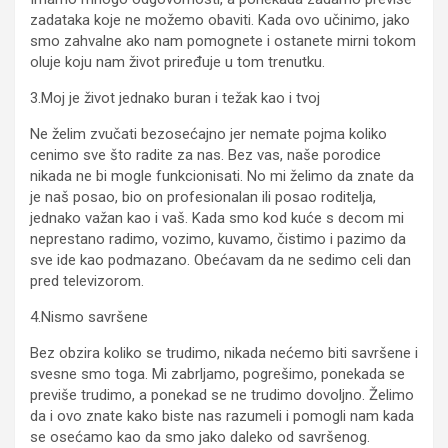
zadataka koje ne možemo obaviti. Kada ovo učinimo, jako
smo zahvalne ako nam pomognete i ostanete mirni tokom
oluje koju nam život priređuje u tom trenutku.
3.Moj je život jednako buran i težak kao i tvoj
Ne želim zvučati bezosećajno jer nemate pojma koliko
cenimo sve što radite za nas. Bez vas, naše porodice
nikada ne bi mogle funkcionisati. No mi želimo da znate da
je naš posao, bio on profesionalan ili posao roditelja,
jednako važan kao i vaš. Kada smo kod kuće s decom mi
neprestano radimo, vozimo, kuvamo, čistimo i pazimo da
sve ide kao podmazano. Obećavam da ne sedimo celi dan
pred televizorom.
4.Nismo savršene
Bez obzira koliko se trudimo, nikada nećemo biti savršene i
svesne smo toga. Mi zabrljamo, pogrešimo, ponekada se
previše trudimo, a ponekad se ne trudimo dovoljno. Želimo
da i ovo znate kako biste nas razumeli i pomogli nam kada
se osećamo kao da smo jako daleko od savršenog.