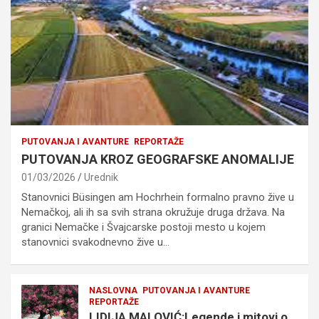
PUTOVANJA I AVANTURE
REPORTAŽE
PUTOVANJA KROZ GEOGRAFSKE ANOMALIJE
01/03/2026
Urednik
Stanovnici Büsingen am Hochrhein formalno pravno žive u
Nemačkoj, ali ih sa svih strana okružuje druga država. Na
granici Nemačke i Švajcarske postoji mesto u kojem
stanovnici svakodnevno žive u…
NASLOVNA
PUTOVANJA I AVANTURE
REPORTAŽE
LIDIJA MALOVIĆ:Legende i mitovi o