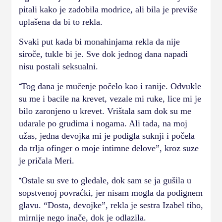
pitali kako je zadobila modrice, ali bila je previše
uplašena da bi to rekla.
Svaki put kada bi monahinjama rekla da nije
siroče, tukle bi je. Sve dok jednog dana napadi
nisu postali seksualni.
Tog dana je mučenje počelo kao i ranije. Odvukle
“
su me i bacile na krevet, vezale mi ruke, lice mi je
bilo zaronjeno u krevet. Vrištala sam dok su me
udarale po grudima i nogama. Ali tada, na moj
užas, jedna devojka mi je podigla suknji i počela
da trlja ofinger o moje intimne delove”, kroz suze
je pričala Meri.
Ostale su sve to gledale, dok sam se ja gušila u
“
sopstvenoj povraćki, jer nisam mogla da podignem
glavu. “Dosta, devojke”, rekla je sestra Izabel tiho,
mirnije nego inače, dok je odlazila.