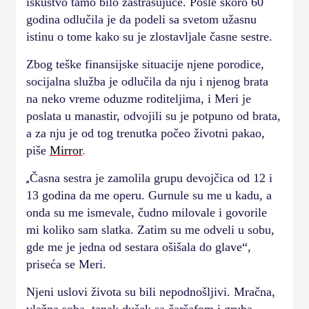
iskustvo tamo bilo zastrašujuće. Posle skoro 60
godina odlučila je da podeli sa svetom užasnu
istinu o tome kako su je zlostavljale časne sestre.
Zbog teške finansijske situacije njene porodice,
socijalna služba je odlučila da nju i njenog brata
na neko vreme oduzme roditeljima, i Meri je
poslata u manastir, odvojili su je potpuno od brata,
a za nju je od tog trenutka počeo životni pakao,
piše
Mirror
.
Časna sestra je zamolila grupu devojčica od 12 i
„
13 godina da me operu. Gurnule su me u kadu, a
onda su me ismevale, čudno milovale i govorile
mi koliko sam slatka. Zatim su me odveli u sobu,
gde me je jedna od sestara ošišala do glave“,
priseća se Meri.
Njeni uslovi života su bili nepodnošljivi. Mračna,