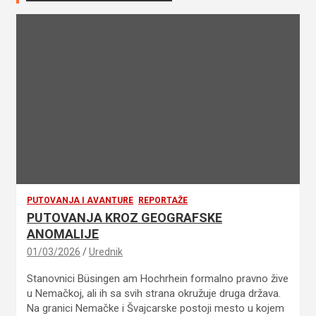
PUTOVANJA I AVANTURE
REPORTAŽE
PUTOVANJA KROZ GEOGRAFSKE
ANOMALIJE
01/03/2026
Urednik
Stanovnici Büsingen am Hochrhein formalno pravno žive
u Nemačkoj, ali ih sa svih strana okružuje druga država.
Na granici Nemačke i Švajcarske postoji mesto u kojem