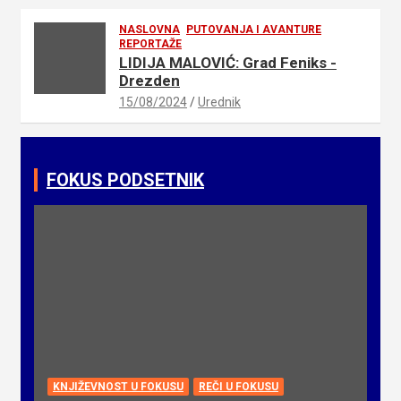
NASLOVNA
PUTOVANJA I AVANTURE
REPORTAŽE
LIDIJA MALOVIĆ: Grad Feniks -
Drezden
15/08/2024
Urednik
FOKUS PODSETNIK
KNJIŽEVNOST U FOKUSU
REČI U FOKUSU