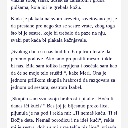
vlažna soba, tanak dušek sa čaršafom i gruba
pidžama, koja joj je grebala kožu.
Kada je plakala na svom krevetu, savetovano joj je
da prestane pre nego što se sestre vrate, zbog toga
što bi je sestre, koje bi trebalo da paze na nju,
svaki put kada bi plakala kažnjavale.
Svakog dana su nas budili u 6 ujutru i terale da
„
peremo podove. Ako smo propustili mesto, tukle
bi nas. Bila sam toliko iscrpljena i osećala sam kao
da će se moje telo srušiti “, kaže Meri. Ona je
jednom prilikom skupila hrabrosti da razgovara sa
jednom od sestara, sestrom Izabel.
Skupila sam svu svoju hrabrost i pitala:„ Hoću li
„
danas ići kući? “ Bes joj je bljesnuo preko lica,
pljunula je na pod i rekla mi: „Ti nemaš kuću. Ti si
Božje dete. Nemaš porodicu i ne ideš kući“, rekla
mi je sestra, dok su mi suze tekle niz lice“, priseća