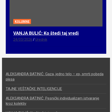
KOLUMNE
VANJA BULIĆ: Ko štedi taj vredi
24/03/2026
Urednik
ALEKSANDRA BATINIĆ: Gaza, jedno telo – ep, smrti pobeda
plesa
TAJNE VEŠTAČKE INTELIGENCIJE
ALEKSANDRA BATINIĆ: Pesnički individualizam istvaranje
kroz kolektiv