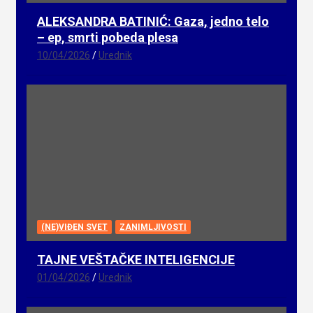
ALEKSANDRA BATINIĆ: Gaza, jedno telo
– ep, smrti pobeda plesa
10/04/2026
Urednik
(NE)VIĐEN SVET
ZANIMLJIVOSTI
TAJNE VEŠTAČKE INTELIGENCIJE
01/04/2026
Urednik