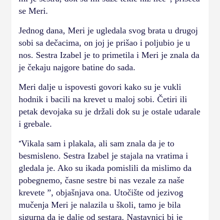
se Meri.
Jednog dana, Meri je ugledala svog brata u drugoj
sobi sa dečacima, on joj je prišao i poljubio je u
nos. Sestra Izabel je to primetila i Meri je znala da
je čekaju najgore batine do sada.
Meri dalje u ispovesti govori kako su je vukli
hodnik i bacili na krevet u maloj sobi. Četiri ili
petak devojaka su je držali dok su je ostale udarale
i grebale.
Vikala sam i plakala, ali sam znala da je to
“
besmisleno. Sestra Izabel je stajala na vratima i
gledala je. Ako su ikada pomislili da mislimo da
pobegnemo, časne sestre bi nas vezale za naše
krevete ”, objašnjava ona. Utočište od jezivog
mučenja Meri je nalazila u školi, tamo je bila
sigurna da je dalje od sestara. Nastavnici bi je