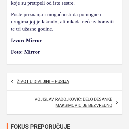
koje su pretrpeli od iste sestre.
Posle priznanja i mogućnosti da pomogne i
drugima joj je laknulo, ali nikada neće zaboraviti
te tri užasne godine.
Izvor: Mirror
Foto: Mirror
Navigacija
ŽIVOT U DIVLJINI – RUSIJA
članaka
VOJISLAV RADOJKOVIĆ: DELO DESANKE
MAKSIMOVIĆ JE BEZVREDNO
FOKUS PREPORUČUJE