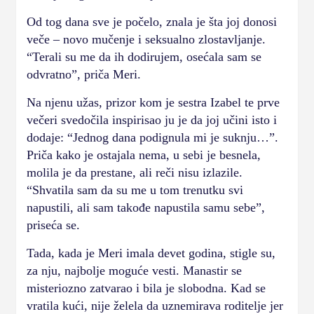
Od tog dana sve je počelo, znala je šta joj donosi
veče – novo mučenje i seksualno zlostavljanje.
“Terali su me da ih dodirujem, osećala sam se
odvratno”, priča Meri.
Na njenu užas, prizor kom je sestra Izabel te prve
večeri svedočila inspirisao ju je da joj učini isto i
dodaje: “Jednog dana podignula mi je suknju…”.
Priča kako je ostajala nema, u sebi je besnela,
molila je da prestane, ali reči nisu izlazile.
“Shvatila sam da su me u tom trenutku svi
napustili, ali sam takođe napustila samu sebe”,
priseća se.
Tada, kada je Meri imala devet godina, stigle su,
za nju, najbolje moguće vesti. Manastir se
misteriozno zatvarao i bila je slobodna. Kad se
vratila kući, nije želela da uznemirava roditelje jer