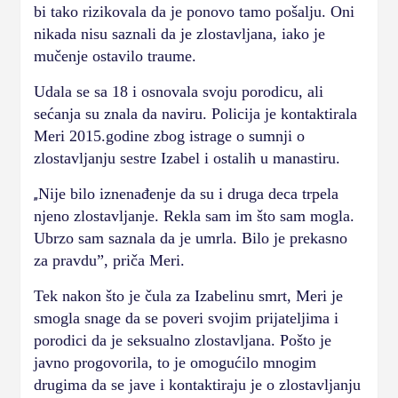
bi tako rizikovala da je ponovo tamo pošalju. Oni
nikada nisu saznali da je zlostavljana, iako je
mučenje ostavilo traume.
Udala se sa 18 i osnovala svoju porodicu, ali
sećanja su znala da naviru. Policija je kontaktirala
Meri 2015.godine zbog istrage o sumnji o
zlostavljanju sestre Izabel i ostalih u manastiru.
Nije bilo iznenađenje da su i druga deca trpela
„
njeno zlostavljanje. Rekla sam im što sam mogla.
Ubrzo sam saznala da je umrla. Bilo je prekasno
za pravdu”, priča Meri.
Tek nakon što je čula za Izabelinu smrt, Meri je
smogla snage da se poveri svojim prijateljima i
porodici da je seksualno zlostavljana. Pošto je
javno progovorila, to je omogućilo mnogim
drugima da se jave i kontaktiraju je o zlostavljanju