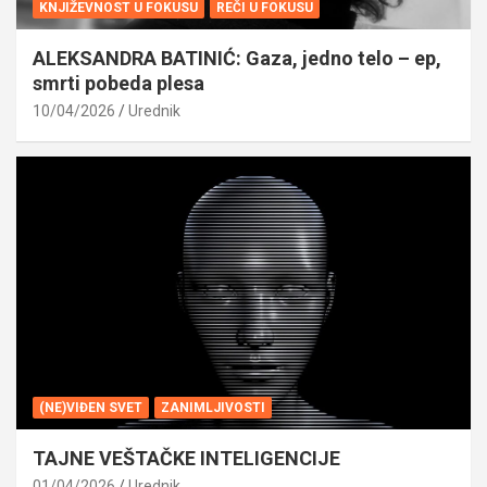
KNJIŽEVNOST U FOKUSU
REČI U FOKUSU
ALEKSANDRA BATINIĆ: Gaza, jedno telo – ep,
smrti pobeda plesa
10/04/2026
Urednik
(NE)VIĐEN SVET
ZANIMLJIVOSTI
TAJNE VEŠTAČKE INTELIGENCIJE
01/04/2026
Urednik