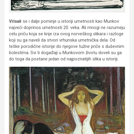
Vrisak
se i dalje pominje u istoriji umetnosti kao Munkov
najveći doprinos umetnosti 20. veka. Ali mnogi ne razumeju
celu priču koja se krije iza ovog norveškog slikara i razloge
koji su ga naveli da stvori vrhunska umetnička dela. Od
teške porodične istorije do njegove tužne priče s duševnim
bolestima. Svi ti događaji u Munkovom životu doveli su ga
do toga da postane jedan od najpoznatijih slika u istoriji.