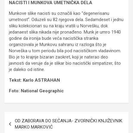
NACISTI I MUNKOVA UMETNIČKA DELA
Munkove slike nacisti su označili kao “degenerisanu
umetnost”. Oduzeli su 82 njegova dela. Sedamdeset i jednu
sliku kolekcionari su na kraju vratili u Norvešku, dok
jedanaest slika nikada nije pronađeno. Munk je umro 1940
godine da ironija bude veća nacistička stranka
organizovala je Munkovu sahranu iz razloga što je
Norveška u tom periodu bila pod nacističkom vladavinom.
Bio je to krajnje bizaran zaokret, koji je naterao deo
javnosti da veruje da je slikar bio nacistički simpatizer, što
je daleko od istine.
Tekst: Karlo ASTRAHAN
Foto: National Geographic
Navigacija
OD ZABORAVA DO SEĆANJA- ZVORNIČKI KNJIŽEVNIK
članaka
MARKO MARKOVIĆ