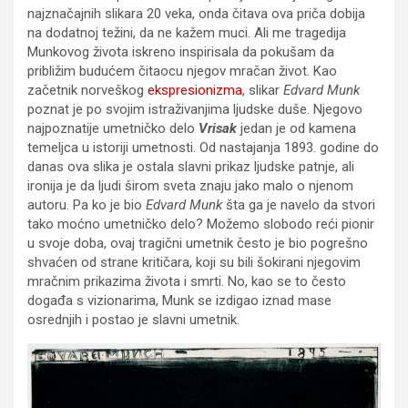
najznačajnih slikara 20 veka, onda čitava ova priča dobija
na dodatnoj težini, da ne kažem muci. Ali me tragedija
Munkovog života iskreno inspirisala da pokušam da
približim budućem čitaocu njegov mračan život. Kao
začetnik norveškog
ekspresionizma
, slikar
Edvard Munk
poznat je po svojim istraživanjima ljudske duše. Njegovo
najpoznatije umetničko delo
Vrisak
jedan je od kamena
temeljca u istoriji umetnosti. Od nastajanja 1893. godine do
danas ova slika je ostala slavni prikaz ljudske patnje, ali
ironija je da ljudi širom sveta znaju jako malo o njenom
autoru. Pa ko je bio
Edvard Munk
šta ga je navelo da stvori
tako moćno umetničko delo? Možemo slobodo reći pionir
u svoje doba, ovaj tragični umetnik često je bio pogrešno
shvaćen od strane kritičara, koji su bili šokirani njegovim
mračnim prikazima života i smrti. No, kao se to često
događa s vizionarima, Munk se izdigao iznad mase
osrednjih i postao je slavni umetnik.