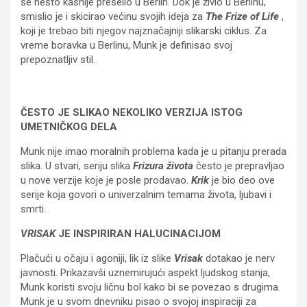
se nešto kasnije preselio u Berlin. Dok je živio u Berlinu,
smislio je i skicirao većinu svojih ideja za
The Frize of Life
,
koji je trebao biti njegov najznačajniji slikarski ciklus. Za
vreme boravka u Berlinu, Munk je definisao svoj
prepoznatljiv stil.
ČESTO JE SLIKAO NEKOLIKO VERZIJA ISTOG
UMETNIČKOG DELA
Munk nije imao moralnih problema kada je u pitanju prerada
slika. U stvari, seriju slika
Frizura života
često je prepravljao
u nove verzije koje je posle prodavao.
Krik
je bio deo ove
serije koja govori o univerzalnim temama života, ljubavi i
smrti.
VRISAK
JE INSPIRIRAN HALUCINACIJOM
Plačući u očaju i agoniji, lik iz slike
Vrisak
dotakao je nerv
javnosti. Prikazavši uznemirujući aspekt ljudskog stanja,
Munk koristi svoju ličnu bol kako bi se povezao s drugima.
Munk je u svom dnevniku pisao o svojoj inspiraciji za