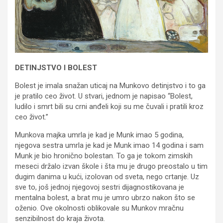
DETINJSTVO I BOLEST
Bolest je imala snažan uticaj na Munkovo detinjstvo i to ga
je pratilo ceo život. U stvari, jednom je napisao “Bolest,
ludilo i smrt bili su crni anđeli koji su me čuvali i pratili kroz
ceo život.”
Munkova majka umrla je kad je Munk imao 5 godina,
njegova sestra umrla je kad je Munk imao 14 godina i sam
Munk je bio hronično bolestan. To ga je tokom zimskih
meseci držalo izvan škole i šta mu je drugo preostalo u tim
dugim danima u kući, izolovan od sveta, nego crtanje. Uz
sve to, još jednoj njegovoj sestri dijagnostikovana je
mentalna bolest, a brat mu je umro ubrzo nakon što se
oženio. Ove okolnosti oblikovale su Munkov mračnu
senzibilnost do kraja života.