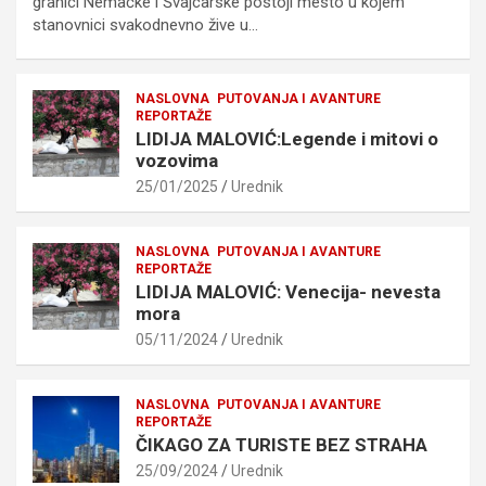
granici Nemačke i Švajcarske postoji mesto u kojem
stanovnici svakodnevno žive u…
NASLOVNA
PUTOVANJA I AVANTURE
REPORTAŽE
LIDIJA MALOVIĆ:Legende i mitovi o
vozovima
25/01/2025
Urednik
NASLOVNA
PUTOVANJA I AVANTURE
REPORTAŽE
LIDIJA MALOVIĆ: Venecija- nevesta
mora
05/11/2024
Urednik
NASLOVNA
PUTOVANJA I AVANTURE
REPORTAŽE
ČIKAGO ZA TURISTE BEZ STRAHA
25/09/2024
Urednik