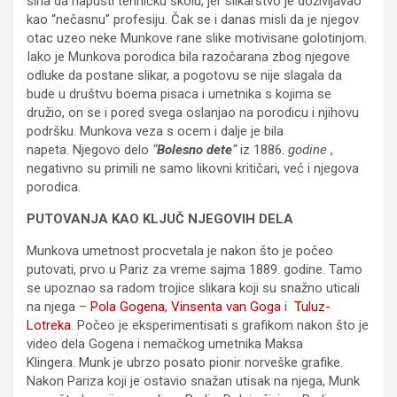
sina da napusti tehničku školu, jer slikarstvo je doživljavao
kao “nečasnu” profesiju. Čak se i danas misli da je njegov
otac uzeo neke Munkove rane slike motivisane golotinjom.
Iako je Munkova porodica bila razočarana zbog njegove
odluke da postane slikar, a pogotovu se nije slagala da
bude u društvu boema pisaca i umetnika s kojima se
družio, on se i pored svega oslanjao na porodicu i njihovu
podršku. Munkova veza s ocem i dalje je bila
napeta. Njegovo delo
“
Bolesno dete
“
iz 1886.
godine
,
negativno su primili ne samo likovni kritičari, već i njegova
porodica.
PUTOVANJA KAO KLJUČ NJEGOVIH DELA
Munkova umetnost procvetala je nakon što je počeo
putovati, prvo u Pariz za vreme sajma 1889. godine. Tamo
se upoznao sa radom trojice slikara koji su snažno uticali
na njega –
Pola Gogena
,
Vinsenta van Goga
i
Tuluz-
Lotreka
. Počeo je eksperimentisati s grafikom nakon što je
video dela Gogena i nemačkog umetnika Maksa
Klingera. Munk je ubrzo posato pionir norveške grafike.
Nakon Pariza koji je ostavio snažan utisak na njega, Munk