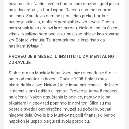
čuvenu sliku. “Jedne večeri hodao sam stazom, grad je bio
na jednoj strani, a fjord ispod. Osećao sam se umorno i
bolesno. Zaustavio sam se i pogledao preko fjorda –
sunce je zalazilo, a oblaci postajali krvavo crveni. Osetio
sam vrisak kako prolazi kroz prirodu; činilo mi se da čujem
vrisak. Naslikao sam ovu sliku, naslikao oblake kao stvarnu
krv. Boja je vrisnula. Taj trenutak me je inspirisao da
naslikam
Vrisak
.
”
PROVEO JE 8 MESECI U INSTITUTU ZA MENTALNO
ZDRAVLJE
S obzirom na Munkov buran život, nije iznenađenje što je
patio od mentalnih bolesti. Godine 1908. bolest mu je
skoro došla glave. Nakon što je imao halucinacije, doživeo
je nervni slom i otišao u institut. Proveo je tamo 8 meseci
na lečenju. Nakon otpuštanja iz bolnice, nastavio je sa
slikanjem i njegov rad poprimio je novi ton. Slike su mu
postale svetle i optimistične, muzeji su počeli kupovati
njegova dela. Ovo je bio Munkov najbolji finansijski period i
napokon je uspeo osigurati svoju porodicu.