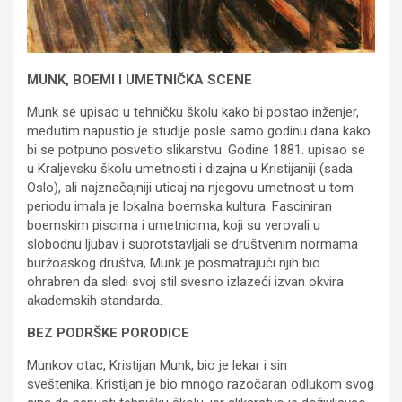
MUNK, BOEMI I UMETNIČKA SCENE
Munk se upisao u tehničku školu kako bi postao inženjer,
međutim napustio je studije posle samo godinu dana kako
bi se potpuno posvetio slikarstvu. Godine 1881. upisao se
u Kraljevsku školu umetnosti i dizajna u Kristijaniji (sada
Oslo), ali najznačajniji uticaj na njegovu umetnost u tom
periodu imala je lokalna boemska kultura. Fasciniran
boemskim piscima i umetnicima, koji su verovali u
slobodnu ljubav i suprotstavljali se društvenim normama
buržoaskog društva, Munk je posmatrajući njih bio
ohrabren da sledi svoj stil svesno izlazeći izvan okvira
akademskih standarda.
BEZ PODRŠKE PORODICE
Munkov otac, Kristijan Munk, bio je lekar i sin
sveštenika. Kristijan je bio mnogo razočaran odlukom svog