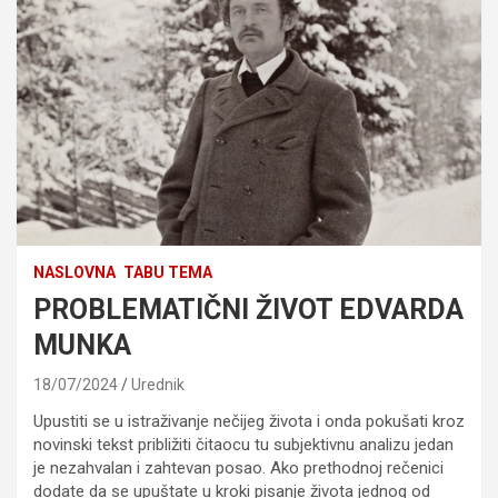
NASLOVNA
TABU TEMA
PROBLEMATIČNI ŽIVOT EDVARDA
MUNKA
18/07/2024
Urednik
Upustiti se u istraživanje nečijeg života i onda pokušati kroz
novinski tekst približiti čitaocu tu subjektivnu analizu jedan
je nezahvalan i zahtevan posao. Ako prethodnoj rečenici
dodate da se upuštate u kroki pisanje života jednog od