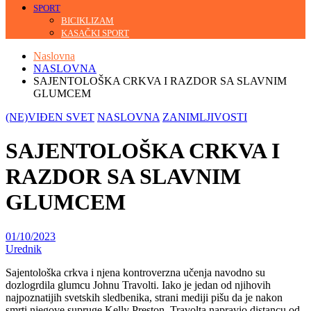
SPORT
BICIKLIZAM
KASAČKI SPORT
Naslovna
NASLOVNA
SAJENTOLOŠKA CRKVA I RAZDOR SA SLAVNIM
GLUMCEM
(NE)VIĐEN SVET
NASLOVNA
ZANIMLJIVOSTI
SAJENTOLOŠKA CRKVA I
RAZDOR SA SLAVNIM
GLUMCEM
01/10/2023
Urednik
Sajentološka crkva i njena kontroverzna učenja navodno su
dozlogrdila glumcu Johnu Travolti. Iako je jedan od njihovih
najpoznatijih svetskih sledbenika, strani mediji pišu da je nakon
smrti njegove supruge Kelly Preston, Travolta napravio distancu od