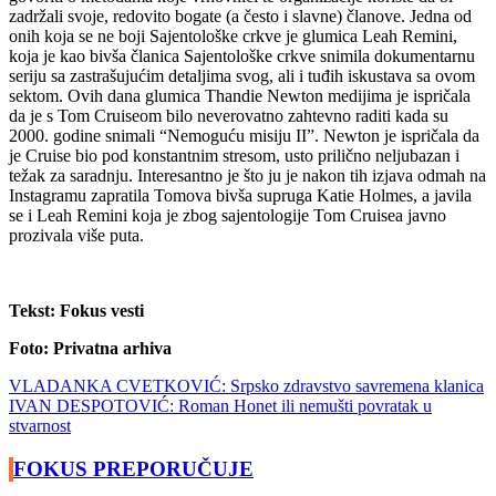
zadržali svoje, redovito bogate (a često i slavne) članove. Jedna od
onih koja se ne boji Sajentološke crkve je glumica Leah Remini,
koja je kao bivša članica Sajentološke crkve snimila dokumentarnu
seriju sa zastrašujućim detaljima svog, ali i tuđih iskustava sa ovom
sektom. Ovih dana glumica Thandie Newton medijima je ispričala
da je s Tom Cruiseom bilo neverovatno zahtevno raditi kada su
2000. godine snimali “Nemoguću misiju II”. Newton je ispričala da
je Cruise bio pod konstantnim stresom, usto prilično neljubazan i
težak za saradnju. Interesantno je što ju je nakon tih izjava odmah na
Instagramu zapratila Tomova bivša supruga Katie Holmes, a javila
se i Leah Remini koja je zbog sajentologije Tom Cruisea javno
prozivala više puta.
Tekst: Fokus vesti
Foto: Privatna arhiva
Navigacija
VLADANKA CVETKOVIĆ: Srpsko zdravstvo savremena klanica
IVAN DESPOTOVIĆ: Roman Honet ili nemušti povratak u
članaka
stvarnost
FOKUS PREPORUČUJE