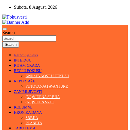
Skip
Subota, 8 August, 2026
to
content
U središtu pažnje
Fokusvesti
Search
Search
Najnovije vesti
INTERVJU
RITAM GRADA
REČI U FOKUSU
KNJIŽEVNOST U FOKUSU
REPORTAŽE
PUTOVANJA i AVANTURE
ZANIMLJIVOSTI
(NE)VIĐENA SRBIJA
(NE)VIĐEN SVET
KOLUMNE
HRONIKA DANA
SRBIJA
PLANETA
TABU TEMA