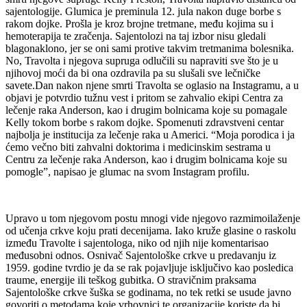
sajentologije. Glumica je preminula 12. jula nakon duge borbe s
rakom dojke. Prošla je kroz brojne tretmane, među kojima su i
hemoterapija te zračenja. Sajentolozi na taj izbor nisu gledali
blagonaklono, jer se oni sami protive takvim tretmanima bolesnika.
No, Travolta i njegova supruga odlučili su napraviti sve što je u
njihovoj moći da bi ona ozdravila pa su slušali sve lečničke
savete.Dan nakon njene smrti Travolta se oglasio na Instagramu, a u
objavi je potvrdio tužnu vest i pritom se zahvalio ekipi Centra za
lečenje raka Anderson, kao i drugim bolnicama koje su pomagale
Kelly tokom borbe s rakom dojke. Spomenuti zdravstveni centar
najbolja je institucija za lečenje raka u Americi. “Moja porodica i ja
ćemo večno biti zahvalni doktorima i medicinskim sestrama u
Centru za lečenje raka Anderson, kao i drugim bolnicama koje su
pomogle”, napisao je glumac na svom Instagram profilu.
Upravo u tom njegovom postu mnogi vide njegovo razmimoilaženje
od učenja crkve koju prati decenijama. Iako kruže glasine o raskolu
između Travolte i sajentologa, niko od njih nije komentarisao
međusobni odnos. Osnivač Sajentološke crkve u predavanju iz
1959. godine tvrdio je da se rak pojavljuje isključivo kao posledica
traume, energije ili teškog gubitka. O stravičnim praksama
Sajentološke crkve šuška se godinama, no tek retki se usude javno
govoriti o metodama koje vrhovnici te organizacije koriste da bi