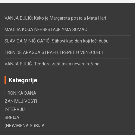
VANJA BULIĆ: Kako je Margareta postala Mata Hari
MAGIJA KOJA NEPRESTAJE YMA SUMAC
SLAVICA MINIĆ CATIĆ: Stihovi kao dah koji leči dušu
TREN DE ARAGUA STRAH I TREPET U VENECUELI
VANJA BULIĆ: Teodora zaštitnica nevernih žena
Kategorije
HRONIKA DANA
ZANIMLJIVOSTI
INTERVJU
SRBIJA
(NE)VIĐENA SRBIJA