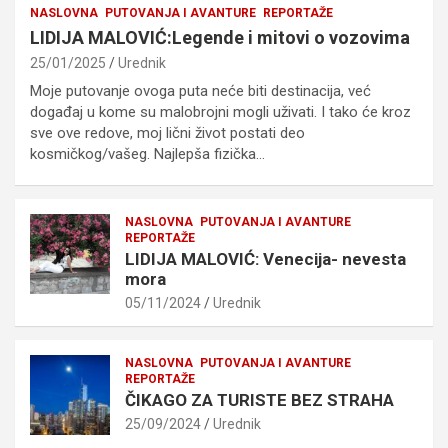
NASLOVNA
PUTOVANJA I AVANTURE
REPORTAŽE
LIDIJA MALOVIĆ:Legende i mitovi o vozovima
25/01/2025
Urednik
Moje putovanje ovoga puta neće biti destinacija, već
događaj u kome su malobrojni mogli uživati. I tako će kroz
sve ove redove, moj lični život postati deo
kosmičkog/vašeg. Najlepša fizička…
NASLOVNA
PUTOVANJA I AVANTURE
REPORTAŽE
LIDIJA MALOVIĆ: Venecija- nevesta
mora
05/11/2024
Urednik
NASLOVNA
PUTOVANJA I AVANTURE
REPORTAŽE
ČIKAGO ZA TURISTE BEZ STRAHA
25/09/2024
Urednik