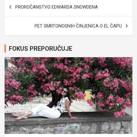
Navigacija
PROROČANSTVO EDWARDA SNOWDENA
članaka
PET SMRTONOSNIH ČINJENICA O EL ČAPU
FOKUS PREPORUČUJE