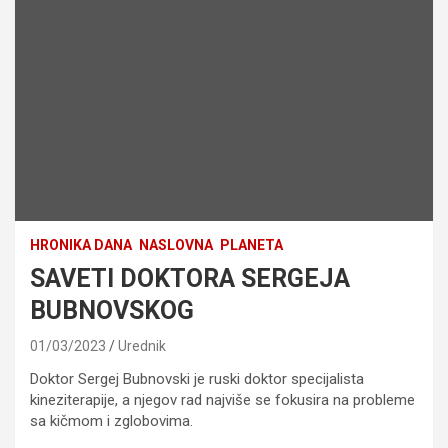
HRONIKA DANA
NASLOVNA
PLANETA
SAVETI DOKTORA SERGEJA
BUBNOVSKOG
01/03/2023
Urednik
Doktor Sergej Bubnovski je ruski doktor specijalista
kineziterapije, a njegov rad najviše se fokusira na probleme
sa kičmom i zglobovima.