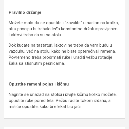
Pravilno držanje
Možete malo da se opustite i “zavalite” u naslon na kratko,
ali u principu bi trebalo leđa konstantno držati ispravljenim.
Laktovi treba da su na stolu
Dok kucate na tastaturi, laktovi ne treba da vam budu u
vazduhu, već na stolu, kako ne biste opterećivali ramena.
Povremeno treba prodrmati ruke i uraditi vežbu rotacije
šaka sa stisnutim pesnicama.
Opustite rameni pojas i kičmu
Nagnite se unazad na stolici i izvijte kičmu koliko možete,
opustite ruke pored tela. Vežbu radite tokom izdaha, a
mišiće opustite, kako bi efekat bio jači.