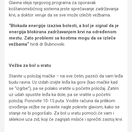
Glavna ideja njegovog programa za oporavak
koštanomišićnog sistema jeste sprečavanje zadržavanja
krvi, a doktor veruje da se sve može izlečiti vežbama.
“Blokada energije izaziva bolesti, a bol je signal da je
energija blokirana zadržavanjem krvi na određenom
mestu. Zato problemi sa kostima mogu da se izleče
vežbama“
tvrdi dr Bubnovski.
Vežba za bol u vratu
Stanite u položaj mačke – na sve četiri, pazeći da vam leđa
budu ravna. Uz izdah izvijte leđa ka gore (kao mačke kad
se “izgrbe”), pa se polako vratite u početni položaj. Zatim
uz udah spustite leđa ka dole, pa se vratite u početni
položaj. Ponovite 10-15 puta. Vodite računa da prilikom
izvođenja vežbe ne pravite nagle pokrete glavom, kako se
stanje ne bi pogoršalo. Za bol u vratu pomoći će vam i
sklekovi uza zid, koji će zagrijati mišiće i sprečiti zastoj krvi.