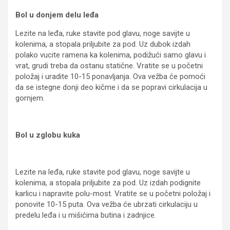
Bol u donjem delu leđa
Lezite na leđa, ruke stavite pod glavu, noge savijte u
kolenima, a stopala priljubite za pod. Uz dubok izdah
polako vucite ramena ka kolenima, podižući samo glavu i
vrat, grudi treba da ostanu statične. Vratite se u početni
položaj i uradite 10-15 ponavljanja. Ova vežba će pomoći
da se istegne donji deo kičme i da se popravi cirkulacija u
gornjem.
Bol u zglobu kuka
Lezite na leđa, ruke stavite pod glavu, noge savijte u
kolenima, a stopala priljubite za pod. Uz izdah podignite
karlicu i napravite polu-most. Vratite se u početni položaj i
ponovite 10-15 puta. Ova vežba će ubrzati cirkulaciju u
predelu leđa i u mišićima butina i zadnjice.