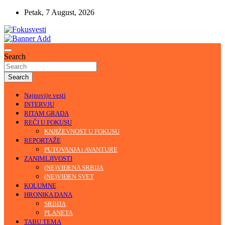
Skip
Petak, 7 August, 2026
to
content
U središtu pažnje
Fokusvesti
Search
Search
Najnovije vesti
INTERVJU
RITAM GRADA
REČI U FOKUSU
KNJIŽEVNOST U FOKUSU
REPORTAŽE
PUTOVANJA i AVANTURE
ZANIMLJIVOSTI
(NE)VIĐENA SRBIJA
(NE)VIĐEN SVET
KOLUMNE
HRONIKA DANA
SRBIJA
PLANETA
TABU TEMA