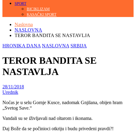
SPORT
BICIKLIZAM
KASAČKI SPORT
Naslovna
NASLOVNA
TEROR BANDITA SE NASTAVLJA
HRONIKA DANA
NASLOVNA
SRBIJA
TEROR BANDITA SE
NASTAVLJA
28/11/2018
Urednik
Noćas je u selu Gornje Kusce, nadomak Gnjilana, obijen hram
„Svetog Save.“
Vandali su se iživljavali nad oltarom i ikonama.
Daj Bože da se počinioci otkriju i budu privedeni pravdi?!