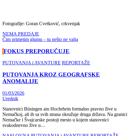
Fotografije: Goran Cvetković, crkvenjak
Navigacija
NEMA PREDAJE
Čim primetim glumu – tu nešto ne valja
članaka
FOKUS PREPORUČUJE
PUTOVANJA i AVANTURE
REPORTAŽE
PUTOVANJA KROZ GEOGRAFSKE
ANOMALIJE
01/03/2026
Urednik
Stanovnici Büsingen am Hochrhein formalno pravno žive u
Nemačkoj, ali ih sa svih strana okružuje druga država. Na granici
Nemačke i Švajcarske postoji mesto u kojem stanovnici
svakodnevno žive u…
NASLOVNA
PUTOVANJA i AVANTURE
REPORTAŽE