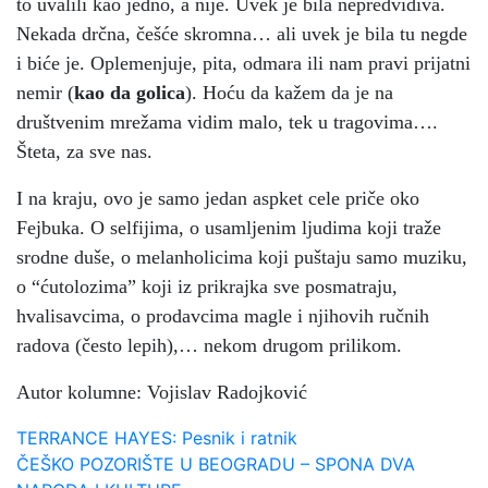
to uvalili kao jedno, a nije. Uvek je bila nepredvidiva.
Nekada drčna, češće skromna… ali uvek je bila tu negde
i biće je. Oplemenjuje, pita, odmara ili nam pravi prijatni
nemir (
kao da golica
). Hoću da kažem da je na
društvenim mrežama vidim malo, tek u tragovima….
Šteta, za sve nas.
I na kraju, ovo je samo jedan aspket cele priče oko
Fejbuka. O selfijima, o usamljenim ljudima koji traže
srodne duše, o melanholicima koji puštaju samo muziku,
o “ćutolozima” koji iz prikrajka sve posmatraju,
hvalisavcima, o prodavcima magle i njihovih ručnih
radova (često lepih),… nekom drugom prilikom.
Autor kolumne: Vojislav Radojković
Navigacija
TERRANCE HAYES: Pesnik i ratnik
ČEŠKO POZORIŠTE U BEOGRADU – SPONA DVA
članaka