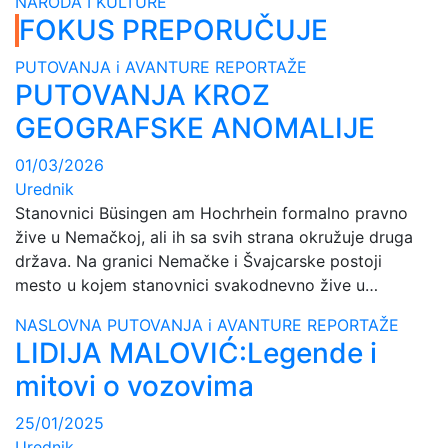
NARODA I KULTURE
FOKUS PREPORUČUJE
PUTOVANJA i AVANTURE
REPORTAŽE
PUTOVANJA KROZ
GEOGRAFSKE ANOMALIJE
01/03/2026
Urednik
Stanovnici Büsingen am Hochrhein formalno pravno
žive u Nemačkoj, ali ih sa svih strana okružuje druga
država. Na granici Nemačke i Švajcarske postoji
mesto u kojem stanovnici svakodnevno žive u…
NASLOVNA
PUTOVANJA i AVANTURE
REPORTAŽE
LIDIJA MALOVIĆ:Legende i
mitovi o vozovima
25/01/2025
Urednik