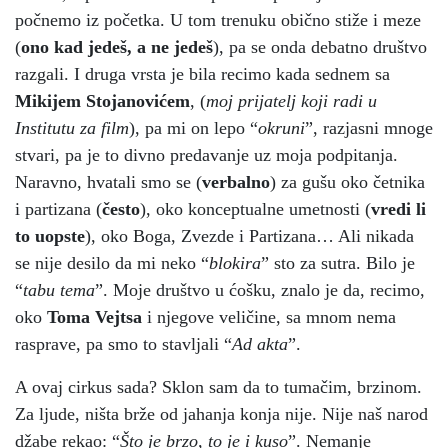
počnemo iz početka. U tom trenuku obično stiže i meze
(
ono kad jedeš, a ne jedeš
), pa se onda debatno društvo
razgali. I druga vrsta je bila recimo kada sednem sa
Mikijem Stojanovićem
, (
moj prijatelj koji radi u
Institutu za film
), pa mi on lepo “
okruni
”, razjasni mnoge
stvari, pa je to divno predavanje uz moja podpitanja.
Naravno, hvatali smo se (
verbalno
) za gušu oko četnika
i partizana (
često
), oko konceptualne umetnosti (
vredi li
to uopste
), oko Boga, Zvezde i Partizana… Ali nikada
se nije desilo da mi neko “
blokira
” sto za sutra. Bilo je
“
tabu tema
”. Moje društvo u ćošku, znalo je da, recimo,
oko
Toma Vejtsa
i njegove veličine, sa mnom nema
rasprave, pa smo to stavljali “
Ad akta
”.
A ovaj cirkus sada? Sklon sam da to tumačim, brzinom.
Za ljude, ništa brže od jahanja konja nije. Nije naš narod
džabe rekao: “
Što je brzo, to je i kuso
”. Nemanje