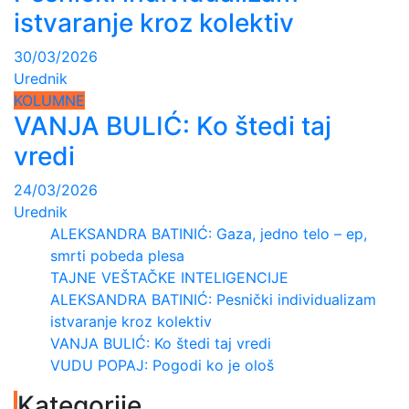
istvaranje kroz kolektiv
30/03/2026
Urednik
KOLUMNE
VANJA BULIĆ: Ko štedi taj
vredi
24/03/2026
Urednik
ALEKSANDRA BATINIĆ: Gaza, jedno telo – ep,
smrti pobeda plesa
TAJNE VEŠTAČKE INTELIGENCIJE
ALEKSANDRA BATINIĆ: Pesnički individualizam
istvaranje kroz kolektiv
VANJA BULIĆ: Ko štedi taj vredi
VUDU POPAJ: Pogodi ko je ološ
Kategorije