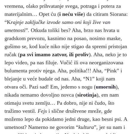
vremena, olako prihvatanje svega, potraga i potera za
materijalnim… Opet ću (
i neću više
) da citiram Siorana:
“K
rajnje zaključke izvode samo oni koji žive van
umetnosti
”. Otkuda toliki bes? Aha, brzo nas hvata u
gradskom prevozu, kasnimo na posao, nosimo maske,
gušimo se, kod kuće niko nije stigao da spremi pristojan
ručak (
pa svi imamo zatvor, ili proliv
). Aha, neko je to
lepo video, pa nas filuje. Vučić ili ova neorganizovana
bulumenta protiv njega. Aha, politika!!! Aha, “Pink” i
blejanje u veće budale od nas. Aha, “N1” koji nam
otvara oči. Pazi sad! Em, jedemo s nogu (
umornih
),
nikada nemamo dovoljno novca (
sirotinja
), em nam
otimaju svetu zemlju… Pa dobro, nije ni čudo, što
tražimo ventil.
Fejs
i slične društvene mreže, gde
možemo lepo da pokidamo jedni druge, kao besni psi. A
umetnost? Namerno ne govorim “
kultura
”, jer su nam i