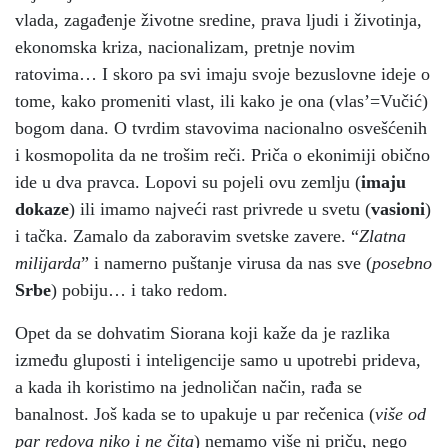
vlada, zagađenje životne sredine, prava ljudi i životinja,
ekonomska kriza, nacionalizam, pretnje novim
ratovima… I skoro pa svi imaju svoje bezuslovne ideje o
tome, kako promeniti vlast, ili kako je ona (vlas’=Vučić)
bogom dana. O tvrdim stavovima nacionalno osvešćenih
i kosmopolita da ne trošim reči. Priča o ekonimiji obično
ide u dva pravca. Lopovi su pojeli ovu zemlju (
imaju
dokaze
) ili imamo najveći rast privrede u svetu (
vasioni
)
i tačka. Zamalo da zaboravim svetske zavere. “
Zlatna
milijarda
” i namerno puštanje virusa da nas sve (
posebno
Srbe
) pobiju… i tako redom.
Opet da se dohvatim Siorana koji kaže da je razlika
između gluposti i inteligencije samo u upotrebi prideva,
a kada ih koristimo na jednoličan način, rađa se
banalnost. Još kada se to upakuje u par rečenica (
više od
par redova niko i ne čita
) nemamo više ni priču, nego