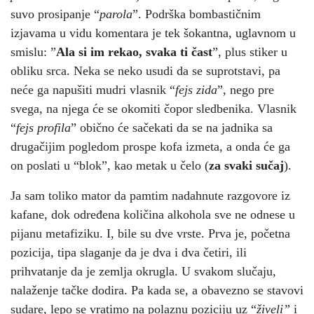
suvo prosipanje “
parola
”. Podrška bombastičnim
izjavama u vidu komentara je tek šokantna, uglavnom u
smislu: ”
Ala si im rekao, svaka ti čast
”, plus stiker u
obliku srca. Neka se neko usudi da se suprotstavi, pa
neće ga napušiti mudri vlasnik “
fejs zida
”, nego pre
svega, na njega će se okomiti čopor sledbenika. Vlasnik
“
fejs profila
” obično će sačekati da se na jadnika sa
drugačijim pogledom prospe kofa izmeta, a onda će ga
on poslati u “blok”, kao metak u čelo (
za svaki sučaj
).
Ja sam toliko mator da pamtim nadahnute razgovore iz
kafane, dok određena količina alkohola sve ne odnese u
pijanu metafiziku. I, bile su dve vrste. Prva je, početna
pozicija, tipa slaganje da je dva i dva četiri, ili
prihvatanje da je zemlja okrugla. U svakom slučaju,
nalaženje tačke dodira. Pa kada se, a obavezno se stavovi
sudare, lepo se vratimo na polaznu poziciju uz “
živeli”
i