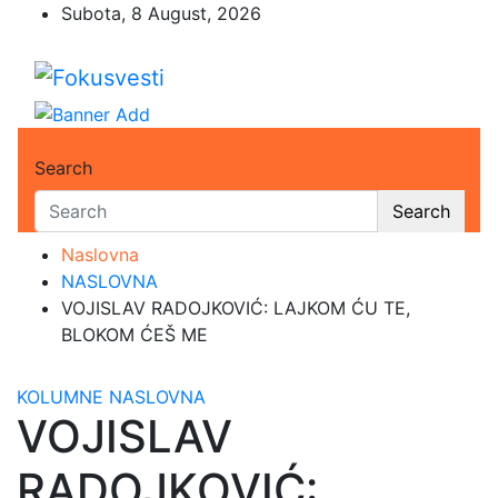
Skip
Subota, 8 August, 2026
to
content
Fokusvesti
U središtu pažnje
Search
Search
Naslovna
NASLOVNA
VOJISLAV RADOJKOVIĆ: LAJKOM ĆU TE,
BLOKOM ĆEŠ ME
KOLUMNE
NASLOVNA
VOJISLAV
RADOJKOVIĆ: