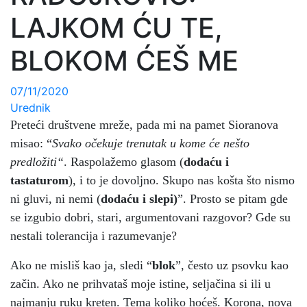
LAJKOM ĆU TE,
BLOKOM ĆEŠ ME
07/11/2020
Urednik
Preteći društvene mreže, pada mi na pamet Sioranova
misao: “
Svako očekuje trenutak u kome će nešto
predložiti“
. Raspolažemo glasom (
dodaću i
tastaturom
), i to je dovoljno. Skupo nas košta što nismo
ni gluvi, ni nemi (
dodaću i slepi)
”. Prosto se pitam gde
se izgubio dobri, stari, argumentovani razgovor? Gde su
nestali tolerancija i razumevanje?
Ako ne misliš kao ja, sledi “
blok
”, često uz psovku kao
začin. Ako ne prihvataš moje istine, seljačina si ili u
najmanju ruku kreten. Tema koliko hoćeš. Korona, nova