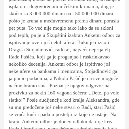
isplatom, dogovorenom u češkim krunama, dug je
skočio sa 3.000.000 dinara na 150.000.000 dinara,
pošto je kruna u međuvremenu prema dinaru porasla
pet puta. To već nije moglo tako lako da se skloni
pod tepih, pa je u Skupštini izabran Anketni odbor za
ispitivanje ove i još nekih afera. Buku je dizao i
Dragiša Stojadinović, radikal, najveći neprijatelj
Rade Pašića, koji ga je proganjao i raskrinkavao
nekoliko decenija. Anketni odbor je ispitivao još
neke afere sa bankama i menicama, Stojadinović ga
ja punio podacima, a Nikola Pašić je na sve moguće
načine branio sina. Poznat je njegov odgovor na
prozivku za nekih 160 vagona šećera: „Dete, pa vole
slatko!” Posle audijencije kod kralja Aleksandra, gde
su mu predočene još neke stvari o Radi, stari Pašić
se vraća kući i pada u postelju iz koje ne ustaje. Na
kraju, Anketni odbor je doneo odluku da nije kriv
Rada i bratija mu, nego državna administracija koja