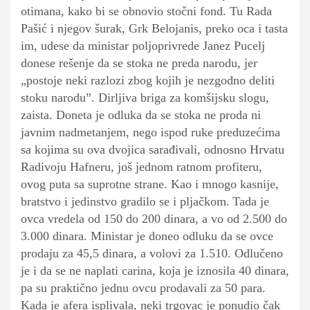
otimana, kako bi se obnovio stočni fond. Tu Rada
Pašić i njegov šurak, Grk Belojanis, preko oca i tasta
im, udese da ministar poljoprivrede Janez Pucelj
donese rešenje da se stoka ne preda narodu, jer
„postoje neki razlozi zbog kojih je nezgodno deliti
stoku narodu”. Dirljiva briga za komšijsku slogu,
zaista. Doneta je odluka da se stoka ne proda ni
javnim nadmetanjem, nego ispod ruke preduzećima
sa kojima su ova dvojica sarađivali, odnosno Hrvatu
Radivoju Hafneru, još jednom ratnom profiteru,
ovog puta sa suprotne strane. Kao i mnogo kasnije,
bratstvo i jedinstvo gradilo se i pljačkom.
Tada je
ovca vredela od 150 do 200 dinara, a vo od 2.500 do
3.000 dinara. Ministar je doneo odluku da se ovce
prodaju za 45,5 dinara, a volovi za 1.510. Odlučeno
je i da se ne naplati carina, koja je iznosila 40 dinara,
pa su praktično jednu ovcu prodavali za 50 para.
Kada je afera isplivala, neki trgovac je ponudio čak