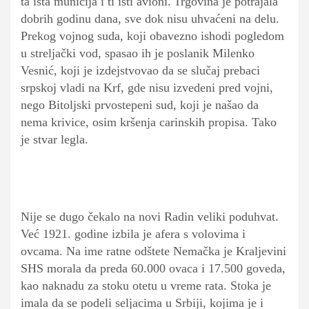
ta ista municija i ti isti avioni.
Trgovina je potrajala
dobrih godinu dana, sve dok nisu uhvaćeni na delu.
Prekog vojnog suda, koji obavezno ishodi pogledom
u streljački vod, spasao ih je poslanik Milenko
Vesnić, koji je izdejstvovao da se slučaj prebaci
srpskoj vladi na Krf, gde nisu izvedeni pred vojni,
nego Bitoljski prvostepeni sud, koji je našao da
nema krivice, osim kršenja carinskih propisa. Tako
je stvar legla.
Nije se dugo čekalo na novi Radin veliki poduhvat.
Već 1921. godine izbila je afera s volovima i
ovcama. Na ime ratne odštete Nemačka je Kraljevini
SHS morala da preda 60.000 ovaca i 17.500 goveda,
kao naknadu za stoku otetu u vreme rata. Stoka je
imala da se podeli seljacima u Srbiji, kojima je i