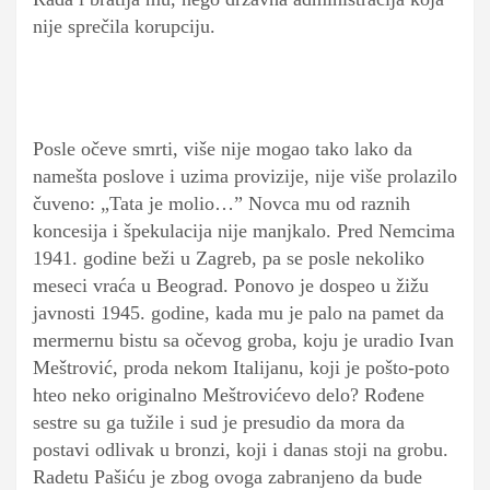
nije sprečila korupciju.
Posle očeve smrti, više nije mogao tako lako da
namešta poslove i uzima provizije, nije više prolazilo
čuveno: „Tata je molio…” Novca mu od raznih
koncesija i špekulacija nije manjkalo. Pred Nemcima
1941. godine beži u Zagreb, pa se posle nekoliko
meseci vraća u Beograd. Ponovo je dospeo u žižu
javnosti 1945. godine, kada mu je palo na pamet da
mermernu bistu sa očevog groba, koju je uradio Ivan
Meštrović, proda nekom Italijanu, koji je pošto-poto
hteo neko originalno Meštrovićevo delo? Rođene
sestre su ga tužile i sud je presudio da mora da
postavi odlivak u bronzi, koji i danas stoji na grobu.
Radetu Pašiću je zbog ovoga zabranjeno da bude