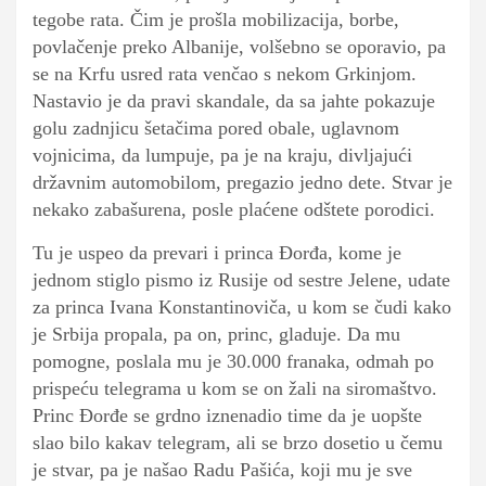
tegobe rata. Čim je prošla mobilizacija, borbe,
povlačenje preko Albanije, volšebno se oporavio, pa
se na Krfu usred rata venčao s nekom Grkinjom.
Nastavio je da pravi skandale, da sa jahte pokazuje
golu zadnjicu šetačima pored obale, uglavnom
vojnicima, da lumpuje, pa je na kraju, divljajući
državnim automobilom, pregazio jedno dete. Stvar je
nekako zabašurena, posle plaćene odštete porodici.
Tu je uspeo da prevari i princa Đorđa, kome je
jednom stiglo pismo iz Rusije od sestre Jelene, udate
za princa Ivana Konstantinoviča, u kom se čudi kako
je Srbija propala, pa on, princ, gladuje. Da mu
pomogne, poslala mu je 30.000 franaka, odmah po
prispeću telegrama u kom se on žali na siromaštvo.
Princ Đorđe se grdno iznenadio time da je uopšte
slao bilo kakav telegram, ali se brzo dosetio u čemu
je stvar, pa je našao Radu Pašića, koji mu je sve