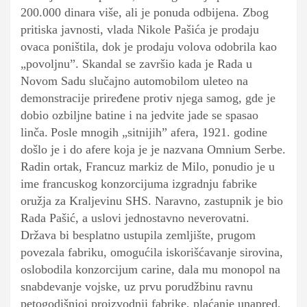
200.000 dinara više, ali je ponuda odbijena. Zbog
pritiska javnosti, vlada Nikole Pašića je prodaju
ovaca poništila, dok je prodaju volova odobrila kao
„povoljnu”. Skandal se završio kada je Rada u
Novom Sadu slučajno automobilom uleteo na
demonstracije priređene protiv njega samog, gde je
dobio ozbiljne batine i na jedvite jade se spasao
linča.
Posle mnogih „sitnijih” afera, 1921. godine
došlo je i do afere koja je je nazvana Omnium Serbe.
Radin ortak, Francuz markiz de Milo, ponudio je u
ime francuskog konzorcijuma izgradnju fabrike
oružja za Kraljevinu SHS. Naravno, zastupnik je bio
Rada Pašić, a uslovi jednostavno neverovatni.
Država bi besplatno ustupila zemljište, prugom
povezala fabriku, omogućila iskorišćavanje sirovina,
oslobodila konzorcijum carine, dala mu monopol na
snabdevanje vojske, uz prvu porudžbinu ravnu
petogodišnjoj proizvodnji fabrike, plaćanje unapred,