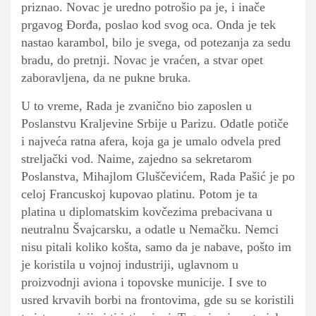
priznao. Novac je uredno potrošio pa je, i inače
prgavog Đorđa, poslao kod svog oca. Onda je tek
nastao karambol, bilo je svega, od potezanja za sedu
bradu, do pretnji. Novac je vraćen, a stvar opet
zaboravljena, da ne pukne bruka.
U to vreme, Rada je zvanično bio zaposlen u
Poslanstvu Kraljevine Srbije u Parizu. Odatle potiče
i najveća ratna afera, koja ga je umalo odvela pred
streljački vod. Naime, zajedno sa sekretarom
Poslanstva, Mihajlom Gluščevićem, Rada Pašić je po
celoj Francuskoj kupovao platinu. Potom je ta
platina u diplomatskim kovčezima prebacivana u
neutralnu Švajcarsku, a odatle u Nemačku. Nemci
nisu pitali koliko košta, samo da je nabave, pošto im
je koristila u vojnoj industriji, uglavnom u
proizvodnji aviona i topovske municije. I sve to
usred krvavih borbi na frontovima, gde su se koristili