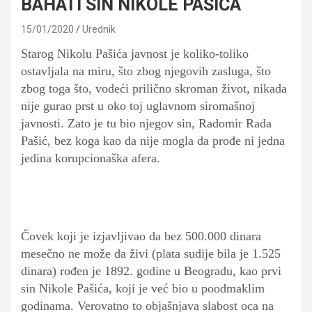
BAHATI SIN NIKOLE PAŠIĆA
15/01/2020
Urednik
Starog Nikolu Pašića javnost je koliko-toliko
ostavljala na miru, što zbog njegovih zasluga, što
zbog toga što, vodeći prilično skroman život, nikada
nije gurao prst u oko toj uglavnom siromašnoj
javnosti. Zato je tu bio njegov sin, Radomir Rada
Pašić, bez koga kao da nije mogla da prođe ni jedna
jedina korupcionaška afera.
Čovek koji je izjavljivao da bez 500.000 dinara
mesečno ne može da živi (plata sudije bila je 1.525
dinara) rođen je 1892. godine u Beogradu, kao prvi
sin Nikole Pašića, koji je već bio u poodmaklim
godinama. Verovatno to objašnjava slabost oca na