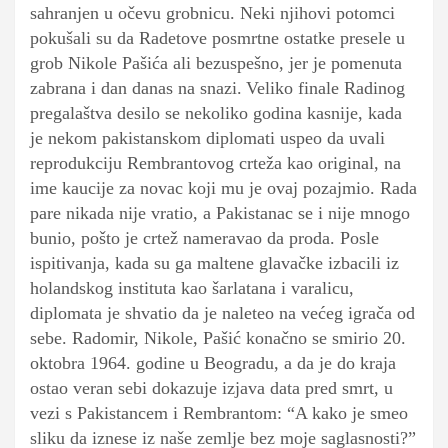
sahranjen u očevu grobnicu. Neki njihovi potomci
pokušali su da Radetove posmrtne ostatke presele u
grob Nikole Pašića ali bezuspešno, jer je pomenuta
zabrana i dan danas na snazi.
Veliko finale Radinog
pregalaštva desilo se nekoliko godina kasnije, kada
je nekom pakistanskom diplomati uspeo da uvali
reprodukciju Rembrantovog crteža kao original, na
ime kaucije za novac koji mu je ovaj pozajmio. Rada
pare nikada nije vratio, a Pakistanac se i nije mnogo
bunio, pošto je crtež nameravao da proda. Posle
ispitivanja, kada su ga maltene glavačke izbacili iz
holandskog instituta kao šarlatana i varalicu,
diplomata je shvatio da je naleteo na većeg igrača od
sebe. Radomir, Nikole, Pašić konačno se smirio 20.
oktobra 1964. godine u Beogradu, a da je do kraja
ostao veran sebi dokazuje izjava data pred smrt, u
vezi s Pakistancem i Rembrantom: “A kako je smeo
sliku da iznese iz naše zemlje bez moje saglasnosti?”