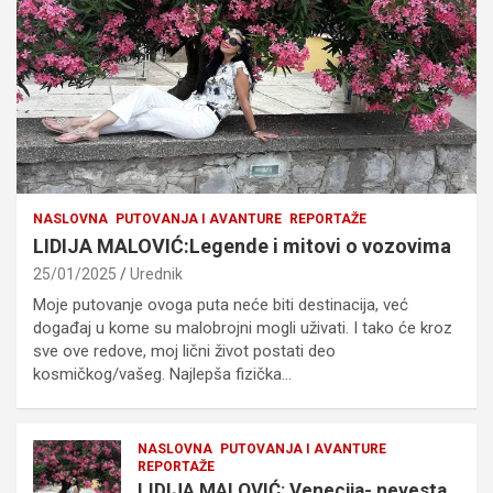
NASLOVNA
PUTOVANJA I AVANTURE
REPORTAŽE
LIDIJA MALOVIĆ:Legende i mitovi o vozovima
25/01/2025
Urednik
Moje putovanje ovoga puta neće biti destinacija, već
događaj u kome su malobrojni mogli uživati. I tako će kroz
sve ove redove, moj lični život postati deo
kosmičkog/vašeg. Najlepša fizička…
NASLOVNA
PUTOVANJA I AVANTURE
REPORTAŽE
LIDIJA MALOVIĆ: Venecija- nevesta