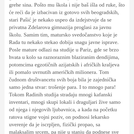
grehe sina. Pošto mu škola i nije baš išla od ruke, što
će reći da je izbacivan iz gotovo svih beogradskih,
stari Pašić je nekako uspeo da izdejstvuje da se
privatna Zdelarova gimnazija proglasi za javnu
školu. Samim tim, matursko svedočanstvo koje je
Rada tu nekako stekao dobija snagu javne isprave.
Posle mature odlazi na studije u Pariz, gde se brzo
hvata u kolo sa raznoraznim blaziranim dendijima,
potomcima egzotičnih azijatskih i afričkih kraljeva
ili pomalo uvrnutih američkih milionera. Tom
čudnom društvancetu svih boja bila je zajednička
samo jedna stvar: trošenje para. I to mnogo para!
Tokom Radinih studija stradaju mnogi kafanski
inventari, mnogi skupi lokali i draguljari žive samo
od njega i njegovih ljubavnica, a kada na početku
ratova stigne vojni poziv, on podnosi lekarsko
uverenje da je iscrpljen, fizički propao, sa
malaksalim srcem, pa nije u stanju da podnese sve