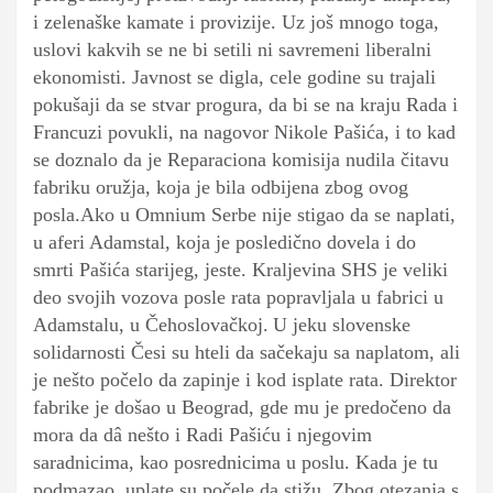
i zelenaške kamate i provizije. Uz još mnogo toga,
uslovi kakvih se ne bi setili ni savremeni liberalni
ekonomisti. Javnost se digla, cele godine su trajali
pokušaji da se stvar progura, da bi se na kraju Rada i
Francuzi povukli, na nagovor Nikole Pašića, i to kad
se doznalo da je Reparaciona komisija nudila čitavu
fabriku oružja, koja je bila odbijena zbog ovog
posla.Ako u Omnium Serbe nije stigao da se naplati,
u aferi Adamstal, koja je posledično dovela i do
smrti Pašića starijeg, jeste. Kraljevina SHS je veliki
deo svojih vozova posle rata popravljala u fabrici u
Adamstalu, u Čehoslovačkoj.
U jeku slovenske
solidarnosti Česi su hteli da sačekaju sa naplatom, ali
je nešto počelo da zapinje i kod isplate rata. Direktor
fabrike je došao u Beograd, gde mu je predočeno da
mora da dâ nešto i Radi Pašiću i njegovim
saradnicima, kao posrednicima u poslu. Kada je tu
podmazao, uplate su počele da stižu. Zbog otezanja s