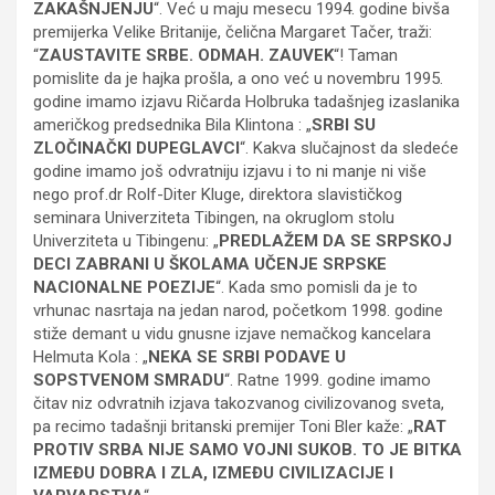
ZAKAŠNJENJU
“. Već u maju mesecu 1994. godine bivša
premijerka Velike Britanije, čelična Margaret Tačer, traži:
“
ZAUSTAVITE SRBE. ODMAH. ZAUVEK
“! Taman
pomislite da je hajka prošla, a ono već u novembru 1995.
godine imamo izjavu Ričarda Holbruka tadašnjeg izaslanika
američkog predsednika Bila Klintona : „
SRBI SU
ZLOČINAČKI DUPEGLAVCI
“. Kakva slučajnost da sledeće
godine imamo još odvratniju izjavu i to ni manje ni više
nego prof.dr Rolf-Diter Kluge, direktora slavističkog
seminara Univerziteta Tibingen, na okruglom stolu
Univerziteta u Tibingenu: „
PREDLAŽEM DA SE SRPSKOJ
DECI ZABRANI U ŠKOLAMA UČENJE SRPSKE
NACIONALNE POEZIJE
“. Kada smo pomisli da je to
vrhunac nasrtaja na jedan narod, početkom 1998. godine
stiže demant u vidu gnusne izjave nemačkog kancelara
Helmuta Kola : „
NEKA SE SRBI PODAVE U
SOPSTVENOM SMRADU
“. Ratne 1999. godine imamo
čitav niz odvratnih izjava takozvanog civilizovanog sveta,
pa recimo tadašnji britanski premijer Toni Bler kaže: „
RAT
PROTIV SRBA NIJE SAMO VOJNI SUKOB. TO JE BITKA
IZMEĐU DOBRA I ZLA, IZMEĐU CIVILIZACIJE I