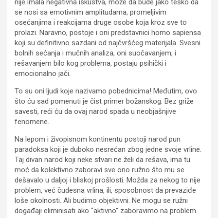
nije imala negativna iskustva, može da bude jako teško da
se nosi sa emotivnim amplitudama, promeljivim
osećanjima i reakcijama druge osobe koja kroz sve to
prolazi. Naravno, postoje i oni predstavnici homo sapiensa
koji su definitivno sazdani od najčvršćeg materijala. Svesni
bolnih sećanja i mučnih analiza, oni suočavanjem, i
rešavanjem bilo kog problema, postaju psihički i
emocionalno jači.
To su oni ljudi koje nazivamo pobednicima! Međutim, ovo
što ću sad pomenuti je čist primer božanskog. Bez griže
savesti, reći ću da ovaj narod spada u neobjašnjive
fenomene.
Na lepom i živopisnom kontinentu postoji narod pun
paradoksa koji je duboko nesrećan zbog jedne svoje vrline.
Taj divan narod koji neke stvari ne želi da rešava, ima tu
moć da kolektivno zaboravi sve ono ružno što mu se
dešavalo u daljoj i bliskoj prošlosti. Možda za nekog to nije
problem, već čudesna vrlina, ili, sposobnost da prevaziđe
loše okolnosti. Ali budimo objektivni. Ne mogu se ružni
događaji eliminisati ako “aktivno” zaboravimo na problem.