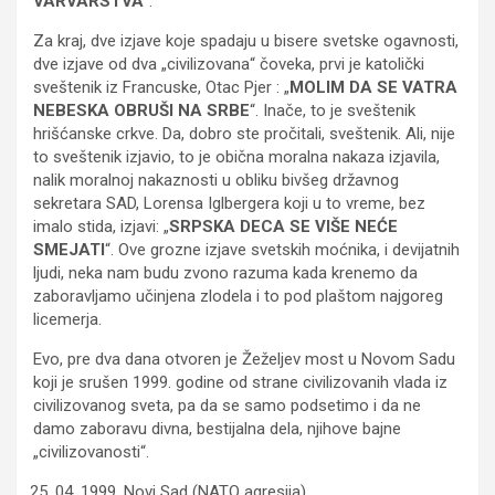
VARVARSTVA
“.
Za kraj, dve izjave koje spadaju u bisere svetske ogavnosti,
dve izjave od dva „civilizovana“ čoveka, prvi je katolički
sveštenik iz Francuske, Otac Pjer : „
MOLIM DA SE VATRA
NEBESKA OBRUŠI NA SRBE
“. Inače, to je sveštenik
hrišćanske crkve. Da, dobro ste pročitali, sveštenik. Ali, nije
to sveštenik izjavio, to je obična moralna nakaza izjavila,
nalik moralnoj nakaznosti u obliku bivšeg državnog
sekretara SAD, Lorensa Iglbergera koji u to vreme, bez
imalo stida, izjavi: „
SRPSKA DECA SE VIŠE NEĆE
SMEJATI
“. Ove grozne izjave svetskih moćnika, i devijatnih
ljudi, neka nam budu zvono razuma kada krenemo da
zaboravljamo učinjena zlodela i to pod plaštom najgoreg
licemerja.
Evo, pre dva dana otvoren je Žeželjev most u Novom Sadu
koji je srušen 1999. godine od strane civilizovanih vlada iz
civilizovanog sveta, pa da se samo podsetimo i da ne
damo zaboravu divna, bestijalna dela, njihove bajne
„civilizovanosti“.
04. 1999. Novi Sad (NATO agresija)