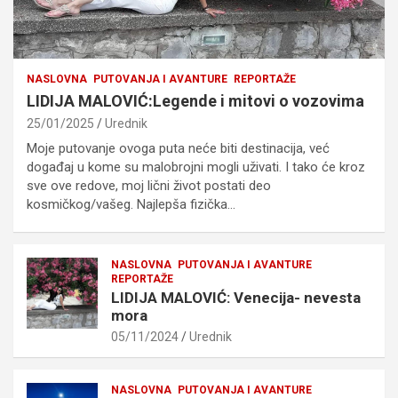
NASLOVNA
PUTOVANJA I AVANTURE
REPORTAŽE
LIDIJA MALOVIĆ:Legende i mitovi o vozovima
25/01/2025
Urednik
Moje putovanje ovoga puta neće biti destinacija, već
događaj u kome su malobrojni mogli uživati. I tako će kroz
sve ove redove, moj lični život postati deo
kosmičkog/vašeg. Najlepša fizička…
NASLOVNA
PUTOVANJA I AVANTURE
REPORTAŽE
LIDIJA MALOVIĆ: Venecija- nevesta
mora
05/11/2024
Urednik
NASLOVNA
PUTOVANJA I AVANTURE