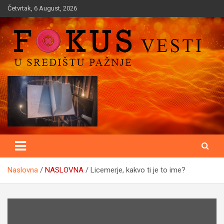
Skip
Četvrtak, 6 August, 2026
to
content
U središtu pažnje
Fokusvesti
Naslovna
NASLOVNA
Licemerje, kakvo ti je to ime?