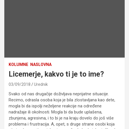
KOLUMNE
NASLOVNA
Licemerje, kakvo ti je to ime?
03/09/2018
Urednik
Svako od nas drugačije doživljava neprijatne situacije.
Recimo, odrasla osoba koja je bila zlostavljana kao dete,
mogla bi da ispolji neželjene reakcije na određene
nadražaje ili okolnosti. Mogla bi da bude uplašena,
zbunjena, agresivna, i to bi je na kraju dovelo do još više
problema i frustracija. A, opet, s druge strane osobi koja