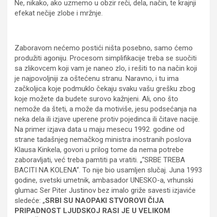
Ne, nikako, ako uzmemo u obzir reči, dela, način, te krajnji
efekat nečije zlobe i mržnje.
Zaboravom nećemo postići ništa posebno, samo ćemo
produžiti agoniju. Procesom simplifikacije treba se suočiti
sa zlikovcem koji vam je naneo zlo, i rešiti to na način koji
je najpovoljniji za oštećenu stranu. Naravno, i tu ima
začkoljica koje podmuklo čekaju svaku vašu grešku zbog
koje možete da budete surovo kažnjeni. Ali, ono što
nemože da šteti, a može da motiviše, jesu podsećanja na
neka dela ili izjave uperene protiv pojedinca ili čitave nacije.
Na primer izjava data u maju mesecu 1992. godine od
strane tadašnjeg nemačkog ministra inostranih poslova
Klausa Kinkela, govori u prilog tome da nema potrebe
zaboravljati, već treba pamtiti pa vratiti. „“SRBE TREBA
BACITI NA KOLENA“. To nije bio usamljen slučaj. Juna 1993
godine, svetski umetnik, ambasador UNESKO-a, vrhunski
glumac Ser Piter Justinov bez imalo griže savesti izjaviće
sledeće: „
SRBI SU NAOPAKI STVOROVI ČIJA
PRIPADNOST LJUDSKOJ RASI JE U VELIKOM