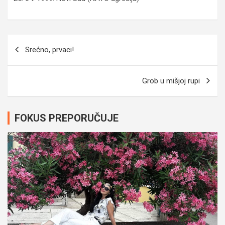
Navigacija
Srećno, prvaci!
članaka
Grob u mišjoj rupi
FOKUS PREPORUČUJE