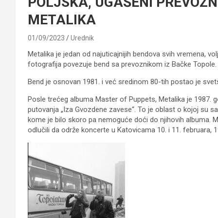
POLJSKA, UGAŠENI PREVOZNI
METALIKA
01/09/2023
Urednik
Metalika je jedan od najuticajnijih bendova svih vremena, v
fotografija povezuje bend sa prevoznikom iz Bačke Topole.
Bend je osnovan 1981. i već sredinom 80-tih postao je sve
Posle trećeg albuma Master of Puppets, Metalika je 1987. godi
putovanja „Iza Gvozdene zavese“.
To je oblast o kojoj su sa
kome je bilo skoro pa nemoguće doći do njihovih albuma. M
odlučili da održe koncerte u Katovicama 10. i 11. februara, 