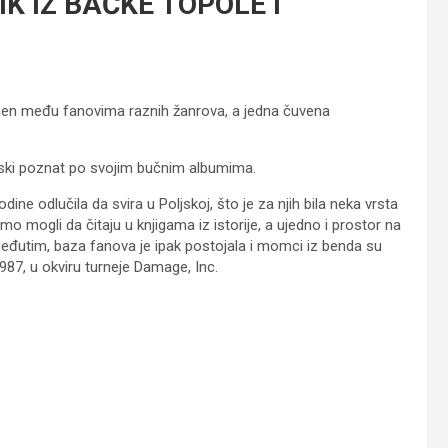
K IZ BAČKE TOPOLE I
oljen među fanovima raznih žanrova, a jedna čuvena
tski poznat po svojim bučnim albumima.
ne odlučila da svira u Poljskoj, što je za njih bila neka vrsta
mo mogli da čitaju u knjigama iz istorije, a ujedno i prostor na
eđutim, baza fanova je ipak postojala i momci iz benda su
1987, u okviru turneje Damage, Inc.