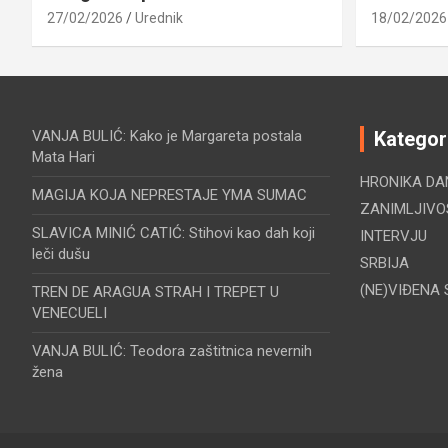
27/02/2026
Urednik
18/02/2026
VANJA BULIĆ: Kako je Margareta postala
Kategor
Mata Hari
HRONIKA DA
MAGIJA KOJA NEPRESTAJE YMA SUMAC
ZANIMLJIVO
SLAVICA MINIĆ CATIĆ: Stihovi kao dah koji
INTERVJU
leči dušu
SRBIJA
(NE)VIĐENA 
TREN DE ARAGUA STRAH I TREPET U
VENECUELI
VANJA BULIĆ: Teodora zaštitnica nevernih
žena