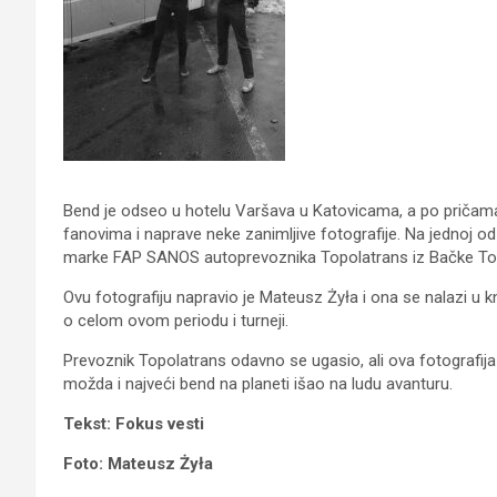
Bend je odseo u hotelu Varšava u Katovicama, a po pričama 
fanovima i naprave neke zanimljive fotografije. Na jednoj od
marke FAP SANOS autoprevoznika Topolatrans iz Bačke To
Ovu fotografiju napravio je Mateusz Żyła i ona se nalazi u kn
o celom ovom periodu i turneji.
Prevoznik Topolatrans odavno se ugasio, ali ova fotografija
možda i najveći bend na planeti išao na ludu avanturu.
Tekst: Fokus vesti
Foto: Mateusz Żyła