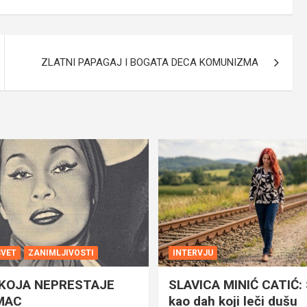
ZLATNI PAPAGAJ I BOGATA DECA KOMUNIZMA
SVET
ZANIMLJIVOSTI
INTERVJU
 KOJA NEPRESTAJE
SLAVICA MINIĆ CATIĆ: 
MAC
kao dah koji leči dušu