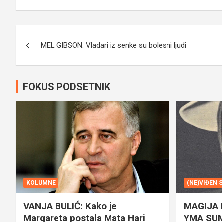
Navigacija
MEL GIBSON: Vladari iz senke su bolesni ljudi
članaka
FOKUS PODSETNIK
KOLUMNE
(NE)VIĐEN 
VANJA BULIĆ: Kako je
MAGIJA
Margareta postala Mata Hari
YMA SU