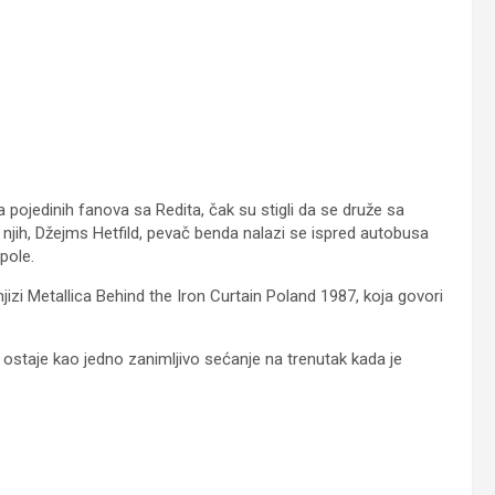
pojedinih fanova sa Redita, čak su stigli da se druže sa
 njih, Džejms Hetfild, pevač benda nalazi se ispred autobusa
pole.
jizi Metallica Behind the Iron Curtain Poland 1987, koja govori
 ostaje kao jedno zanimljivo sećanje na trenutak kada je