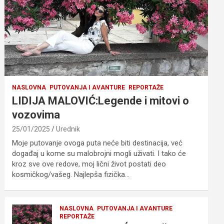
NASLOVNA
PUTOVANJA I AVANTURE
REPORTAŽE
LIDIJA MALOVIĆ:Legende i mitovi o
vozovima
25/01/2025
Urednik
Moje putovanje ovoga puta neće biti destinacija, već
događaj u kome su malobrojni mogli uživati. I tako će
kroz sve ove redove, moj lični život postati deo
kosmičkog/vašeg. Najlepša fizička…
NASLOVNA
PUTOVANJA I AVANTURE
REPORTAŽE