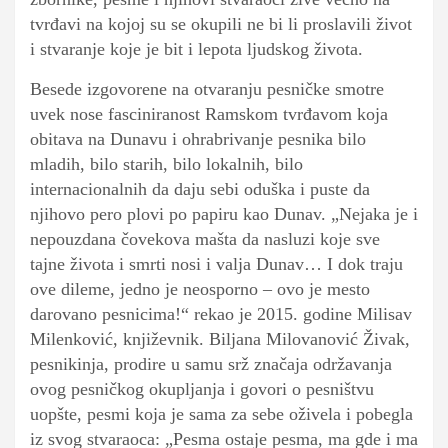
tvrđavi na kojoj su se okupili ne bi li proslavili život
i stvaranje koje je bit i lepota ljudskog života.
Besede izgovorene na otvaranju pesničke smotre
uvek nose fasciniranost Ramskom tvrđavom koja
obitava na Dunavu i ohrabrivanje pesnika bilo
mladih, bilo starih, bilo lokalnih, bilo
internacionalnih da daju sebi oduška i puste da
njihovo pero plovi po papiru kao Dunav. „Nejaka je i
nepouzdana čovekova mašta da nasluzi koje sve
tajne života i smrti nosi i valja Dunav… I dok traju
ove dileme, jedno je neosporno – ovo je mesto
darovano pesnicima!“ rekao je 2015. godine Milisav
Milenković, književnik. Biljana Milovanović Živak,
pesnikinja, prodire u samu srž značaja održavanja
ovog pesničkog okupljanja i govori o pesništvu
uopšte, pesmi koja je sama za sebe oživela i pobegla
iz svog stvaraoca: „Pesma ostaje pesma, ma gde i ma