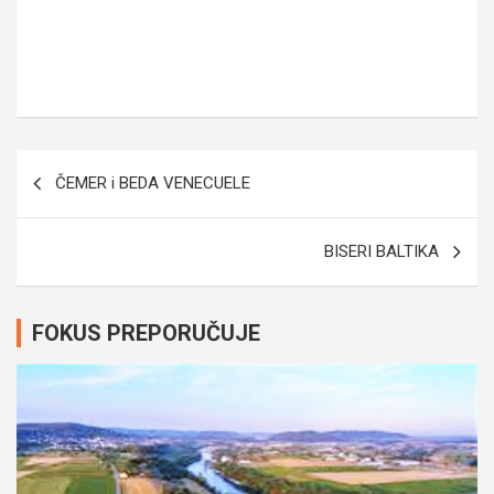
Navigacija
ČEMER i BEDA VENECUELE
članaka
BISERI BALTIKA
FOKUS PREPORUČUJE