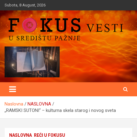
Skip
Subota, 8 August, 2026
to
content
U središtu pažnje
Fokusvesti
Naslovna
NASLOVNA
„RAMSKI SUTONI“ – kulturna skela starog i novog sveta
NASLOVNA
REČI U FOKUSU