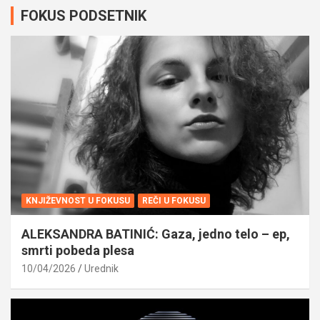
FOKUS PODSETNIK
KNJIŽEVNOST U FOKUSU
REČI U FOKUSU
ALEKSANDRA BATINIĆ: Gaza, jedno telo – ep,
smrti pobeda plesa
10/04/2026
Urednik