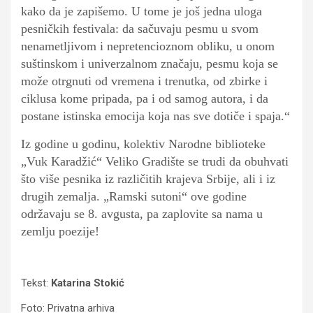
kako da je zapišemo. U tome je još jedna uloga
pesničkih festivala: da sačuvaju pesmu u svom
nenametljivom i nepretencioznom obliku, u onom
suštinskom i univerzalnom značaju, pesmu koja se
može otrgnuti od vremena i trenutka, od zbirke i
ciklusa kome pripada, pa i od samog autora, i da
postane istinska emocija koja nas sve dotiče i spaja.“
Iz godine u godinu, kolektiv Narodne biblioteke
„Vuk Karadžić“ Veliko Gradište se trudi da obuhvati
što više pesnika iz različitih krajeva Srbije, ali i iz
drugih zemalja. „Ramski sutoni“ ove godine
održavaju se 8. avgusta, pa zaplovite sa nama u
zemlju poezije!
Tekst:
Katarina Stokić
Foto: Privatna arhiva