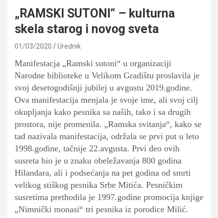
„RAMSKI SUTONI“ – kulturna
skela starog i novog sveta
01/03/2020
Urednik
Manifestacja „Ramski sutoni“ u organizaciji
Narodne biblioteke u Velikom Gradištu proslavila je
svoj desetogodišnji jubilej u avgustu 2019.godine.
Ova manifestacija menjala je svoje ime, ali svoj cilj
okupljanja kako pesnika sa naših, tako i sa drugih
prostora, nije promenila. „Ramska svitanja“, kako se
tad nazivala manifestacija, održala se prvi put u leto
1998.godine, tačnije 22.avgusta. Prvi deo ovih
susreta bio je u znaku obeležavanja 800 godina
Hilandara, ali i podsećanja na pet godina od smrti
velikog stiškog pesnika Srbe Mitića. Pesničkim
susretima prethodila je 1997.godine promocija knjige
„Nimnički monasi“ tri pesnika iz porodice Milić.