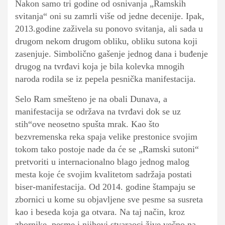
Nakon samo tri godine od osnivanja „Ramskih
svitanja“ oni su zamrli više od jedne decenije. Ipak,
2013.godine zaživela su ponovo svitanja, ali sada u
drugom nekom drugom obliku, obliku sutona koji
zasenjuje. Simbolično gašenje jednog dana i buđenje
drugog na tvrđavi koja je bila kolevka mnogih
naroda rodila se iz pepela pesnička manifestacija.
Selo Ram smešteno je na obali Dunava, a
manifestacija se održava na tvrđavi dok se uz
stih“ove neosetno spušta mrak. Kao što
bezvremenska reka spaja velike prestonice svojim
tokom tako postoje nade da će se „Ramski sutoni“
pretvoriti u internacionalno blago jednog malog
mesta koje će svojim kvalitetom sadržaja postati
biser-manifestacija. Od 2014. godine štampaju se
zbornici u kome su objavljene sve pesme sa susreta
kao i beseda koja ga otvara. Na taj način, kroz
zbornike, pesme i njihovi stvaraoci žive večno na