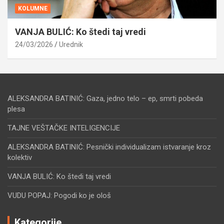
KOLUMNE
VANJA BULIĆ: Ko štedi taj vredi
24/03/2026
Urednik
ALEKSANDRA BATINIĆ: Gaza, jedno telo – ep, smrti pobeda
plesa
TAJNE VEŠTAČKE INTELIGENCIJE
ALEKSANDRA BATINIĆ: Pesnički individualizam istvaranje kroz
kolektiv
VANJA BULIĆ: Ko štedi taj vredi
VUDU POPAJ: Pogodi ko je ološ
Kategorije