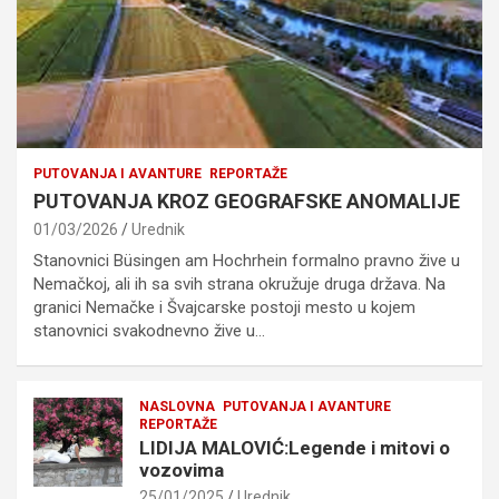
PUTOVANJA I AVANTURE
REPORTAŽE
PUTOVANJA KROZ GEOGRAFSKE ANOMALIJE
01/03/2026
Urednik
Stanovnici Büsingen am Hochrhein formalno pravno žive u
Nemačkoj, ali ih sa svih strana okružuje druga država. Na
granici Nemačke i Švajcarske postoji mesto u kojem
stanovnici svakodnevno žive u…
NASLOVNA
PUTOVANJA I AVANTURE
REPORTAŽE
LIDIJA MALOVIĆ:Legende i mitovi o
vozovima
25/01/2025
Urednik