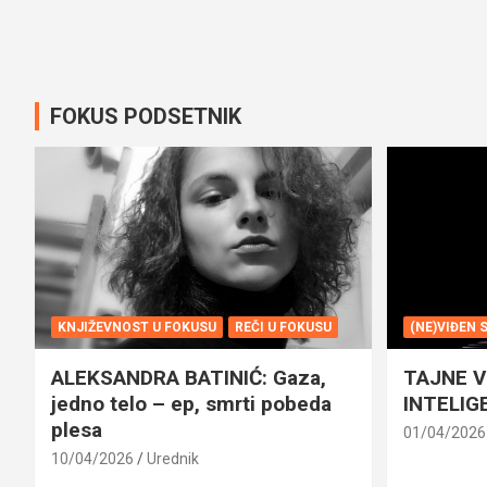
FOKUS PODSETNIK
KNJIŽEVNOST U FOKUSU
REČI U FOKUSU
(NE)VIĐEN 
ALEKSANDRA BATINIĆ: Gaza,
TAJNE 
jedno telo – ep, smrti pobeda
INTELIG
plesa
01/04/2026
10/04/2026
Urednik