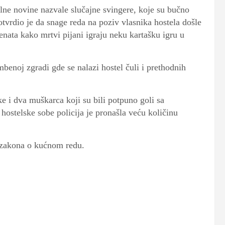
kalne novine nazvale slučajne svingere, koje su bučno
otvrdio je da snage reda na poziv vlasnika hostela došle
enata kako mrtvi pijani igraju neku kartašku igru u
ambenoj zgradi gde se nalazi hostel čuli i prethodnih
ke i dva muškarca koji su bili potpuno goli sa
ostelske sobe policija je pronašla veću količinu
a zakona o kućnom redu.