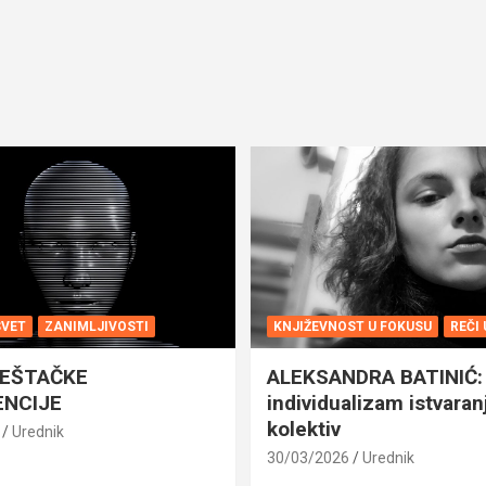
SVET
ZANIMLJIVOSTI
KNJIŽEVNOST U FOKUSU
REČI
VEŠTAČKE
ALEKSANDRA BATINIĆ: 
ENCIJE
individualizam istvaran
kolektiv
Urednik
30/03/2026
Urednik