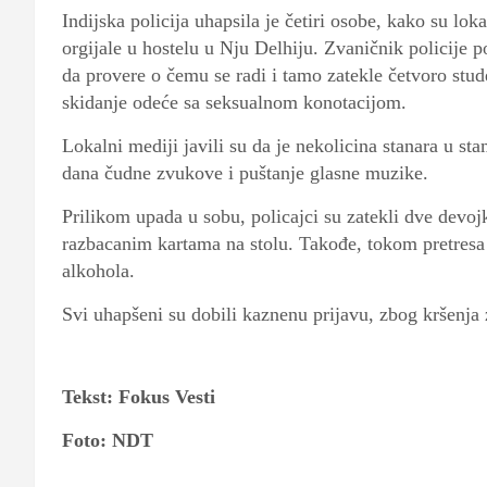
Indijska policija uhapsila je četiri osobe, kako su lo
orgijale u hostelu u Nju Delhiju. Zvaničnik policije p
da provere o čemu se radi i tamo zatekle četvoro stud
skidanje odeće sa seksualnom konotacijom.
Lokalni mediji javili su da je nekolicina stanara u st
dana čudne zvukove i puštanje glasne muzike.
Prilikom upada u sobu, policajci su zatekli dve devoj
razbacanim kartama na stolu. Takođe, tokom pretresa h
alkohola.
Svi uhapšeni su dobili kaznenu prijavu, zbog kršenj
Tekst: Fokus Vesti
Foto: NDT