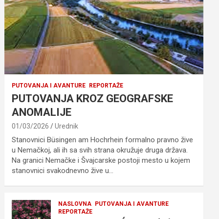
PUTOVANJA I AVANTURE
REPORTAŽE
PUTOVANJA KROZ GEOGRAFSKE
ANOMALIJE
01/03/2026
Urednik
Stanovnici Büsingen am Hochrhein formalno pravno žive
u Nemačkoj, ali ih sa svih strana okružuje druga država.
Na granici Nemačke i Švajcarske postoji mesto u kojem
stanovnici svakodnevno žive u…
NASLOVNA
PUTOVANJA I AVANTURE
REPORTAŽE