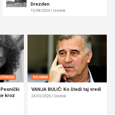
Drezden
15/08/2024
Urednik
 U FOKUSU
KOLUMNE
Pesnički
VANJA BULIĆ: Ko štedi taj vredi
je kroz
24/03/2026
Urednik