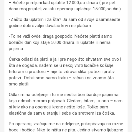
– Bićete primljeni kad uplatite 12.000,oo dinara ( pre pet
dana moj prijatelj za istu operaciju uplaćuje 15.000,oo din.)
-Zašto da uplatim i za šta? Ja sam od svoje osamnaeste
godine dobrovoljni davalac krvi i ne plaćam.
-To ne važi ovde, draga gospođo. Nećete platiti samo
bolnički dan koji staje 50,00 dinara. Ili uplatite ili nema
prijema.
Ćerka odlazi da plati, a ja i pre nego što shvatam sve ovo i
šta se događa, nađem se u nekoj vrsti ludačke košulje.
teturam u prostoru – nije to zdrava slika. potezi i protiv
potezi. Dobili smo samo traku – račun i ne znamo šta
smo platili.
Odlazim na odeljenje i tu me sestra bombarduje papirima
koja odmah moram potpisati. Gledam, čitam, a ono – sam
si kriv ako na operaciji krene nešto loše. Toliko sam
elastična da sam u stanju i sebe da sretnem iza čoška.
Po operaciji, vraćaju me na odeljenje, prikopčavaju na razne
boce i bočice. Niko te ništa ne pita. Jedino stvarno ljubazne