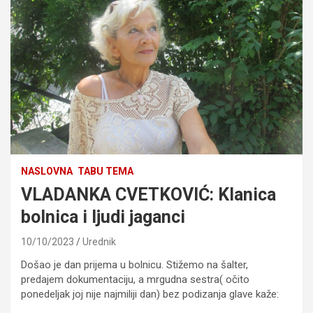
NASLOVNA
TABU TEMA
VLADANKA CVETKOVIĆ: Klanica
bolnica i ljudi jaganci
10/10/2023
Urednik
Došao je dan prijema u bolnicu. Stižemo na šalter,
predajem dokumentaciju, a mrgudna sestra( očito
ponedeljak joj nije najmiliji dan) bez podizanja glave kaže: