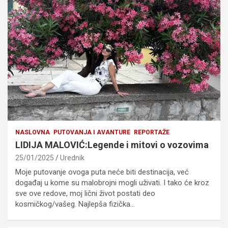
NASLOVNA
PUTOVANJA I AVANTURE
REPORTAŽE
LIDIJA MALOVIĆ:Legende i mitovi o vozovima
25/01/2025
Urednik
Moje putovanje ovoga puta neće biti destinacija, već
događaj u kome su malobrojni mogli uživati. I tako će kroz
sve ove redove, moj lični život postati deo
kosmičkog/vašeg. Najlepša fizička…