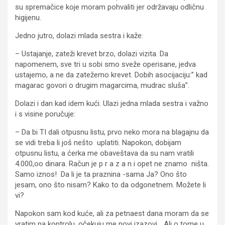
su spremačice koje moram pohvaliti jer održavaju odličnu
higijenu.
Jedno jutro, dolazi mlada sestra i kaže:
– Ustajanje, zateži krevet brzo, dolazi vizita. Da
napomenem, sve tri u sobi smo sveže operisane, jedva
ustajemo, a ne da zatežemo krevet. Dobih asocijaciju:” kad
magarac govori o drugim magarcima, mudrac sluša”.
Dolazi i dan kad idem kući. Ulazi jedna mlada sestra i važno
i s visine poručuje:
– Da bi TI dali otpusnu listu, prvo neko mora na blagajnu da
se vidi treba li još nešto uplatiti. Napokon, dobijam
otpusnu listu, a ćerka me obaveštava da su nam vratili
4.000,oo dinara. Račun je p r a z a n i opet ne znamo ništa.
Samo iznos! Da li je ta praznina -sama Ja? Ono što
jesam, ono što nisam? Kako to da odgonetnem. Možete li
vi?
Napokon sam kod kuće, ali za petnaest dana moram da se
vratim na kontrolu, očekuju me novi izazovi… Ali o tome u