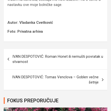
nastavku ove moje bolničke sage.
Autor: Vladanka Cvetković
Foto: Privatna arhiva
Navigacija
IVAN DESPOTOVIĆ: Roman Honet ili nemušti povratak u
članaka
stvarnost
IVAN DESPOTOVIĆ: Tomas Venclova – Goblen večne
šetnje
FOKUS PREPORUČUJE