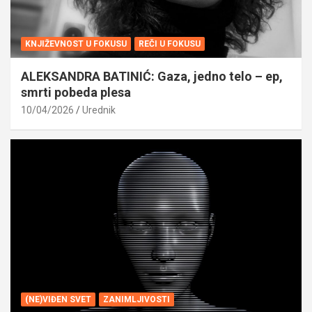
KNJIŽEVNOST U FOKUSU
REČI U FOKUSU
ALEKSANDRA BATINIĆ: Gaza, jedno telo – ep,
smrti pobeda plesa
10/04/2026
Urednik
(NE)VIĐEN SVET
ZANIMLJIVOSTI