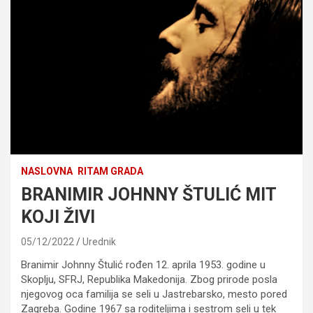
NASLOVNA
RITAM GRADA
BRANIMIR JOHNNY ŠTULIĆ MIT
KOJI ŽIVI
05/12/2022
Urednik
Branimir Johnny Štulić rođen 12. aprila 1953. godine u
Skoplju, SFRJ, Republika Makedonija. Zbog prirode posla
njegovog oca familija se seli u Jastrebarsko, mesto pored
Zagreba. Godine 1967 sa roditeljima i sestrom seli u tek