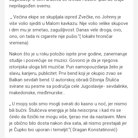
neprilagođen svemu.
„ Većina ekipe se skupljala ispred Zvečke, no Johnny je
više volio sjediti u Malom kavkazu. Nije volio velike skupove
i dim mu je smetao, zagušljivost. Danas vele droga, ovo,
ono, on tada ni cigarete nije pušio.“( lokalni hroničar
vremena)
Nakon što je u roku položio ispite prve godine, zanemaruje
studije i posvećuje se muzici. Govorio je da je njegova
istorijska uloga biti muzičar. Pun samopouzdanja želio je
slavu, karijeru, publicitet. Prvi bend koji je okupio zvao se
Balkan sevdah bend. U autorskoj obradi Džonija Štulića
svirane su pesme sa područja cele Jugoslavije- sevdalinke,
makedonske, međimurske…
„ U mojoj sobi smo mogli svirati do kasno u noć, jer nismo
bili bučni. Štulićeva energija je bila neiscrpna: i kad mi se
činilo da fizički ne mogu više, tjerao me da nastavim. Meni
je obično bilo dosta nakon dva sata, ali nismo prestajali jer
je Čupko bio uporan i temeljit.“( Dragan Konstatinović)