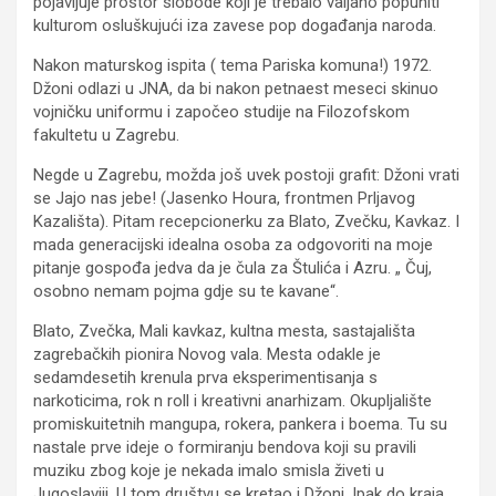
pojavljuje prostor slobode koji je trebalo valjano popuniti
kulturom osluškujući iza zavese pop događanja naroda.
Nakon maturskog ispita ( tema Pariska komuna!) 1972.
Džoni odlazi u JNA, da bi nakon petnaest meseci skinuo
vojničku uniformu i započeo studije na Filozofskom
fakultetu u Zagrebu.
Negde u Zagrebu, možda još uvek postoji grafit: Džoni vrati
se Jajo nas jebe! (Jasenko Houra, frontmen Prljavog
Kazališta). Pitam recepcionerku za Blato, Zvečku, Kavkaz. I
mada generacijski idealna osoba za odgovoriti na moje
pitanje gospođa jedva da je čula za Štulića i Azru. „ Čuj,
osobno nemam pojma gdje su te kavane“.
Blato, Zvečka, Mali kavkaz, kultna mesta, sastajališta
zagrebačkih pionira Novog vala. Mesta odakle je
sedamdesetih krenula prva eksperimentisanja s
narkoticima, rok n roll i kreativni anarhizam. Okupljalište
promiskuitetnih mangupa, rokera, pankera i boema. Tu su
nastale prve ideje o formiranju bendova koji su pravili
muziku zbog koje je nekada imalo smisla živeti u
Jugoslaviji. U tom društvu se kretao i Džoni. Ipak do kraja