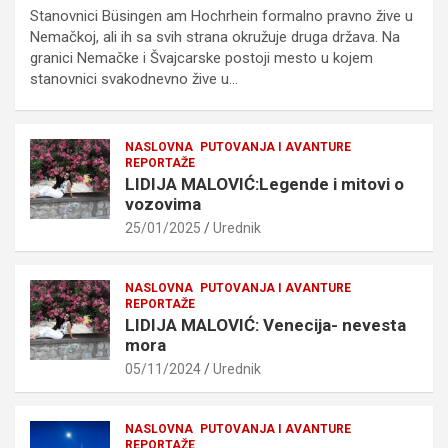
Stanovnici Büsingen am Hochrhein formalno pravno žive u
Nemačkoj, ali ih sa svih strana okružuje druga država. Na
granici Nemačke i Švajcarske postoji mesto u kojem
stanovnici svakodnevno žive u…
NASLOVNA
PUTOVANJA I AVANTURE
REPORTAŽE
LIDIJA MALOVIĆ:Legende i mitovi o
vozovima
25/01/2025
Urednik
NASLOVNA
PUTOVANJA I AVANTURE
REPORTAŽE
LIDIJA MALOVIĆ: Venecija- nevesta
mora
05/11/2024
Urednik
NASLOVNA
PUTOVANJA I AVANTURE
REPORTAŽE