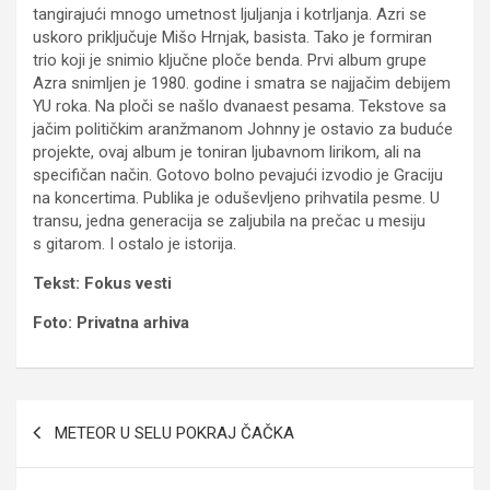
tangirajući mnogo umetnost ljuljanja i kotrljanja. Azri se
uskoro priključuje Mišo Hrnjak, basista. Tako je formiran
trio koji je snimio ključne ploče benda. Prvi album grupe
Azra snimljen je 1980. godine i smatra se najjačim debijem
YU roka. Na ploči se našlo dvanaest pesama. Tekstove sa
jačim političkim aranžmanom Johnny je ostavio za buduće
projekte, ovaj album je toniran ljubavnom lirikom, ali na
specifičan način. Gotovo bolno pevajući izvodio je Graciju
na koncertima. Publika je oduševljeno prihvatila pesme. U
transu, jedna generacija se zaljubila na prečac u mesiju
s gitarom. I ostalo je istorija.
Tekst: Fokus vesti
Foto: Privatna arhiva
Navigacija
METEOR U SELU POKRAJ ČAČKA
članaka