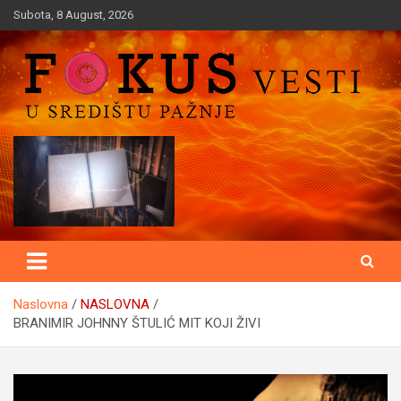
Skip
Subota, 8 August, 2026
to
content
U središtu pažnje
Fokusvesti
Naslovna
NASLOVNA
BRANIMIR JOHNNY ŠTULIĆ MIT KOJI ŽIVI