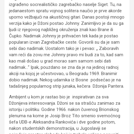
izgrađeno socrealističko zagrebačko naselje Siget. Tu, na
jedanaestom spratu vojnog solitera naučio je prve akorde
uporno vežbajući na akustičnoj gitari. Danas postoji mnogo
verzija kako je Džoni postao Johnny. Zanimljivo je da su ga
ljudi iz njegovog najbližeg okruženja znali kao Brane ili
Čupko. Nadimak Johnny je prihvaćen tek kada je postao
popularan izvan Zagrebačke ceste. Govorili su da je sam
sebi dao nadimak. Uostalom tako je i pevao: „ Zaboravih
vam reći da zovu me Johnny pravo mi budi za to, kad sam
kao mali došao u grad morao sam samom sebi dati
nadimak…“ Ipak, pouzdano se zna da je na jedinoj radnoj
akciji na kojoj je učestvovao, u Beogradu 1969. Branimir
dobio nadimak. Nekog udarnika iz Bosne podsećao je na
tadašnjeg popularnog strip junaka, kečera Džonija Pantera.
Ambijent u kom je rastao bio je inspirativan za sva
Džonijeva interesovanja. Džoni se sa strašću zanimao za
istoriju i politiku. Godine 1966. nakon čuvenog Brionskog
plenuma na kome je Josip Broz Tito smenio svemoćnog
šefa UDB-e Aleksandra Rankovića i dve godine potom,
nakon studentskih demonstracija, u Jugoslaviji se