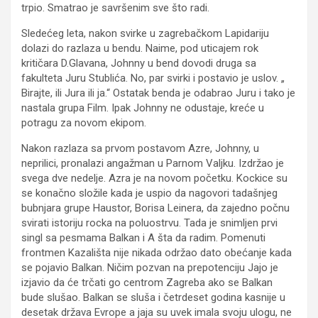
trpio. Smatrao je savršenim sve što radi.
Sledećeg leta, nakon svirke u zagrebačkom Lapidariju
dolazi do razlaza u bendu. Naime, pod uticajem rok
kritičara D.Glavana, Johnny u bend dovodi druga sa
fakulteta Juru Stublića. No, par svirki i postavio je uslov. „
Birajte, ili Jura ili ja.“ Ostatak benda je odabrao Juru i tako je
nastala grupa Film. Ipak Johnny ne odustaje, kreće u
potragu za novom ekipom.
Nakon razlaza sa prvom postavom Azre, Johnny, u
neprilici, pronalazi angažman u Parnom Valjku. Izdržao je
svega dve nedelje. Azra je na novom početku. Kockice su
se konačno složile kada je uspio da nagovori tadašnjeg
bubnjara grupe Haustor, Borisa Leinera, da zajedno počnu
svirati istoriju rocka na poluostrvu. Tada je snimljen prvi
singl sa pesmama Balkan i A šta da radim. Pomenuti
frontmen Kazališta nije nikada održao dato obećanje kada
se pojavio Balkan. Ničim pozvan na prepotenciju Jajo je
izjavio da će trčati go centrom Zagreba ako se Balkan
bude slušao. Balkan se sluša i četrdeset godina kasnije u
desetak država Evrope a jaja su uvek imala svoju ulogu, ne