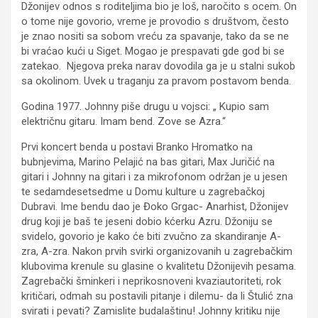
Džonijev odnos s roditeljima bio je loš, naročito s ocem. On
o tome nije govorio, vreme je provodio s društvom, često
je znao nositi sa sobom vreću za spavanje, tako da se ne
bi vraćao kući u Siget. Mogao je prespavati gde god bi se
zatekao. Njegova preka narav dovodila ga je u stalni sukob
sa okolinom. Uvek u traganju za pravom postavom benda.
Godina 1977. Johnny piše drugu u vojsci: „ Kupio sam
električnu gitaru. Imam bend. Zove se Azra.“
Prvi koncert benda u postavi Branko Hromatko na
bubnjevima, Marino Pelajić na bas gitari, Max Juričić na
gitari i Johnny na gitari i za mikrofonom održan je u jesen
te sedamdesetsedme u Domu kulture u zagrebačkoj
Dubravi. Ime bendu dao je Đoko Grgac- Anarhist, Džonijev
drug koji je baš te jeseni dobio kćerku Azru. Džoniju se
svidelo, govorio je kako će biti zvučno za skandiranje A-
zra, A-zra. Nakon prvih svirki organizovanih u zagrebačkim
klubovima krenule su glasine o kvalitetu Džonijevih pesama.
Zagrebački šminkeri i neprikosnoveni kvaziautoriteti, rok
kritičari, odmah su postavili pitanje i dilemu- da li Štulić zna
svirati i pevati? Zamislite budalaštinu! Johnny kritiku nije