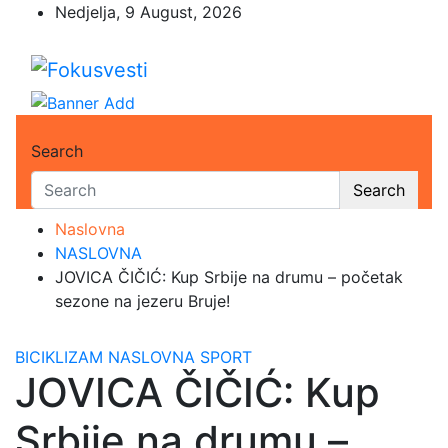
Skip
Nedjelja, 9 August, 2026
to
content
Fokusvesti
U središtu pažnje
Search
Search
Naslovna
NASLOVNA
JOVICA ČIČIĆ: Kup Srbije na drumu – početak
sezone na jezeru Bruje!
BICIKLIZAM
NASLOVNA
SPORT
JOVICA ČIČIĆ: Kup
Srbije na drumu –