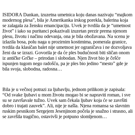
ISIDORA Dankan, izuzetna umetnica koju danas nazivaju “majkom
modernog plesa”, bila je Amerikanka irskog porekla, balerina koja
se zalagala za žensku emancipaciju. Uvek je tvrdila da je “umetnost
život” i iako su puritanci pokazivali izuzetan prezir prema njenom
plesu, životu i načinu odevanja, ona je bila obožavana. Na scenu je
izlazila bosa, polu naga u prozirnim kostimima, pomerala granice,
tvrdila da klasičan balet nije umetnost jer ograničava i ne dozvoljava
ženi da se izrazi. Govorila je da će ples budućnosti biti sličan onom
iz antičke Grčke – prirodan i slobodan. Njen život bio je češće
ispunjen tugom nego radošću, pa je ples bio jedino “mesto” gde je
bila svoja, slobodna, radosna…
Bila je u večnoj potrazi za ljubavlju, jednom prilikom je zapisala:
“Od svake ljubavi u mom životu mogao bi se napraviti roman, i sve
su se završavale tužno. Uvek sam čekala ljubav koja će se završiti
dobro i trajati zauvek”. Ali, nije je našla. Njena romansa sa slavnim
ruskim pesnikom Sergejem Jesenjinom počela je snažno i strasno, ali
se završila tragično, ostavivši je potpuno slomljenom…