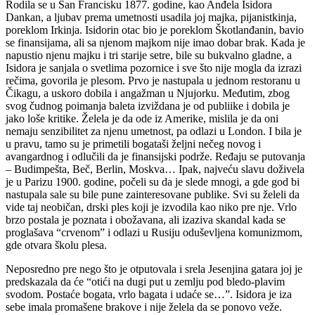
Rodila se u San Francisku 1877. godine, kao Anđela Isidora
Dankan, a ljubav prema umetnosti usadila joj majka, pijanistkinja,
poreklom Irkinja. Isidorin otac bio je poreklom Škotlanđanin, bavio
se finansijama, ali sa njenom majkom nije imao dobar brak. Kada je
napustio njenu majku i tri starije setre, bile su bukvalno gladne, a
Isidora je sanjala o svetlima pozornice i sve što nije mogla da izrazi
rečima, govorila je plesom. Prvo je nastupala u jednom restoranu u
Čikagu, a uskoro dobila i angažman u Njujorku. Međutim, zbog
svog čudnog poimanja baleta izviždana je od publiike i dobila je
jako loše kritike. Želela je da ode iz Amerike, mislila je da oni
nemaju senzibilitet za njenu umetnost, pa odlazi u London. I bila je
u pravu, tamo su je primetili bogataši željni nečeg novog i
avangardnog i odlučili da je finansijski podrže. Ređaju se putovanja
– Budimpešta, Beč, Berlin, Moskva… Ipak, najveću slavu doživela
je u Parizu 1900. godine, počeli su da je slede mnogi, a gde god bi
nastupala sale su bile pune zainteresovane publike. Svi su želeli da
vide taj neobičan, drski ples koji je izvodila kao niko pre nje. Vrlo
brzo postala je poznata i obožavana, ali izaziva skandal kada se
proglašava “crvenom” i odlazi u Rusiju oduševljena komunizmom,
gde otvara školu plesa.
Neposredno pre nego što je otputovala i srela Jesenjina gatara joj je
predskazala da će “otići na dugi put u zemlju pod bledo-plavim
svodom. Postaće bogata, vrlo bagata i udaće se…”. Isidora je iza
sebe imala promašene brakove i nije želela da se ponovo veže.