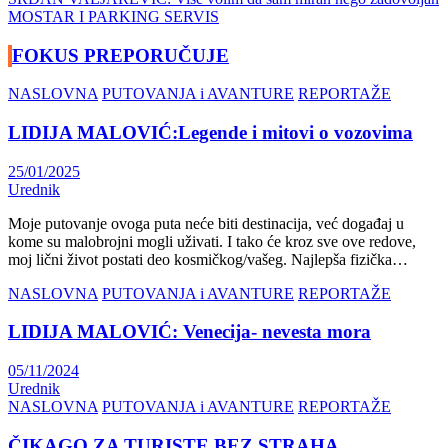
Navigacija
MOSTAR I PARKING SERVIS
članaka
FOKUS PREPORUČUJE
NASLOVNA
PUTOVANJA i AVANTURE
REPORTAŽE
LIDIJA MALOVIĆ:Legende i mitovi o vozovima
25/01/2025
Urednik
Moje putovanje ovoga puta neće biti destinacija, već događaj u
kome su malobrojni mogli uživati. I tako će kroz sve ove redove,
moj lični život postati deo kosmičkog/vašeg. Najlepša fizička…
NASLOVNA
PUTOVANJA i AVANTURE
REPORTAŽE
LIDIJA MALOVIĆ: Venecija- nevesta mora
05/11/2024
Urednik
NASLOVNA
PUTOVANJA i AVANTURE
REPORTAŽE
ČIKAGO ZA TURISTE BEZ STRAHA