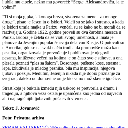
ljubila mu cipele, nežno mu govoreći: “Sergej Aleksandroviču, ja te
volim!”
“Ti si moja gipka, lakonoga breza, stvorena za mene i za mnoge
druge”, pisao je Jesenjin o Isidori. Voleli su se jako i strasno, a kada
je Isidori umrla majka u Parizu, venčali su se kako ne bi morali da se
razdvajaju. Godine 1922. godine proveli su dva čarobna meseca u
Parizu, Isidora je želela da se vrati svojoj umetnosti, a imala je
planove da Jesenjim populariše svoja dela van Rusije. Otputovali su
u Ameriku, gde se na svaki način trudila da promoviše muža kao
pesnika, organizovala je prevođenje i publikovanje njegovih
pesama, književne večeri na kojima je on čitao svoje stihove, a ona
plesala poznati “ples sa šalom”. Bosonoga, puštene kose, strasna i
lepa, izluđivala je mladog pesnika, bila mu inspiracija, njegova
ljubav i poezija. Međutim, Jesenjin nikada nije dobio priznanje za
svoj rad, daleko od domovine on je bio samo muž slavne igračice.
Strast koja je buktala između njih uskoro se pretvorila u dramu i
tragediju, a njihova veza ostala je upamćena kao jedna od najvećih
ali i najtragičnijih ljubavnih priča svih vremena.
Tekst: J. Jovanović
Foto: Privatna arhiva
SRĐAN VALJAREVIĆ: Više volim da sam miran nego zadovoljan