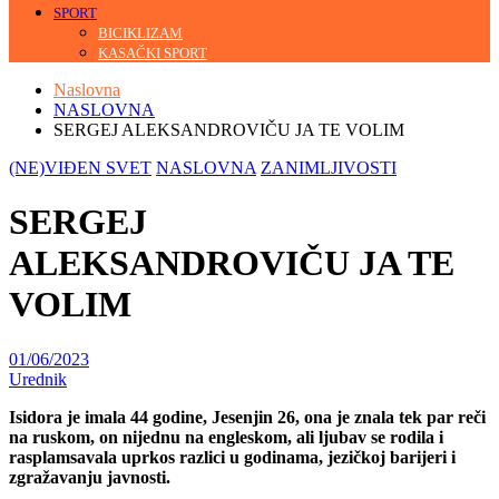
SPORT
BICIKLIZAM
KASAČKI SPORT
Naslovna
NASLOVNA
SERGEJ ALEKSANDROVIČU JA TE VOLIM
(NE)VIĐEN SVET
NASLOVNA
ZANIMLJIVOSTI
SERGEJ
ALEKSANDROVIČU JA TE
VOLIM
01/06/2023
Urednik
Isidora je imala 44 godine, Jesenjin 26, ona je znala tek par reči
na ruskom, on nijednu na engleskom, ali ljubav se rodila i
rasplamsavala uprkos razlici u godinama, jezičkoj barijeri i
zgražavanju javnosti.