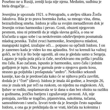
Posebno ne u Rusiji, zemlji koja nije njena. Međutim, sudbina je
htela drugačije…
Jesenjina je upoznala 1921. u Petrogradu, u ateljeu slikara Žorža
Jakulova. Bila je to prava boemska žurka, sa mnogo vina, dima,
bezrazložnog smeha. Isidora je ušla sa svojim menadžerom dok je
Jesenjin svirao harmoniku i pevao. Gosti, obuzeti njegovom
pesmom, nisu ni primetili da je stigla slavna gošća, a ona se
šćućurila u ugao sobe i sa neskrivenim oduševljenjem posmatrala
mladog pesnika. Tužni zvuci harmonike, Jesenjinova mladost,
mangupski izgled, izražajne oči… potpuno su opčinili Isidoru. I on
je zanemeo kada je video ko mu aplaudira. Svi su krenuli ka važnoj
gošći, ne bi li je što bolje ugostili, ali ona je gledala samo u Sergeja.
Lagano je ispila pola pića iz čaše, neočekivano mu prišla i pružila
mu čašu. Kao začaran, ispustio je harmoniku, uzeo čašu i jednim
gutljajem je ispio. Ona je gurnula prste u njegovu gustu kosu,
strasno ga poljubila i prošaputala “anđeo”. Nekoliko sekundi
kasnije, kao da je predosećala kako će se njihova priča završiti,
dodala je i “čort” (đavo). Isidora je imala 44 godine, a Jesenjin 26,
ona je znala tek par reči na ruskom, on nijednu na engleskom. Ali,
ljubav se rodila, rasplamsavala se iz dana u dan bez obzira na razliku
u godinama, jezičku barijeru i zgražavanje javnosti. Ali, nije
potrajala, zavšila se tragično, pijanstvima, sukobima, tučama,
samoubistvom i smrću. Izvori tvrde da je Jesenjin često napuštao
Isidoru, a ona ga je preklinjala da se vrati, klečala na kolenima i