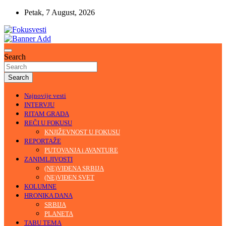
Skip
Petak, 7 August, 2026
to
content
U središtu pažnje
Fokusvesti
Search
Search
Najnovije vesti
INTERVJU
RITAM GRADA
REČI U FOKUSU
KNJIŽEVNOST U FOKUSU
REPORTAŽE
PUTOVANJA i AVANTURE
ZANIMLJIVOSTI
(NE)VIĐENA SRBIJA
(NE)VIĐEN SVET
KOLUMNE
HRONIKA DANA
SRBIJA
PLANETA
TABU TEMA