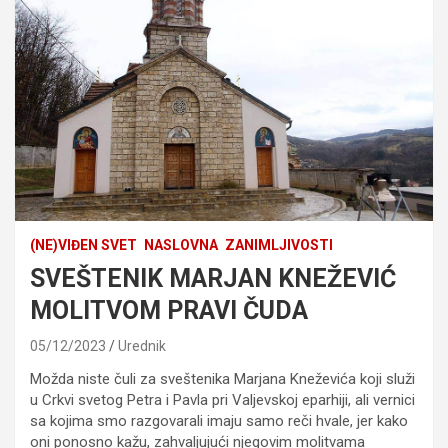
(NE)VIĐEN SVET
NASLOVNA
ZANIMLJIVOSTI
SVEŠTENIK MARJAN KNEŽEVIĆ
MOLITVOM PRAVI ČUDA
05/12/2023
Urednik
Možda niste čuli za sveštenika Marjana Kneževića koji služi
u Crkvi svetog Petra i Pavla pri Valjevskoj eparhiji, ali vernici
sa kojima smo razgovarali imaju samo reči hvale, jer kako
oni ponosno kažu, zahvaljujući njegovim molitvama