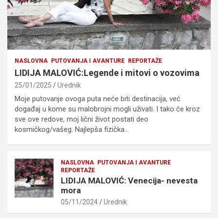
NASLOVNA
PUTOVANJA I AVANTURE
REPORTAŽE
LIDIJA MALOVIĆ:Legende i mitovi o vozovima
25/01/2025
Urednik
Moje putovanje ovoga puta neće biti destinacija, već
događaj u kome su malobrojni mogli uživati. I tako će kroz
sve ove redove, moj lični život postati deo
kosmičkog/vašeg. Najlepša fizička…
NASLOVNA
PUTOVANJA I AVANTURE
REPORTAŽE
LIDIJA MALOVIĆ: Venecija- nevesta
mora
05/11/2024
Urednik